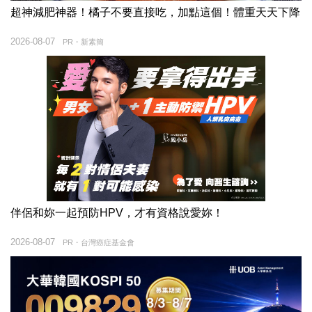
超神減肥神器！橘子不要直接吃，加點這個！體重天天下降
2026-08-07
PR・新素簡
伴侶和妳一起預防HPV，才有資格說愛妳！
2026-08-07
PR・台灣癌症基金會