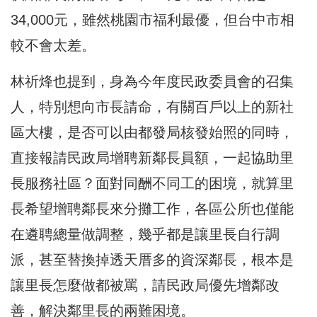
34,000元，雖然桃園市福利最優，但台中市相
較不會太差。
林祈烽也提到，身為今年度民政委員會的召集
人，特別想向市長請命，有關百戶以上的新社
區大樓，是否可以由都發局核發始照的同時，
直接報請民政局增聘新鄰長員額，一起協助里
長服務社區？面對同酬不同工的困境，就算里
長希望增聘鄰長來分攤工作，各區公所也僅能
在遴聘總量做調整，幾乎都是讓里長自行調
派，甚至替換掉透天厝多的資深鄰長，根本是
讓里長怎麼做都被罵，請民政局優先增鄰改
善，解決鄰里長的兩難困境。