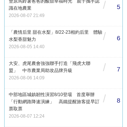
豐原馬鈴薯爸爸的酸甜幸福時光 親子攜手認
/
5
識在地農業
2026-08-07 21:49
「農情后里 甜在水梨」8/22-23相約后里 體驗
/
6
水梨香甜魅力
2026-08-05 14:40
大安、虎尾農會強強聯手打造「飛虎大聯
/
7
盟」 中市農業局助攻品牌升級
2026-08-06 14:09
中部地區城鎮韌性演習8/10登場 首度舉辦
/
8
「行動網路降速演練」 高鐵提醒旅客提早訂
票取票
2026-08-07 12:24