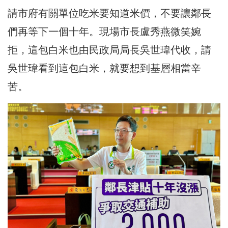
請市府有關單位吃米要知道米價，不要讓鄰長
們再等下一個十年。現場市長盧秀燕微笑婉
拒，這包白米也由民政局局長吳世瑋代收，請
吳世瑋看到這包白米，就要想到基層相當辛
苦。