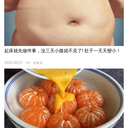
起床就先做件事，沒三天小腹就不見了! 肚子一天天變小！
2026-08-07
PR・新素簡