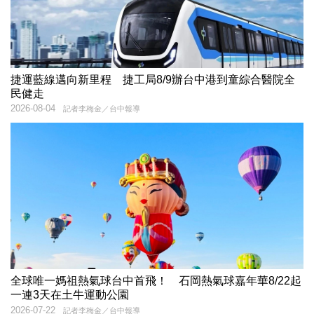
捷運藍線邁向新里程 捷工局8/9辦台中港到童綜合醫院全
民健走
2026-08-04
記者李梅金／台中報導
全球唯一媽祖熱氣球台中首飛！ 石岡熱氣球嘉年華8/22起
一連3天在土牛運動公園
2026-07-22
記者李梅金／台中報導