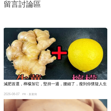
留言討論區
減肥首選，檸檬加它，堅持一週，腰細了，瘦到你懷疑人生
2026-08-07
PR・新素簡