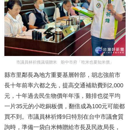
市議員林祈烽議場贈米 盼中市府「吃米也要知米價」
縣市里鄰長為地方重要基層幹部，胡志強前市
長十年前率六都之先，提高交通補助費到2,000
元，十年過去民生物價年年漲，雞排也從平均
一片35元的小吃銅板價，翻倍成為100元可能都
買不到。市議員林祈烽9日特別在台中市議會質
詢時，準備一袋白米轉贈給市長及民政局長，