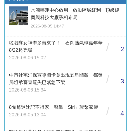
水湳轉運中心啟用 啟動區域紅利 頂級建
商與科技大廠爭相布局
2026-08-05 14:47
啦啦隊女神李多慧來了！ 石岡熱氣球嘉年華
/
2
8/22起登場
2026-08-06 15:02
中市社宅消保宣導圖卡竟出現五星國徽 都發
/
3
局坦承審查疏失已緊急下架
2026-08-06 15:34
8旬翁迷途記不得家 警靠「Siri」聯繫家屬
/
4
2026-08-05 13:04