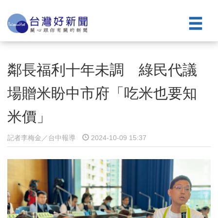
鄰長福利十年未調 綠民代議
場贈米盼中市府「吃米也要知
米價」
記者李梅金／台中報導
2024-10-09 15:37