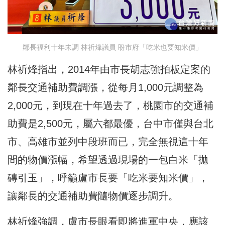
鄰長福利十年未調 林祈烽議員 盼市府「吃米也要知米價」
林祈烽指出，2014年由市長胡志強拍板定案的
鄰長交通補助費調漲，從每月1,000元調整為
2,000元，到現在十年過去了，桃園市的交通補
助費是2,500元，屬六都最優，台中市僅與台北
市、高雄市並列中段班而已，完全無視這十年
間的物價漲幅，希望透過現場的一包白米「拋
磚引玉」，呼籲盧市長要「吃米要知米價」，
讓鄰長的交通補助費隨物價逐步調升。
林祈烽強調，盧市長眼看即將進軍中央，應該