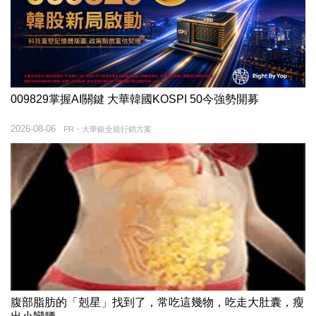
009829掌握AI關鍵 大華韓國KOSPI 50今強勢開募
2026-08-06
PR・大華銀全能行銷方案
腹部脂肪的「剋星」找到了，常吃這幾物，吃走大肚囊，瘦