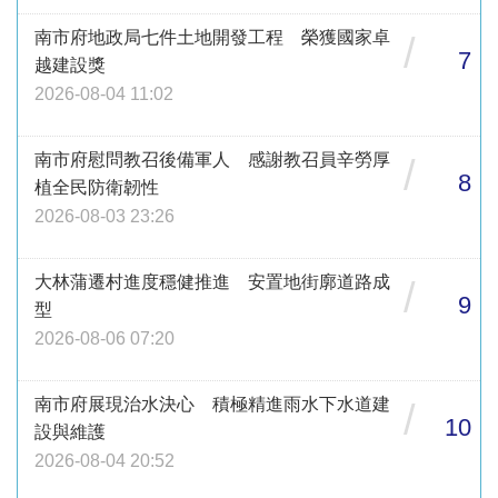
南市府地政局七件土地開發工程 榮獲國家卓
/
7
越建設獎
2026-08-04 11:02
南市府慰問教召後備軍人 感謝教召員辛勞厚
/
8
植全民防衛韌性
2026-08-03 23:26
大林蒲遷村進度穩健推進 安置地街廓道路成
/
9
型
2026-08-06 07:20
南市府展現治水決心 積極精進雨水下水道建
/
10
設與維護
2026-08-04 20:52