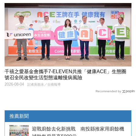
千禧之愛基金會攜手7-ELEVEN共推「健康ACE」生態圈
號召全民改變生活型態遠離慢病風險
2026-08-04
記者吳順永／台南報導
Recommended by
推薦新聞
迎戰廚餘去化新挑戰 南投縣推家用廚餘機