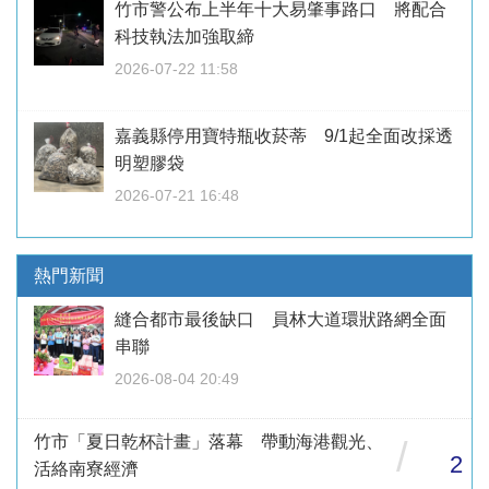
竹市警公布上半年十大易肇事路口 將配合
科技執法加強取締
2026-07-22 11:58
嘉義縣停用寶特瓶收菸蒂 9/1起全面改採透
明塑膠袋
2026-07-21 16:48
熱門新聞
縫合都市最後缺口 員林大道環狀路網全面
串聯
2026-08-04 20:49
竹市「夏日乾杯計畫」落幕 帶動海港觀光、
/
2
活絡南寮經濟