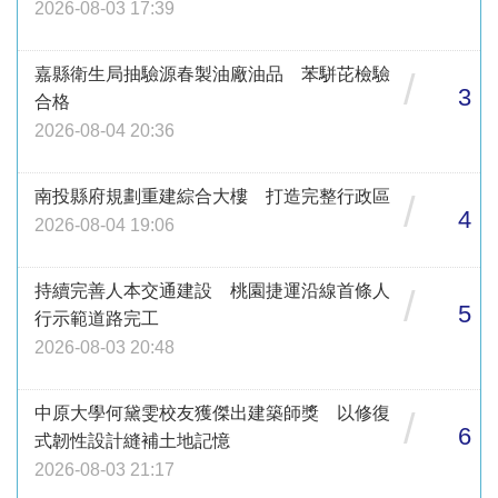
2026-08-03 17:39
嘉縣衛生局抽驗源春製油廠油品 苯駢芘檢驗
/
3
合格
2026-08-04 20:36
南投縣府規劃重建綜合大樓 打造完整行政區
/
4
2026-08-04 19:06
持續完善人本交通建設 桃園捷運沿線首條人
/
5
行示範道路完工
2026-08-03 20:48
中原大學何黛雯校友獲傑出建築師獎 以修復
/
6
式韌性設計縫補土地記憶
2026-08-03 21:17