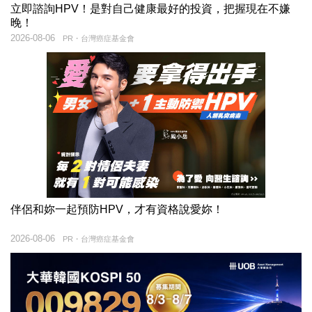
立即諮詢HPV！是對自己健康最好的投資，把握現在不嫌
晚！
2026-08-06
PR・台灣癌症基金會
伴侶和妳一起預防HPV，才有資格說愛妳！
2026-08-06
PR・台灣癌症基金會