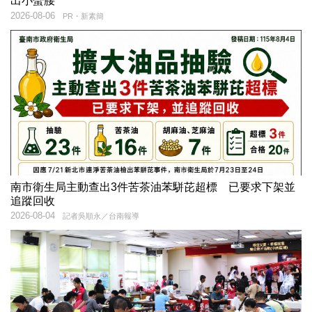
出小蠻腰
2026-08-06
PR・新素簡
南市衛生局主動查出3件苦茶油苯駢芘超標 已要求下架並
追蹤回收
2026-08-04
記者吳順永／台南報導