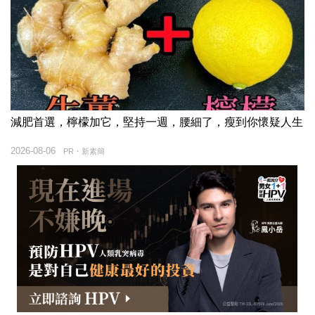
減肥首選，檸檬加它，堅持一週，腰細了，瘦到你懷疑人生
2026-08-06
PR・新素簡