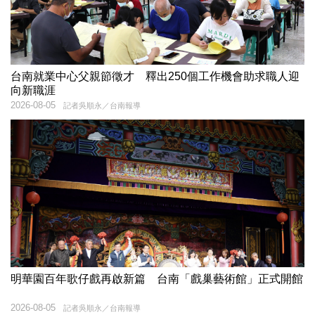
台南就業中心父親節徵才 釋出250個工作機會助求職人迎
向新職涯
2026-08-05
記者吳順永／台南報導
明華園百年歌仔戲再啟新篇 台南「戲巢藝術館」正式開館
2026-08-05
記者吳順永／台南報導