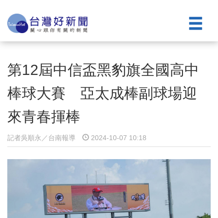
第12屆中信盃黑豹旗全國高中
棒球大賽 亞太成棒副球場迎
來青春揮棒
記者吳順永／台南報導
2024-10-07 10:18