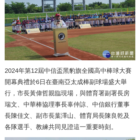
2024年第12屆中信盃黑豹旗全國高中棒球大賽
開幕典禮於6日在臺南亞太成棒副球場盛大舉
行，市長黃偉哲親臨現場，與體育署副署長房
瑞文、中華棒協理事長辜仲諒、中信銀行董事
長陳佳文、副市長葉澤山、體育局長陳良乾及
各隊選手、教練共同見證這一重要時刻。