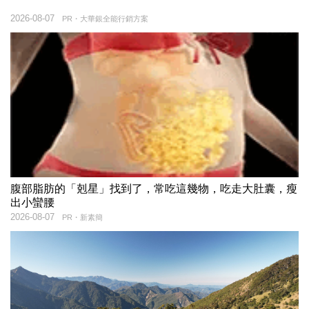
2026-08-07
PR・大華銀全能行銷方案
腹部脂肪的「剋星」找到了，常吃這幾物，吃走大肚囊，瘦
出小蠻腰
2026-08-07
PR・新素簡