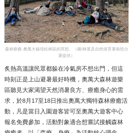
森林療癒-奧萬大秘境松林區的冥想。（圖/林業及自然保育署南投分
署提供）
炙熱高溫讓民眾都躲在冷氣房不想出門，但這
時刻正是上山避暑最好時機，奧萬大森林遊樂
區聽見大家渴望天然消暑良方、療癒身心的需
求，於8月17至18日推出奧萬大獨特森林療癒活
動，凡是當日入園遊客皆可至奧萬大遊客中心
報名免費參加，活動對象適合想嘗試接觸森林
療癒者，以「森療．身療」為活動核心理念，