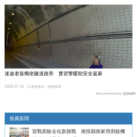
迷途老翁獨坐隧道路旁 實習警暖助安全返家
2026-07-31
記者吳素珍／南投報導
Recommended by
推薦新聞
迎戰廚餘去化新挑戰 南投縣推家用廚餘機