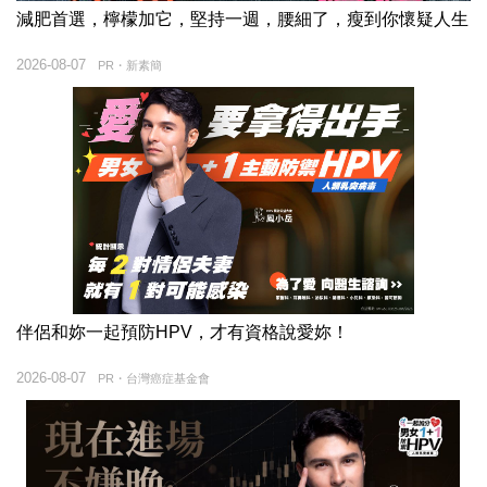
減肥首選，檸檬加它，堅持一週，腰細了，瘦到你懷疑人生
2026-08-07
PR・新素簡
伴侶和妳一起預防HPV，才有資格說愛妳！
2026-08-07
PR・台灣癌症基金會