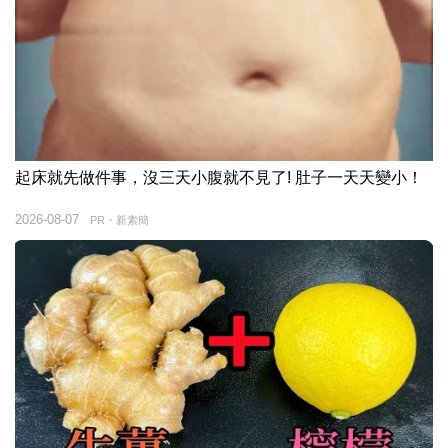
起床就先做件事，沒三天小腹就不見了! 肚子一天天變小！
2026-08-07
PR・新素簡