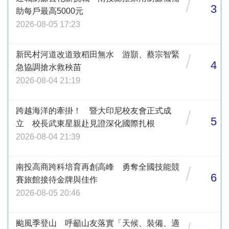
/
3
助每戶最高5000元
2026-08-05 17:23
新民村河道改道致稻田無水 游顥、蔡宗智緊
/
4
急協調搶水救秧苗
2026-08-04 21:19
跨越海洋的牽掛！ 暨大印尼校友會正式成
/
5
立 校長武東星親赴見證深化國際扎根
2026-08-04 21:39
南投高商跨科培育再創高峰 勇奪全國技能競
/
6
賽旅館接待金牌與佳作
2026-08-05 20:46
颱風季登山 呼籲山友落實「天候、裝備、適