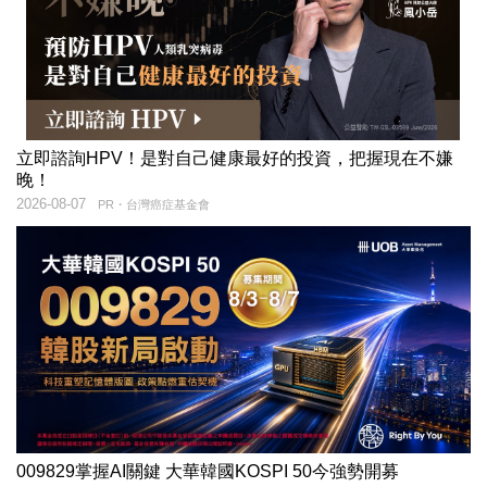
立即諮詢HPV！是對自己健康最好的投資，把握現在不嫌
晚！
2026-08-07
PR・台灣癌症基金會
009829掌握AI關鍵 大華韓國KOSPI 50今強勢開募