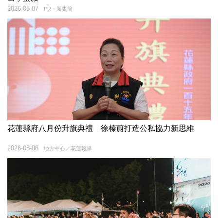
2026-08-07
PR・新素簡
花蓮縣府八月份升旗典禮 徐榛蔚打造公私協力新思維
2026-08-06
地方中心／花蓮報導