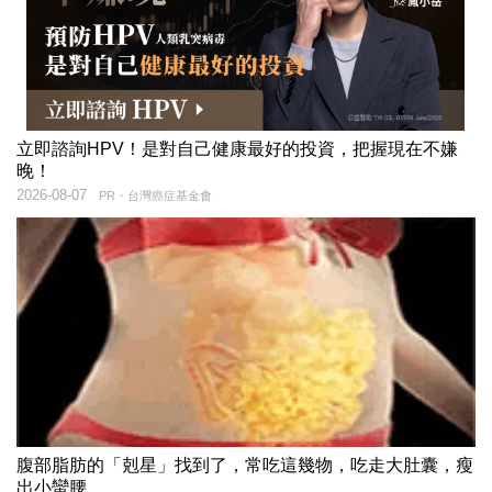
立即諮詢HPV！是對自己健康最好的投資，把握現在不嫌
晚！
2026-08-07
PR・台灣癌症基金會
腹部脂肪的「剋星」找到了，常吃這幾物，吃走大肚囊，瘦
出小蠻腰