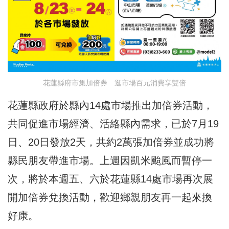
花蓮縣府市集加倍券 逛市場百元消費享雙倍
花蓮縣政府於縣內14處市場推出加倍券活動，
共同促進市場經濟、活絡縣內需求，已於7月19
日、20日發放2天，共約2萬張加倍券並成功將
縣民朋友帶進市場。上週因凱米颱風而暫停一
次，將於本週五、六於花蓮縣14處市場再次展
開加倍券兌換活動，歡迎鄉親朋友再一起來換
好康。