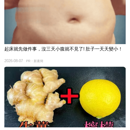
起床就先做件事，沒三天小腹就不見了! 肚子一天天變小！
2026-08-07
PR・新素簡