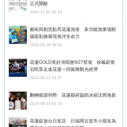
正式開駛
2024-11-02 06:10
藝術與創意點亮花蓮漁港 多功能漁業場館
牆面彩繪展現海洋生命力
2024-08-28 06:50
花蓮GOLD美好演唱會9/27登場 徐榛蔚號
召民眾走進花蓮一同振興觀光經濟
2024-08-21 01:37
翻轉能源弱勢 花蓮縣府協助冰箱汰舊換新
2024-08-14 01:33
花蓮綻放台日友誼 日福岡古賀市小朋友為