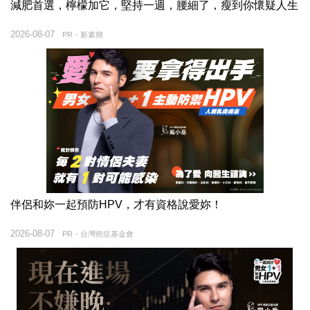
減肥首選，檸檬加它，堅持一週，腰細了，瘦到你懷疑人生
2026-08-07
PR・新素簡
伴侶和妳一起預防HPV，才有資格說愛妳！
2026-08-07
PR・台灣癌症基金會