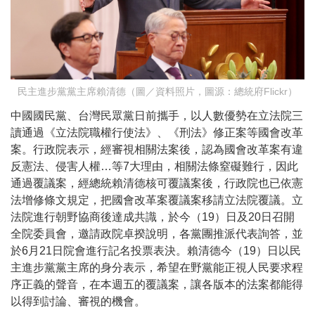
民主進步黨黨主席賴清德（圖／資料照片，圖源：總統府Flickr）
中國國民黨、台灣民眾黨日前攜手，以人數優勢在立法院三
讀通過《立法院職權行使法》、《刑法》修正案等國會改革
案。行政院表示，經審視相關法案後，認為國會改革案有違
反憲法、侵害人權…等7大理由，相關法條窒礙難行，因此
通過覆議案，經總統賴清德核可覆議案後，行政院也已依憲
法增修條文規定，把國會改革案覆議案移請立法院覆議。立
法院進行朝野協商後達成共識，於今（19）日及20日召開
全院委員會，邀請政院卓揆說明，各黨團推派代表詢答，並
於6月21日院會進行記名投票表決。賴清德今（19）日以民
主進步黨黨主席的身分表示，希望在野黨能正視人民要求程
序正義的聲音，在本週五的覆議案，讓各版本的法案都能得
以得到討論、審視的機會。