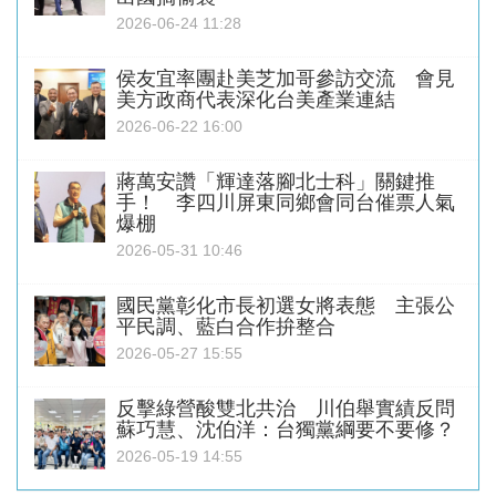
2026-06-24 11:28
侯友宜率團赴美芝加哥參訪交流 會見
美方政商代表深化台美產業連結
2026-06-22 16:00
蔣萬安讚「輝達落腳北士科」關鍵推
手！ 李四川屏東同鄉會同台催票人氣
爆棚
2026-05-31 10:46
國民黨彰化市長初選女將表態 主張公
平民調、藍白合作拚整合
2026-05-27 15:55
反擊綠營酸雙北共治 川伯舉實績反問
蘇巧慧、沈伯洋：台獨黨綱要不要修？
2026-05-19 14:55