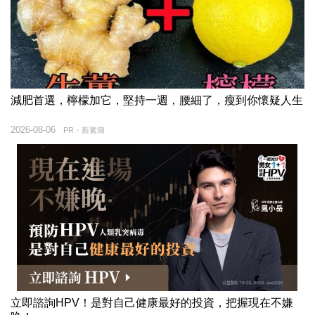
減肥首選，檸檬加它，堅持一週，腰細了，瘦到你懷疑人生
2026-08-06
PR・新素簡
立即諮詢HPV！是對自己健康最好的投資，把握現在不嫌