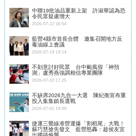
中聯19批油品重新上架 許淑華認為恐
令民眾疑慮增大
2026-07-22 16:54
藍營4縣市首長合體 邀集召開地方反
毒油線上會議
2026-07-19 19:14
不刻意討好民眾 台中颱風假「神預
測」盧秀燕強調相信專業團隊
2026-07-10 17:25
不缺席2026九合一大選 陳紀衡宣布重
投入集集鎮長選戰
2026-07-01 19:09
捷運三鶯線准營運爆「割稻尾」大戰！
蘇巧慧搶先發文 藍營怒轟：趁侯友宜
出國搞偷襲