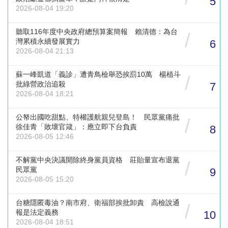
5
2026-08-04 19:20
聽取116年度中央政府總預算案簡報 賴清德：為台
/
灣累積永續發展實力
6
2026-08-04 21:13
蘇一峰凱道「義診」遭青鳥檢舉恐挨罰10萬 楊植斗
/
批綠營政治追殺
7
2026-08-04 18:21
公帑出國吃甜點、特權護航親兒登島！ 民眾黨痛批
/
徐佳青「敗壞官箴」：應立即下台負責
8
2026-08-05 12:46
不解黨中央決議開除終身黨員資格 莊貽量宣布退黨
/
民眾黨
9
2026-08-05 15:20
台糖隱匿毒油？南市府、衛福部挨批卸責 高檢說通
/
報是法定義務
10
2026-08-04 18:51