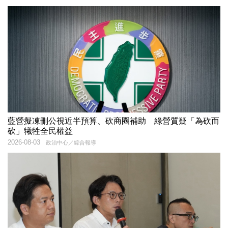
藍營擬凍刪公視近半預算、砍商圈補助 綠營質疑「為砍而
砍」犧牲全民權益
2026-08-03
政治中心／綜合報導