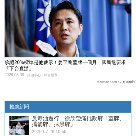
承認20%標準是他裁示！姜至剛蓋牌一個月 國民黨要求
「下台查辦」
2026-08-06
政治中心／綜合報導
Recommended by
推薦新聞
反毒油遊行 徐欣瑩痛批政府「蓋牌、
擋箭牌、抹黑牌」
2026-07-26 10:55