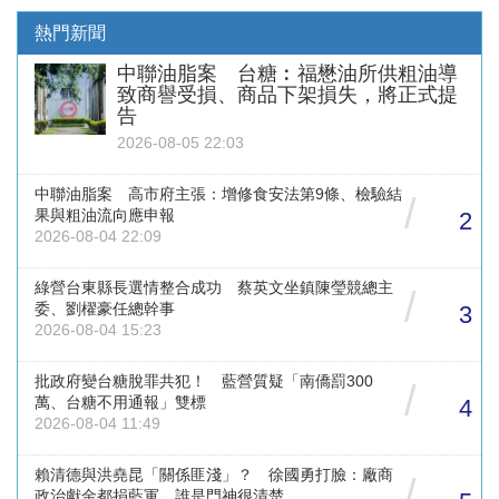
熱門新聞
中聯油脂案 台糖︰福懋油所供粗油導
致商譽受損、商品下架損失，將正式提
告
2026-08-05 22:03
中聯油脂案 高市府主張：增修食安法第9條、檢驗結
/
果與粗油流向應申報
2
2026-08-04 22:09
綠營台東縣長選情整合成功 蔡英文坐鎮陳瑩競總主
/
委、劉櫂豪任總幹事
3
2026-08-04 15:23
批政府變台糖脫罪共犯！ 藍營質疑「南僑罰300
/
萬、台糖不用通報」雙標
4
2026-08-04 11:49
賴清德與洪堯昆「關係匪淺」？ 徐國勇打臉：廠商
/
政治獻金都捐藍軍，誰是門神很清楚