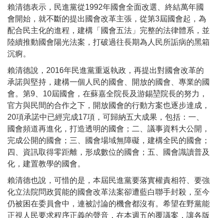
賴清德表示，民進黨從1992年國會全面改選、終結萬年國
會開始，就不斷的提出國會改革主張，從第3屆國會起，為
配合民主化的進程，建構「國會五法」完整的法律體系，並
陸續推動國會陽光法案，打破過往長期為人民所詬病的黑箱
沉痾。
賴清德說，2016年民進黨重返執政，再提出對國會改革的
承諾與堅持，建構一個人民的國會、開放的國會、專業的國
會。第9、10屆國會，在蘇嘉全院長及游錫堃院長的努力，
官方與民間的合作之下，開放國會的行動方案也逐步達成，
20項承諾中已經完成17項，可歸納五大成果，包括：一、
國會頻道再進化，打造透明的國會；二、議事資料大公開，
完成公開的國會；三、國會場域無障礙，建構全民的國會；
四、資訊取得零距離，形成數位的國會；五、國會識讀普及
化，建置教學的國會。
賴清德也說，可惜的是，本屆民進黨要落實權責相符、要強
化立法院問政質能的國會改革法案卻遭藍白聯手封殺，至今
仍被困在委員會中，連被討論的機會都沒有。希望在野黨能
正視人民要求程序正義的聲音，在本週五的覆議案，讓各版