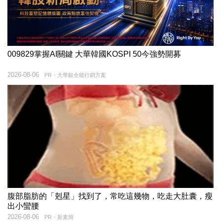
009829掌握AI關鍵 大華韓國KOSPI 50今強勢開募
2026-08-06
PR・大華銀全能行銷方案
腹部脂肪的「剋星」找到了，常吃這幾物，吃走大肚囊，瘦
出小蠻腰
2026-08-06
PR・新素簡