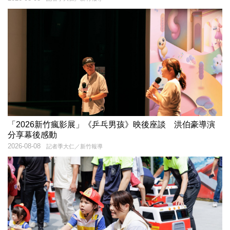
「2026新竹瘋影展」《乒乓男孩》映後座談 洪伯豪導演
分享幕後感動
2026-08-08
記者季大仁／新竹報導