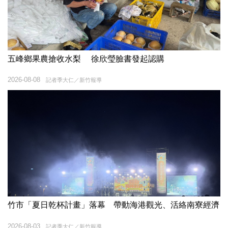
五峰鄉果農搶收水梨 徐欣瑩臉書發起認購
2026-08-08
記者季大仁／新竹報導
竹市「夏日乾杯計畫」落幕 帶動海港觀光、活絡南寮經濟
2026-08-03
記者季大仁／新竹報導