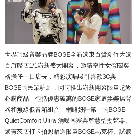
世界頂級音響品牌BOSE全新遠東百貨新竹大遠
百旗艦店1/1嶄新盛大開幕，邀請率性女聲閻奕
格擔任一日店長，精彩演唱吸引喜歡3C與
BOSE的民眾駐足，同時推出嶄新開幕限量超級
必購商品。包括優惠破萬的BOSE家庭娛樂揚聲
器和無線低音箱組合、網路好評第一的BOSE
QuietComfort Ultra 消噪耳塞與智慧型揚聲器、
還有來店打卡拍照贈送限量BOSE馬克杯、試聽