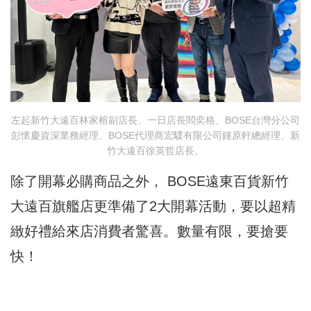
左起新竹大遠百林家榕副店長、一日店長閻奕格、BOSE台灣分公司
彭懷慶資深業務經理、BOSE代理商宏驜有限公司鍾原軒總經理、新
竹大遠百徐英哲店長。
除了開幕必購商品之外， BOSE遠東百貨新竹
大遠百旗艦店更準備了2大開幕活動，要以超精
緻好禮給來店消費者驚喜。數量有限，要搶要
快！