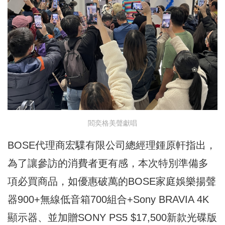
閻奕格美聲獻唱
BOSE代理商宏驜有限公司總經理鍾原軒指出，
為了讓參訪的消費者更有感，本次特別準備多
項必買商品，如優惠破萬的BOSE家庭娛樂揚聲
器900+無線低音箱700組合+Sony BRAVIA 4K
顯示器、並加贈SONY PS5 $17,500新款光碟版