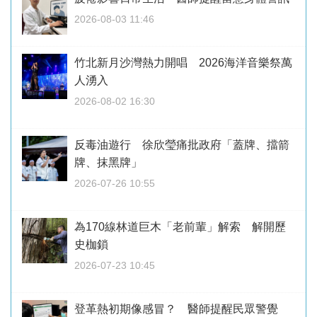
2026-08-03 11:46
竹北新月沙灣熱力開唱 2026海洋音樂祭萬
人湧入
2026-08-02 16:30
反毒油遊行 徐欣瑩痛批政府「蓋牌、擋箭
牌、抹黑牌」
2026-07-26 10:55
為170線林道巨木「老前輩」解索 解開歷
史枷鎖
2026-07-23 10:45
登革熱初期像感冒？ 醫師提醒民眾警覺