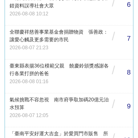
/
6
錯資料誤導社會大眾
2026-08-08 10:12
全聯慶祥慈善事業基金會捐贈物資 張善政：
/
7
讓愛心觸及更多需要的市民
2026-08-07 21:23
臺東縣表揚36位模範父親 饒慶鈴頒獎感謝各
/
8
行各業打拼的爸爸
2026-08-08 01:16
氣候挑戰不容忽視 南市府爭取加碼20億元治
/
9
水預算
2026-08-07 12:05
「臺南平安好運大吉盒」於愛買門市販售 所
/