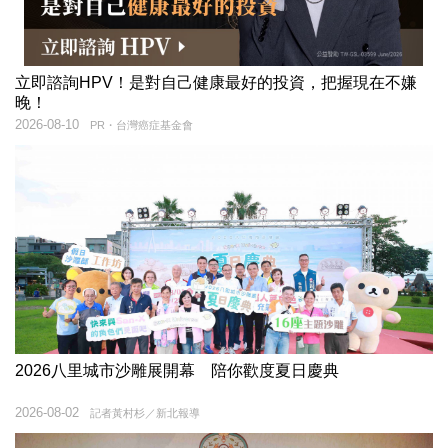
立即諮詢HPV！是對自己健康最好的投資，把握現在不嫌
晚！
2026-08-10
PR・台灣癌症基金會
2026八里城市沙雕展開幕 陪你歡度夏日慶典
2026-08-02
記者黃村杉／新北報導