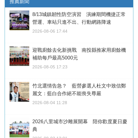
推薦新聞
8/13城鎮韌性防空演習 演練期間機捷正常
營運、車站只進不出、行動網路降速
2026-08-06 17:44
迎戰廚餘去化新挑戰 南投縣推家用廚餘機
補助每戶最高5000元
2026-08-05 17:23
竹北選情告急？ 藍營參選人杜文中致信鄭
麗文：藍白合作絕不能喪失尊嚴
2026-08-04 11:28
2026八里城市沙雕展開幕 陪你歡度夏日慶
典