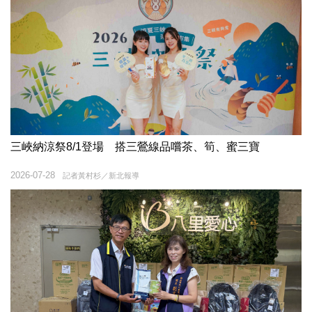
三峽納涼祭8/1登場 搭三鶯線品嚐茶、筍、蜜三寶
2026-07-28
記者黃村杉／新北報導