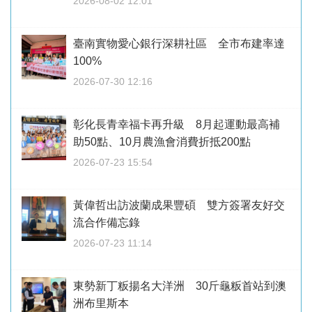
2026-08-02 12:01
臺南實物愛心銀行深耕社區 全市布建率達
100%
2026-07-30 12:16
彰化長青幸福卡再升級 8月起運動最高補
助50點、10月農漁會消費折抵200點
2026-07-23 15:54
黃偉哲出訪波蘭成果豐碩 雙方簽署友好交
流合作備忘錄
2026-07-23 11:14
東勢新丁粄揚名大洋洲 30斤龜粄首站到澳
洲布里斯本