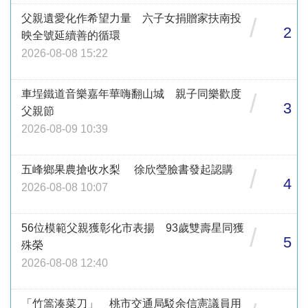
父親遺愛化作希望力量 六子女捐贈家扶南投
/
2
映全號延續善的循環
2026-08-08 15:22
車埕鐵道音樂嘉年華嗨翻山城 親子同樂歡度
/
3
父親節
2026-08-09 10:39
五峰鄉果農搶收水梨 徐欣瑩臉書發起認購
/
4
2026-08-08 10:07
56位模範父親獲彰化市表揚 93歲雙壽星同獲
/
5
殊榮
2026-08-08 12:40
「竹篙湊菜刀」 桃市交通局駁余信憲議員用