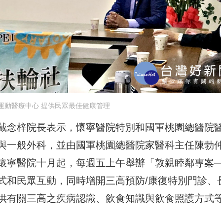
運動醫療中心 提供民眾最佳健康管理
戴念梓院長表示，懷寧醫院特別和國軍桃園總醫院
與一般外科，並由國軍桃園總醫院家醫科主任陳勃
懷寧醫院十月起，每週五上午舉辦「敦親睦鄰專案
式和民眾互動，同時增開三高預防/康復特別門診、
供有關三高之疾病認識、飲食知識與飲食照護方式