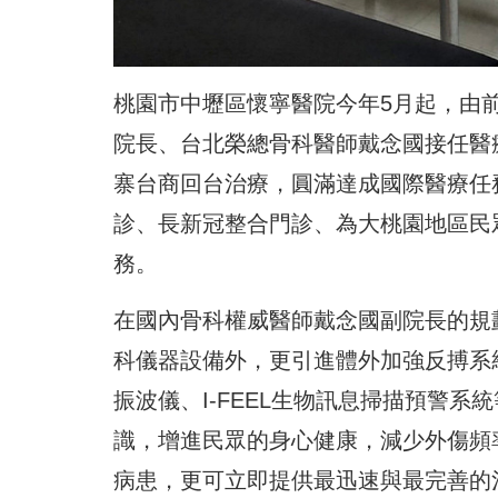
桃園市中壢區懷寧醫院今年5月起，由
院長、台北榮總骨科醫師戴念國接任醫
寨台商回台治療，圓滿達成國際醫療任
診、長新冠整合門診、為大桃園地區民
務。
在國內骨科權威醫師戴念國副院長的規
科儀器設備外，更引進體外加強反搏系
振波儀、I-FEEL生物訊息掃描預警
識，增進民眾的身心健康，減少外傷頻
病患，更可立即提供最迅速與最完善的