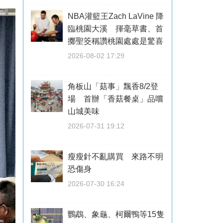
NBA灌籃王Zach LaVine 降
臨桃園大溪 揮毫草書、首
擲聖筊稱讚桃園處處是驚喜
2026-08-02 17:29
角板山「菇事」飄香8/2登
場 首辦「香菇餐桌」品嚐
山城美味
2026-07-31 19:12
瘦瘦針不亂購買 來路不明
恐傷身
2026-07-30 16:24
鸚鵡、象龜、柯爾鴨等15隻