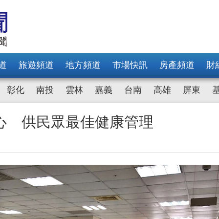
道
旅遊頻道
地方頻道
市場快訊
房產頻道
財
彰化
南投
雲林
嘉義
台南
高雄
屏東
心 供民眾最佳健康管理