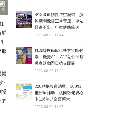
8/13城鎮韌性防空演習 演
練期間機捷正常營運、車站
任
只進不出、行動網路降速
柬埔
2026-08-06 17:44
門
隊服
桃園冷飲節8/21藝文特區登
場 機捷A1、A12站快閃店
暖身活動即日搶先開跑
2026-08-06 16:29
復健
外
200點抵農會消費、100點
療常
抵醫療補助 桃園敬老愛心
卡116年起全面擴大
病的
2026-08-04 11:07