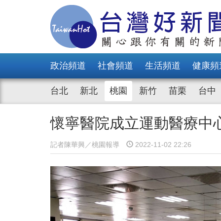
政治頻道
社會頻道
生活頻道
健康頻
台北
新北
桃園
新竹
苗栗
台中
懷寧醫院成立運動醫療中
記者陳華興／桃園報導
2022-11-02 22:26