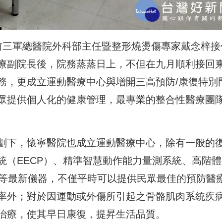
前三軍總醫院外科部主任暨整形燒燙傷專家戴念梓接
療副院長後，院務蒸蒸日上，不但在九月順利接回
務，更成立運動醫療中心與增開三高預防/康復特別
眾提供個人化的健康管理，最專業的整合性醫療團
劃下，懷寧醫院也成立運動醫療中心，除有一般的
統（EECP）、精準智慧動作能力量測系統、高階體
系統等最新儀器，不僅平時可以提供民眾最佳的預防醫
率外；對於因運動或外傷所引起之骨骼肌肉系統疾
治療，使其早日康復，提昇生活品質。