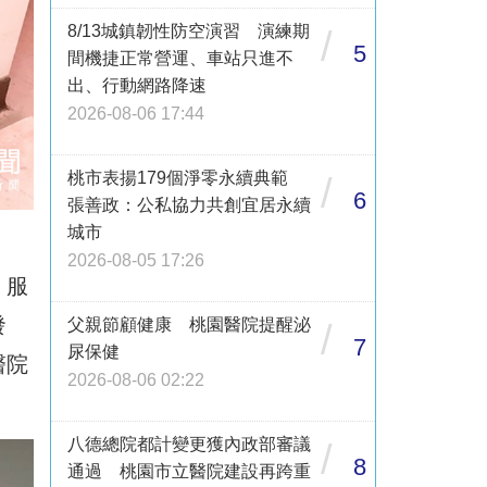
8/13城鎮韌性防空演習 演練期
/
5
間機捷正常營運、車站只進不
出、行動網路降速
2026-08-06 17:44
桃市表揚179個淨零永續典範
/
6
張善政：公私協力共創宜居永續
城市
2026-08-05 17:26
，服
發
父親節顧健康 桃園醫院提醒泌
/
7
尿保健
醫院
2026-08-06 02:22
八德總院都計變更獲內政部審議
/
8
通過 桃園市立醫院建設再跨重