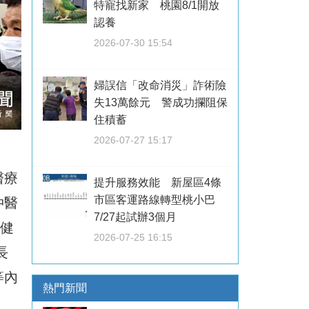
特寵找新家 桃園8/1開放
認養
2026-07-30 15:54
婦誤信「改命消災」詐術險
失13萬餘元 警成功攔阻保
住積蓄
2026-07-27 15:17
醫療
提升服務效能 新屋區4條
市區客運路線轉型桃小巴
仲醫
7/27起試辦3個月
─健
2026-07-25 16:15
長
等內
熱門新聞