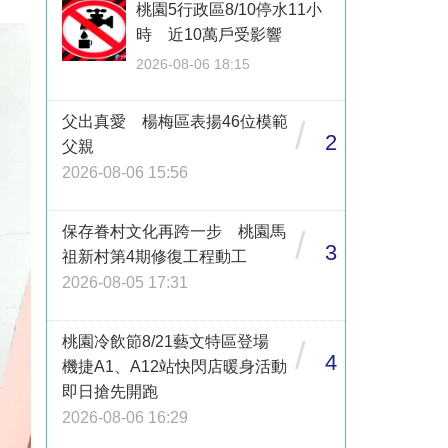
桃園5行政區8/10停水11小
時 近10萬戶受影響
2026-08-06 18:15
父出真愛 楊梅區表揚46位模範
/
2
父親
2026-08-06 15:56
保存眷村文化再跨一步 桃園馬
/
3
祖新村第4期修復工程動工
2026-08-05 17:31
桃園冷飲節8/21藝文特區登場
/
4
機捷A1、A12站快閃店暖身活動
即日搶先開跑
2026-08-06 16:29