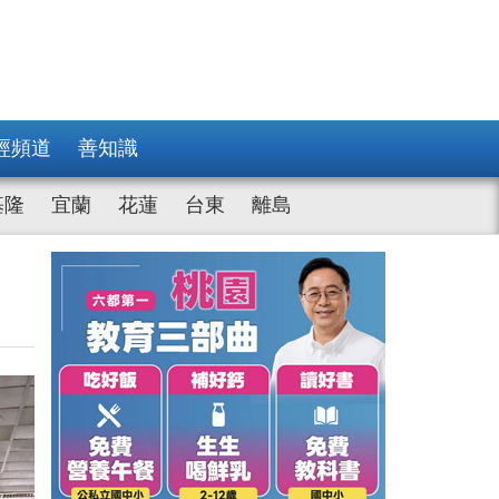
經頻道
善知識
基隆
宜蘭
花蓮
台東
離島