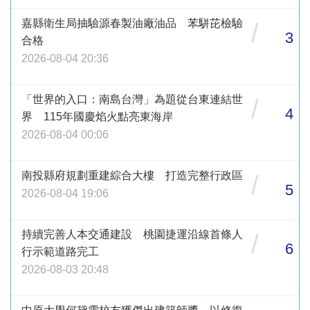
嘉縣衛生局抽驗源春製油廠油品 苯駢芘檢驗
/
3
合格
2026-08-04 20:36
「世界的入口：南島台灣」為題從台東連結世
/
4
界 115年國慶焰火點亮東海岸
2026-08-04 00:06
南投縣府規劃重建綜合大樓 打造完整行政區
/
5
2026-08-04 19:06
持續完善人本交通建設 桃園捷運沿線首條人
/
6
行示範道路完工
2026-08-03 20:48