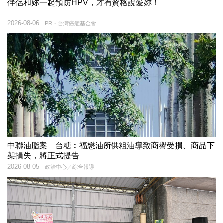
伴侶和妳一起預防HPV，才有資格說愛妳！
2026-08-06
PR・台灣癌症基金會
中聯油脂案 台糖︰福懋油所供粗油導致商譽受損、商品下
架損失，將正式提告
2026-08-05
政治中心／綜合報導