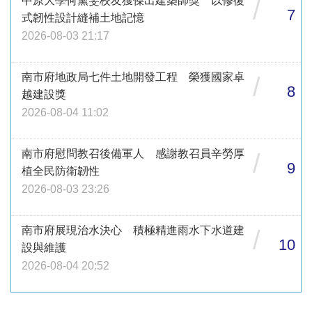
中原大學何黛雯校友獲傑出建築師獎 以修復
/
7
式韌性設計縫補土地記憶
2026-08-03 21:17
南市府地政局七件土地開發工程 榮獲國家卓
/
8
越建設獎
2026-08-04 11:02
南市府慰問教召後備軍人 感謝教召員辛勞厚
/
9
植全民防衛韌性
2026-08-03 23:26
南市府展現治水決心 積極精進雨水下水道建
/
10
設與維護
2026-08-04 20:52