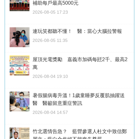
補助每戶最高5000元
2026-08-05 17:23
連玩笑都聽不懂！ 醫：當心大腦拉警報
2026-08-05 11:35
屋頂光電獎勵 嘉義市加碼每瓩2千、最高2
萬
2026-08-04 19:10
暑假腸病毒升溫！1歲童睡夢反覆肌抽躍送
醫 醫籲留意重症警訊
2026-08-04 14:57
竹北選情告急？ 藍營參選人杜文中致信鄭