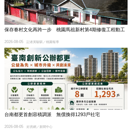
保存眷村文化再跨一步 桃園馬祖新村第4期修復工程動工
2026-08-05
記者黃駿騏／桃園報導
台南都更首創容積調派 無償換得1293戶社宅
2026-08-05
好房網／新聞中心