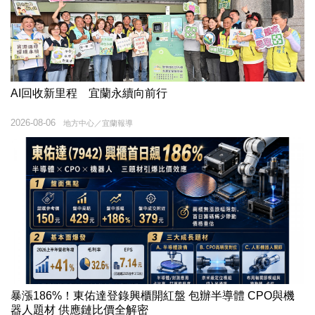
AI回收新里程 宜蘭永續向前行
2026-08-06
地方中心／宜蘭報導
暴漲186%！東佑達登錄興櫃開紅盤 包辦半導體 CPO與機
器人題材 供應鏈比價全解密