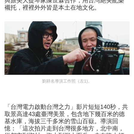
與旅美大提琴家陳世霖合作，用台灣絕美配樂
襯托，裡裡外外皆是本土在地文化。
劉耕名導演工作照（左1)。
「台灣電力啟動台灣之力」影片短短140秒，共
取景高達43處臺灣美景，包含地下幾百米的德
基水庫，海拔三千多米的雪山百嶽。導演回
憶：「這次拍片走到台灣很多地方，北中南，