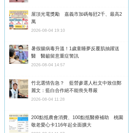
屋頂光電獎勵 嘉義市加碼每瓩2千、最高2
萬
2026-08-04 19:10
暑假腸病毒升溫！1歲童睡夢反覆肌抽躍送
醫 醫籲留意重症警訊
2026-08-04 14:57
竹北選情告急？ 藍營參選人杜文中致信鄭
麗文：藍白合作絕不能喪失尊嚴
2026-08-04 11:28
200點抵農會消費、100點抵醫療補助 桃園
敬老愛心卡116年起全面擴大