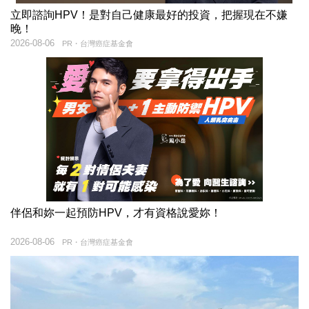
立即諮詢HPV！是對自己健康最好的投資，把握現在不嫌
晚！
2026-08-06
PR・台灣癌症基金會
伴侶和妳一起預防HPV，才有資格說愛妳！
2026-08-06
PR・台灣癌症基金會