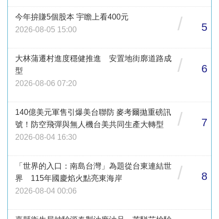
今年拚賺5個股本 宇瞻上看400元
/
5
2026-08-05 15:00
大林蒲遷村進度穩健推進 安置地街廓道路成
/
6
型
2026-08-06 07:20
140億美元軍售引爆美台聯防 麥考爾拋重磅訊
/
7
號！防空飛彈與無人機台美共同生產大轉型
2026-08-04 16:30
「世界的入口：南島台灣」為題從台東連結世
/
8
界 115年國慶焰火點亮東海岸
2026-08-04 00:06