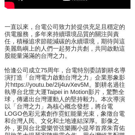
一直以來，台電公司致力於提供充足且穩定的
供電服務，多年來持續環境品質的關注與責
任，積極追求節能減碳的永續環境，期待與這
美麗島嶼上的人們一起努力共創，共同啟動這
股能量滿滿的台灣之力。
恰逢公司成立75周年，台電特別委請劉耕名導
演打造「台灣電力啟動台灣之力」企業形象影
片
https://youtu.be/2Ij4uvXev5M
。劉耕名過往
執導台北世大運Taipei in Motion影片，驚艷全
球，傳遞出台灣運動人的堅持毅力。本次導演
以「台灣之力」為核心概念發想，將台電
LOGO色彩元素創作霓虹能量光束，象徵台電
和台灣人民、文化和土地連結深厚。影像之
外，更與台北愛樂管弦樂團小提琴首席朱育佑