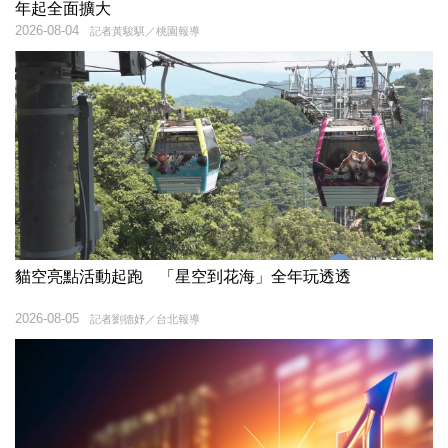
年起全面擴大
2026-08-04
記者黃駿騏／桃園報導
貓空亮點活動起跑 「星空到花海」全年玩透透
2026-08-05
記者劉德妤／台北報導