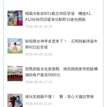
桃園冷飲節8/21藝文特區登場 機捷A1、
A12站快閃店暖身活動即日搶先開跑
2026-08-06 16:29
啦啦隊女神李多慧來了！ 石岡熱氣球嘉年
華8/22起登場
2026-08-06 15:02
迎戰廚餘去化新挑戰 南投縣推家用廚餘機
補助每戶最高5000元
2026-08-05 17:23
連玩笑都聽不懂！ 醫：當心大腦拉警報
2026-08-05 11:35