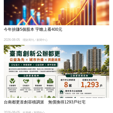
今年拚賺5個股本 宇瞻上看400元
2026-08-05
理財周刊／新聞中心
台南都更首創容積調派 無償換得1293戶社宅
2026-08-05
好房網／新聞中心