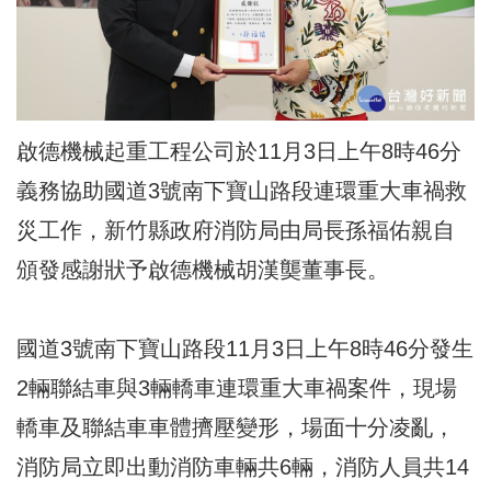
啟德機械起重工程公司於11月3日上午8時46分
義務協助國道3號南下寶山路段連環重大車禍救
災工作，新竹縣政府消防局由局長孫福佑親自
頒發感謝狀予啟德機械胡漢龑董事長。
國道3號南下寶山路段11月3日上午8時46分發生
2輛聯結車與3輛轎車連環重大車禍案件，現場
轎車及聯結車車體擠壓變形，場面十分凌亂，
消防局立即出動消防車輛共6輛，消防人員共14