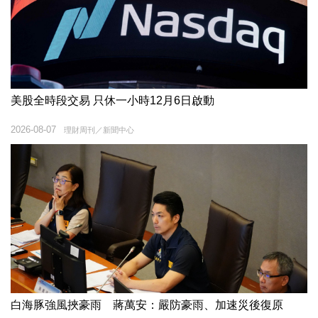
美股全時段交易 只休一小時12月6日啟動
2026-08-07
理財周刊／新聞中心
白海豚強風挾豪雨 蔣萬安：嚴防豪雨、加速災後復原