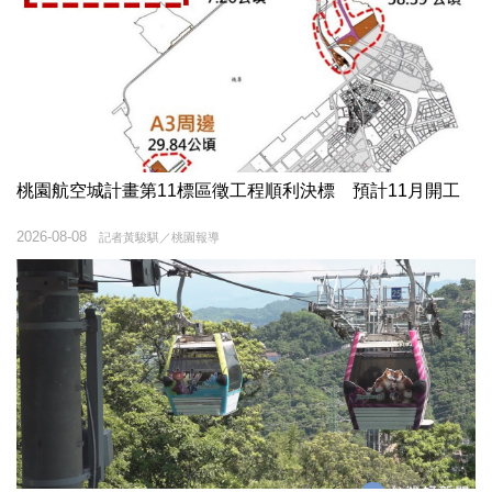
桃園航空城計畫第11標區徵工程順利決標 預計11月開工
2026-08-08
記者黃駿騏／桃園報導