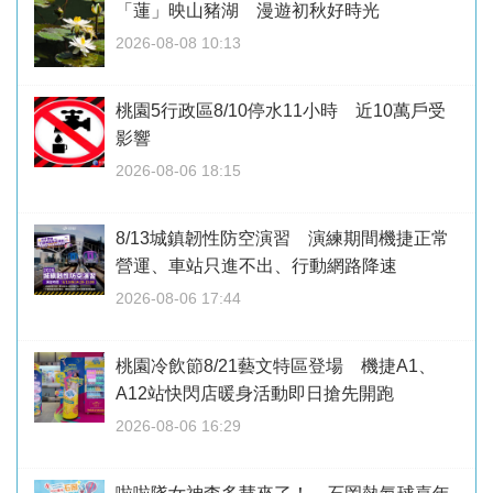
「蓮」映山豬湖 漫遊初秋好時光
2026-08-08 10:13
桃園5行政區8/10停水11小時 近10萬戶受
影響
2026-08-06 18:15
8/13城鎮韌性防空演習 演練期間機捷正常
營運、車站只進不出、行動網路降速
2026-08-06 17:44
桃園冷飲節8/21藝文特區登場 機捷A1、
A12站快閃店暖身活動即日搶先開跑
2026-08-06 16:29