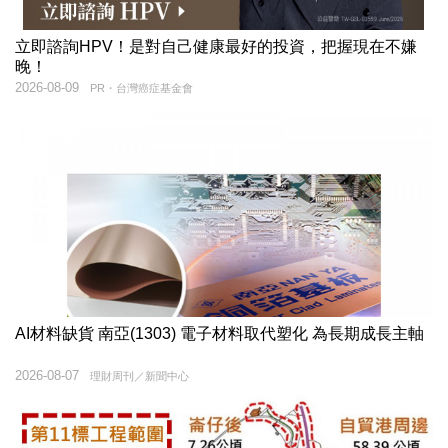
立即諮詢HPV！是對自己健康最好的投資，把握現在不嫌
晚！
2026-08-09
PR・台灣癌症基金會
AI材料缺貨 南亞(1303) 電子材料取代塑化 為長期成長主軸
2026-08-07
理財周刊／新聞中心