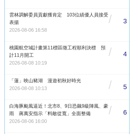
雲林調解委員貢獻獲肯定 103位績優人員接受
/
3
表揚
2026-08-06 16:58
桃園航空城計畫第11標區徵工程順利決標 預
/
4
計11月開工
2026-08-08 10:19
「蓮」映山豬湖 漫遊初秋好時光
/
5
2026-08-08 10:13
白海豚颱風逼近！北市8、9日恐飆9級陣風、豪
/
6
雨 蔣萬安指示「料敵從寬」全面整備
2026-08-06 16:00