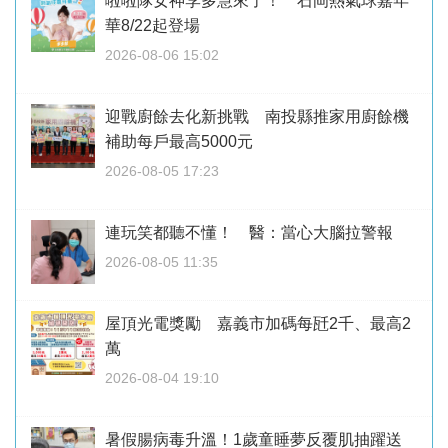
啦啦隊女神李多慧來了！ 石岡熱氣球嘉年
華8/22起登場
2026-08-06 15:02
迎戰廚餘去化新挑戰 南投縣推家用廚餘機
補助每戶最高5000元
2026-08-05 17:23
連玩笑都聽不懂！ 醫：當心大腦拉警報
2026-08-05 11:35
屋頂光電獎勵 嘉義市加碼每瓩2千、最高2
萬
2026-08-04 19:10
暑假腸病毒升溫！1歲童睡夢反覆肌抽躍送