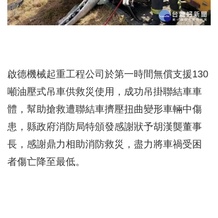
啟德機械起重工程公司於第一時間無償支援130
噸油壓式吊車供救災使用，成功吊掛聯結車車
體，幫助搶救遭聯結車擠壓扭曲變形車輛中傷
患，縣政府消防局特頒發感謝狀予胡漢龑董事
長，感謝鼎力相助消防救災，盡力將車禍受困
者傷亡降至最低。