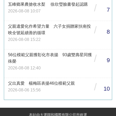
五峰鄉果農搶收水梨 徐欣瑩臉書發起認購
/
7
2026-08-08 10:07
父親遺愛化作希望力量 六子女捐贈家扶南投
/
8
映全號延續善的循環
2026-08-08 15:22
56位模範父親獲彰化市表揚 93歲雙壽星同獲
/
9
殊榮
2026-08-08 12:40
父出真愛 楊梅區表揚46位模範父親
/
10
2026-08-06 15:56
本站由大運聯和國際有限公司所維運