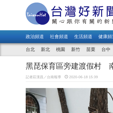
政治頻道
社會頻道
生活頻道
健康頻
台北
新北
桃園
新竹
苗栗
台中
黑琵保育區旁建渡假村 
記者莊漢昌／台南報導
2020-06-18 15:39