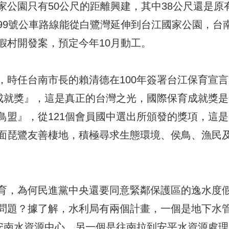
公園只有50公尺的距離興建，其中38公尺還是原
99號公車路線能從白鷺灣延伸到台江國家公園，台
假村開發案，預定今年10月動工。
，時任台南市長的賴清德在100年簽署台江保育宣言
育成就獎』，這是真正的台灣之光，國際保育成就獎是
鳥盟』，從121個會員國中選出所頒發的獎項，這是
面琵鷺友善棲地，積極尋求生態環境、侯鳥、漁民
育，為何民進黨中央還要同意緊鄰保護區的逸水度
問題？據了解，水利局有兩個計畫，一個是地下水
到安南水資源中心，另一個是往南拉到安平水資源處理