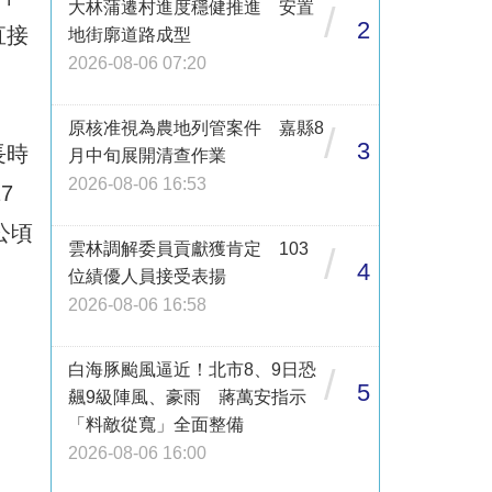
大林蒲遷村進度穩健推進 安置
/
2
直接
地街廓道路成型
2026-08-06 07:20
原核准視為農地列管案件 嘉縣8
/
3
長時
月中旬展開清查作業
2026-08-06 16:53
7
公頃
雲林調解委員貢獻獲肯定 103
/
4
位績優人員接受表揚
2026-08-06 16:58
白海豚颱風逼近！北市8、9日恐
/
5
飆9級陣風、豪雨 蔣萬安指示
「料敵從寬」全面整備
2026-08-06 16:00