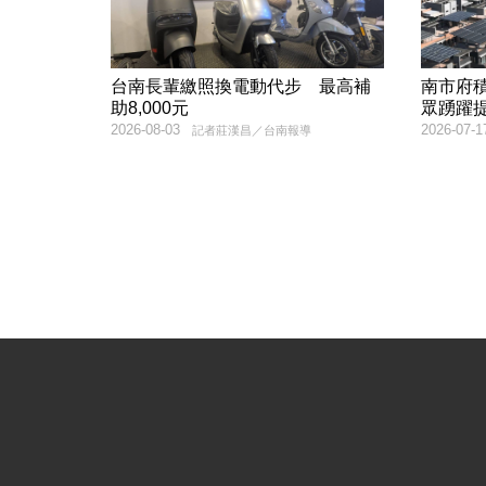
台南長輩繳照換電動代步 最高補
南市府
助8,000元
眾踴躍
2026-08-03
2026-07-1
記者莊漢昌／台南報導