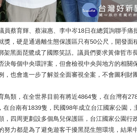
議員蔡育輝、蔡淑惠、李中岑18日在總質詢聯手痛
就獎，硬是通過離生態保護區只有50公尺，開發面
團綁架黑面琵鷺成了國際笑話。議員們要求黃偉哲市
否決每個中央環評案，但會檢視中央與地方的相關
例，也會進一步了解並全面審視全案，不會圖利財
鳥類，在全世界目前有將近4864隻，在台灣有278
隻，在台南有1839隻，民國98年成立台江國家公園，
類，四周更劃設多個鳥兒保護區，台江國家公園行
的努力都是為了避免遊客干擾黑琵生態環境，結果