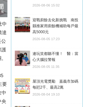
2026-08-06 15:02
迎戰廚餘去化新挑戰 南投
批中
縣推家用廚餘機補助每戶最
積達
高5000元
2026-08-05 17:23
長公
保護
連玩笑都聽不懂！ 醫：當
團。
心大腦拉警報
2026-08-05 11:35
5
屋頂光電獎勵 嘉義市加碼
主要
每瓩2千、最高2萬
政中
2026-08-04 19:10
中央