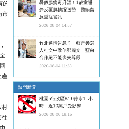
暑假腸病毒升溫！1歲童睡
有的
夢反覆肌抽躍送醫 醫籲留
南市
意重症警訊
2026-08-04 14:57
竹北選情告急？ 藍營參選
，
人杜文中致信鄭麗文：藍白
全
合作絕不能喪失尊嚴
國
2026-08-04 11:28
及產
熱門新聞
桃園5行政區8/10停水11小
時 近10萬戶受影響
假村
2026-08-06 18:15
管往
中