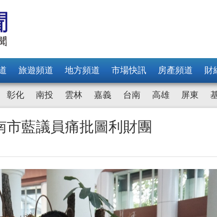
道
旅遊頻道
地方頻道
市場快訊
房產頻道
財
彰化
南投
雲林
嘉義
台南
高雄
屏東
南市藍議員痛批圖利財團