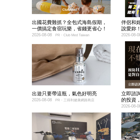
出國花費難抓？全包式海島假期，
伴侶和
一價搞定食宿玩樂，省錢更省心！
說愛妳
2026-08-08
2026-08-0
PR・Club Med Taiwan
出遊只要帶這瓶，氣色好明亮
立即諮
的投資
2026-08-08
PR・三得利健康網路商店
2026-08-0