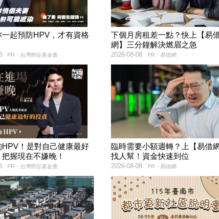
妳一起預防HPV，才有資格
下個月房租差一點？快上【易
！
網】三分鐘解決燃眉之急
8
2026-08-08
PR・台灣癌症基金會
PR・易借網
詢HPV！是對自己健康最好
臨時需要小額週轉？上【易借
，把握現在不嫌晚！
找人幫！資金快速到位
8
2026-08-08
PR・台灣癌症基金會
PR・易借網