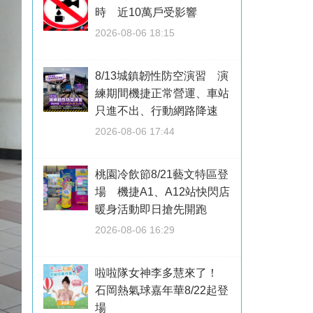
時 近10萬戶受影響
2026-08-06 18:15
8/13城鎮韌性防空演習 演
練期間機捷正常營運、車站
只進不出、行動網路降速
2026-08-06 17:44
桃園冷飲節8/21藝文特區登
場 機捷A1、A12站快閃店
暖身活動即日搶先開跑
2026-08-06 16:29
啦啦隊女神李多慧來了！
石岡熱氣球嘉年華8/22起登
場