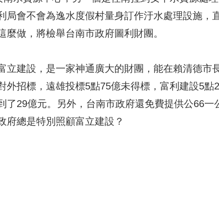
利局會不會為逸水度假村量身訂作汙水處理設施，
這麼做，將檢舉台南市政府圖利財團。
富立建設，是一家神通廣大的財團，能在賴清德市
外招標，遠雄投標5點75億未得標，富利建設5點2
了29億元。另外，台南市政府還免費提供公66一
政府總是特別照顧富立建設？