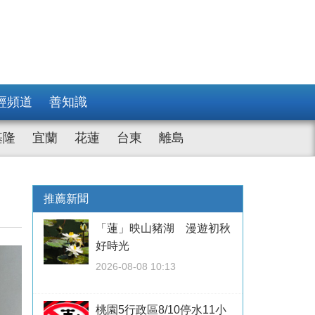
經頻道
善知識
基隆
宜蘭
花蓮
台東
離島
推薦新聞
「蓮」映山豬湖 漫遊初秋
好時光
2026-08-08 10:13
桃園5行政區8/10停水11小