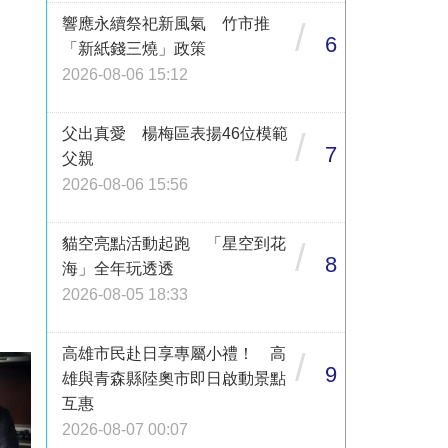
響應永續祭祀新風氣 竹市推
/
6
「新紙錢三燒」政策
2026-08-06 15:12
父出真愛 楊梅區表揚46位模範
/
7
父親
2026-08-06 15:56
貓空亮點活動起跑 「星空到花
/
8
海」全年玩透透
2026-08-05 18:33
高雄市民赴日享專屬小禮！ 高
/
9
雄與青森縣陸奧市即日啟動景點
互惠
2026-08-07 00:07