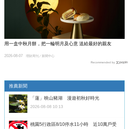
用一盒中秋月餅，把一輪明月及心意 送給最好的親友
2026-08-07
理財周刊／新聞中心
Recommended by
推薦新聞
「蓮」映山豬湖 漫遊初秋好時光
2026-08-08 10:13
桃園5行政區8/10停水11小時 近10萬戶受