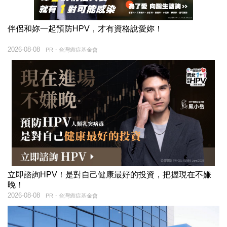
伴侶和妳一起預防HPV，才有資格說愛妳！
2026-08-08
PR・台灣癌症基金會
立即諮詢HPV！是對自己健康最好的投資，把握現在不嫌
晚！
2026-08-08
PR・台灣癌症基金會