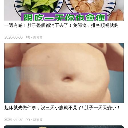
一週有感！肚子整個都消下去了！免節食，排空順暢就夠
2026-08-08
PR・新素簡
起床就先做件事，沒三天小腹就不見了! 肚子一天天變小！
2026-08-08
PR・新素簡