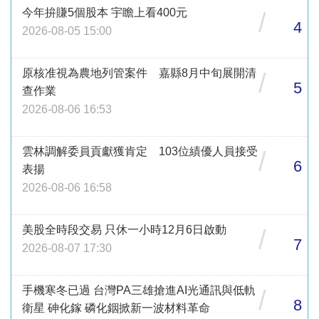
今年拚賺5個股本 宇瞻上看400元
/
4
2026-08-05 15:00
原核准視為農地列管案件 嘉縣8月中旬展開清
/
5
查作業
2026-08-06 16:53
雲林調解委員貢獻獲肯定 103位績優人員接受
/
6
表揚
2026-08-06 16:58
美股全時段交易 只休一小時12月6日啟動
/
7
2026-08-07 17:30
手機寒冬已過 台灣PA三雄搶進AI光通訊與低軌
/
8
衛星 砷化鎵 磷化銦掀新一波材料革命