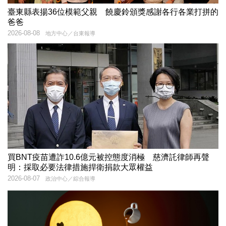
臺東縣表揚36位模範父親 饒慶鈴頒獎感謝各行各業打拼的
爸爸
2026-08-08
地方中心／台東報導
買BNT疫苗遭詐10.6億元被控態度消極 慈濟託律師再聲
明：採取必要法律措施捍衛捐款大眾權益
2026-08-07
政治中心／綜合報導