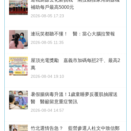
補助每戶最高5000元
2026-08-05 17:23
連玩笑都聽不懂！ 醫：當心大腦拉警報
2026-08-05 11:35
屋頂光電獎勵 嘉義市加碼每瓩2千、最高2
萬
2026-08-04 19:10
暑假腸病毒升溫！1歲童睡夢反覆肌抽躍送
醫 醫籲留意重症警訊
2026-08-04 14:57
竹北選情告急？ 藍營參選人杜文中致信鄭