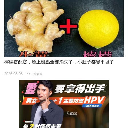
檸檬搭配它，臉上斑點全部消失了，小肚子都變平坦了
2026-08-08
PR・新素簡