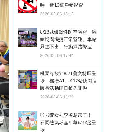
時 近10萬戶受影響
2026-08-06 18:15
8/13城鎮韌性防空演習 演
練期間機捷正常營運、車站
只進不出、行動網路降速
2026-08-06 17:44
桃園冷飲節8/21藝文特區登
場 機捷A1、A12站快閃店
暖身活動即日搶先開跑
2026-08-06 16:29
啦啦隊女神李多慧來了！
石岡熱氣球嘉年華8/22起登
場