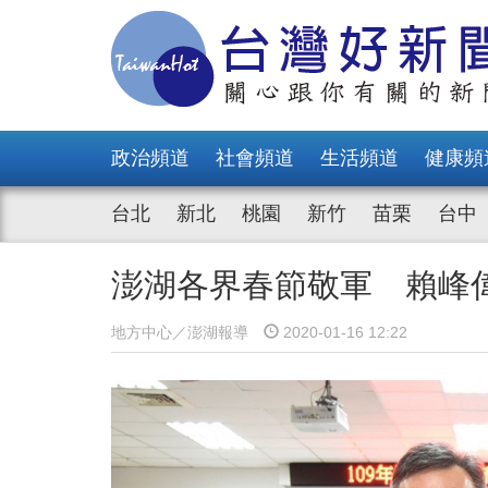
政治頻道
社會頻道
生活頻道
健康頻
台北
新北
桃園
新竹
苗栗
台中
澎湖各界春節敬軍 賴峰
地方中心／澎湖報導
2020-01-16 12:22