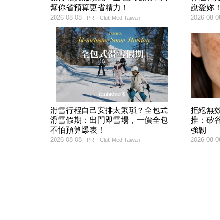
幫你省預算更省精力！
說愛妳
2026-08-08
2026-08-0
PR・Club Med Taiwan
滑雪行程自己安排太繁瑣？全包式
拒絕無
滑雪假期：出門即雪場，一價全包
推：矽谷
不怕預算爆表！
強韌
2026-08-08
2026-08-0
PR・Club Med Taiwan