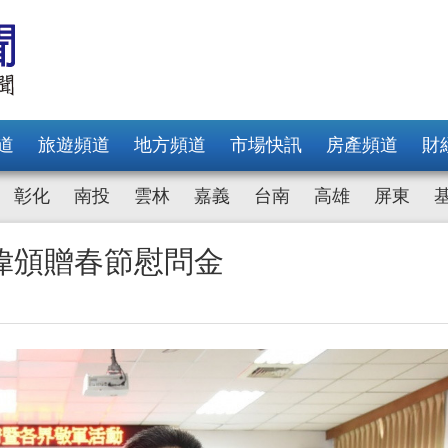
道
旅遊頻道
地方頻道
市場快訊
房產頻道
財
彰化
南投
雲林
嘉義
台南
高雄
屏東
偉頒贈春節慰問金