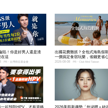
率淪陷！你是好男人還是渣
出國花費難抓？全包式海島假
鍵在這
一價搞定食宿玩樂，省錢更省
8
2026-08-08
PR・台灣癌症基金會
PR・Club Med Taiwan
妳一起預防HPV，才有資格
2026美肌新趨勢「外泌體＋矽