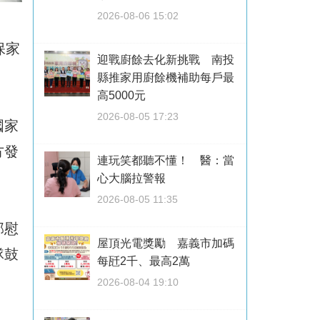
2026-08-06 15:02
保家
迎戰廚餘去化新挑戰 南投
縣推家用廚餘機補助每戶最
高5000元
2026-08-05 17:23
國家
方發
連玩笑都聽不懂！ 醫：當
心大腦拉警報
2026-08-05 11:35
部慰
屋頂光電獎勵 嘉義市加碼
隊鼓
每瓩2千、最高2萬
2026-08-04 19:10