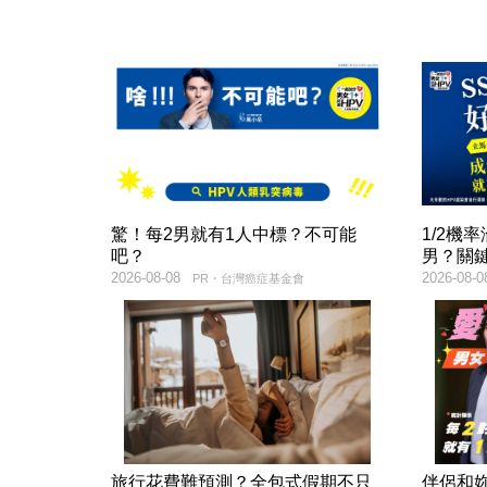
驚！每2男就有1人中標？不可能
1/2機
吧？
男？關
2026-08-08
2026-08-0
PR・台灣癌症基金會
旅行花費難預測？全包式假期不只
伴侶和