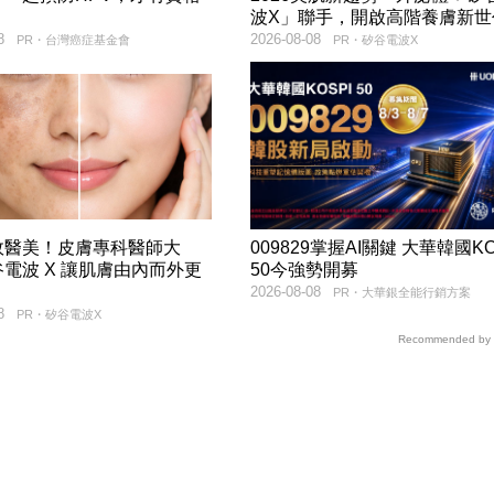
！
波X」聯手，開啟高階養膚新世
8
2026-08-08
PR・台灣癌症基金會
PR・矽谷電波X
效醫美！皮膚專科醫師大
009829掌握AI關鍵 大華韓國KO
電波 X 讓肌膚由內而外更
50今強勢開募
2026-08-08
PR・大華銀全能行銷方案
8
PR・矽谷電波X
Recommended by