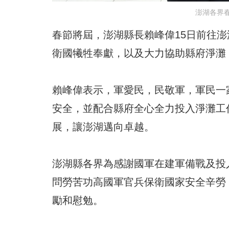
澎湖各界
春節將屆，澎湖縣長賴峰偉15日前往
衛國犧牲奉獻，以及大力協助縣府淨灘
賴峰偉表示，軍愛民，民敬軍，軍民一
安全，並配合縣府全心全力投入淨灘工
展，讓澎湖邁向卓越。
澎湖縣各界為感謝國軍在建軍備戰及投
問勞苦功高國軍官兵保衛國家安全辛勞
勵和慰勉。