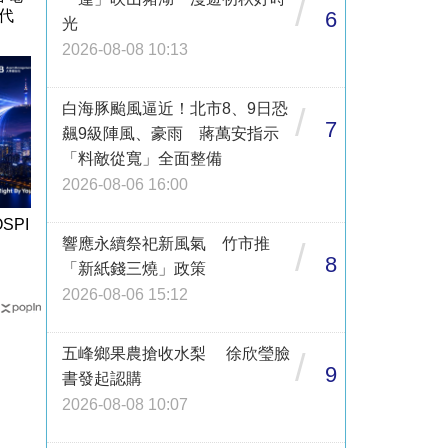
/
6
代
光
2026-08-08 10:13
白海豚颱風逼近！北市8、9日恐
/
7
飆9級陣風、豪雨 蔣萬安指示
「料敵從寬」全面整備
2026-08-06 16:00
SPI
響應永續祭祀新風氣 竹市推
/
8
「新紙錢三燒」政策
2026-08-06 15:12
五峰鄉果農搶收水梨 徐欣瑩臉
/
9
書發起認購
2026-08-08 10:07