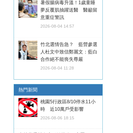
暑假腸病毒升溫！1歲童睡
夢反覆肌抽躍送醫 醫籲留
意重症警訊
2026-08-04 14:57
竹北選情告急？ 藍營參選
人杜文中致信鄭麗文：藍白
合作絕不能喪失尊嚴
2026-08-04 11:28
熱門新聞
桃園5行政區8/10停水11小
時 近10萬戶受影響
2026-08-06 18:15