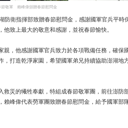
春節敬軍 賴峰偉頒贈春節慰問金
澎湖防衛指揮部致贈春節慰問金，感謝國軍官兵平時
，他致上最大的敬意和感謝，並祝春節愉快。
家親，他感謝國軍官兵致力於各項戰備任務，確保
作，打造乾淨家園，希望國軍弟兄持續協助澎湖地
入救災的犧牲奉獻，特組成春節敬軍團，前往澎防
，賴峰偉代表勞軍團致贈春節慰問金，給予國軍部