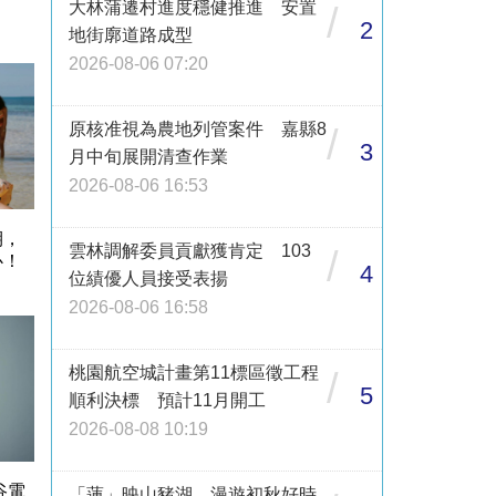
大林蒲遷村進度穩健推進 安置
/
2
地街廓道路成型
2026-08-06 07:20
原核准視為農地列管案件 嘉縣8
/
3
月中旬展開清查作業
2026-08-06 16:53
期，
雲林調解委員貢獻獲肯定 103
/
心！
4
位績優人員接受表揚
2026-08-06 16:58
桃園航空城計畫第11標區徵工程
/
5
順利決標 預計11月開工
2026-08-08 10:19
谷電
「蓮」映山豬湖 漫遊初秋好時