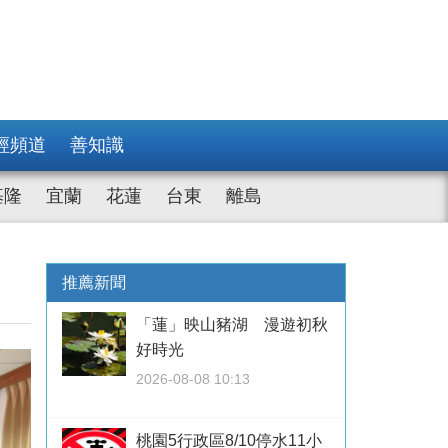
經頻道
善知識
基隆
宜蘭
花蓮
台東
離島
推薦新聞
「蓮」映山豬湖 漫遊初秋
好時光
2026-08-08 10:13
桃園5行政區8/10停水11小