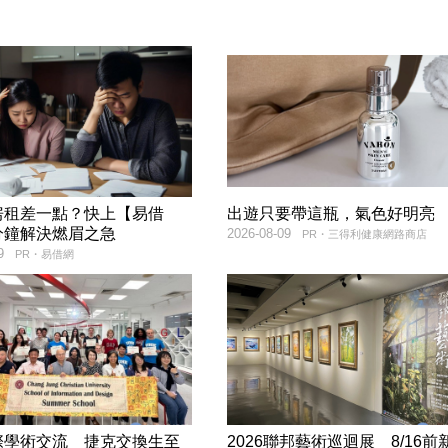
房租差一點？快上【易借
出遊只要帶這瓶，氣色好明亮
分鐘解決燃眉之急
2026-08-09
PR・三得利健康網路商店
9
PR・易借網
際學術交流 捷克交換生至
2026聯邦藝術巡迴展 8/16前