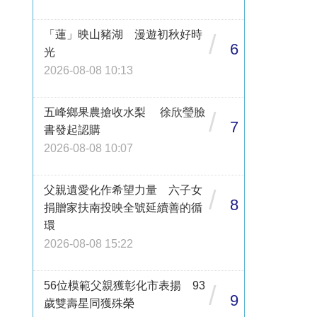
「蓮」映山豬湖 漫遊初秋好時
/
6
光
2026-08-08 10:13
五峰鄉果農搶收水梨 徐欣瑩臉
/
7
書發起認購
2026-08-08 10:07
父親遺愛化作希望力量 六子女
/
8
捐贈家扶南投映全號延續善的循
環
2026-08-08 15:22
56位模範父親獲彰化市表揚 93
/
9
歲雙壽星同獲殊榮