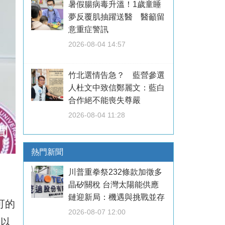
暑假腸病毒升溫！1歲童睡
夢反覆肌抽躍送醫 醫籲留
意重症警訊
2026-08-04 14:57
竹北選情告急？ 藍營參選
人杜文中致信鄭麗文：藍白
合作絕不能喪失尊嚴
2026-08-04 11:28
熱門新聞
川普重拳祭232條款加徵多
晶矽關稅 台灣太陽能供應
鏈迎新局：機遇與挑戰並存
可的
2026-08-07 12:00
中以