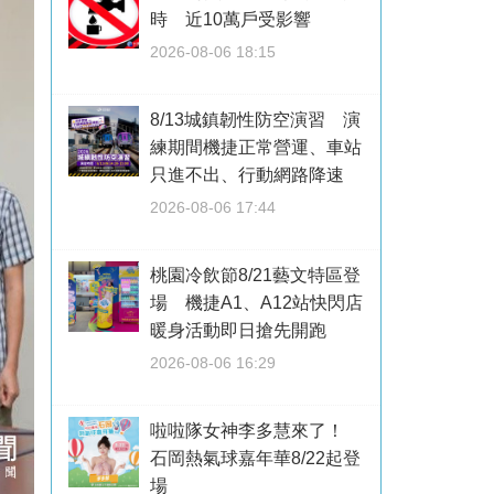
時 近10萬戶受影響
2026-08-06 18:15
8/13城鎮韌性防空演習 演
練期間機捷正常營運、車站
只進不出、行動網路降速
2026-08-06 17:44
桃園冷飲節8/21藝文特區登
場 機捷A1、A12站快閃店
暖身活動即日搶先開跑
2026-08-06 16:29
啦啦隊女神李多慧來了！
石岡熱氣球嘉年華8/22起登
場