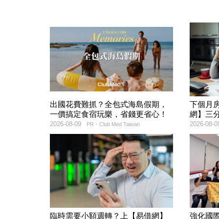
出國花費難抓？全包式海島假期，
下個月
一價搞定食宿玩樂，省錢更省心！
網】三
2026-08-09
2026-08-0
PR・Club Med Taiwan
臨時需要小額週轉？上【易借網】
強化國