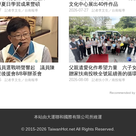
學夏日學習成果豐碩
文化中心展出40件作品
7
2026-07-27
記者李文生／台南報導
記者李文生／台南報導
議員選戰哨聲響起 議員陳
父親遺愛化作希望力量 六子
後援會8/8舉辦茶會
贈家扶南投映全號延續善的循
6
2026-08-08
記者李文生／台南報導
記者扶小萍／南投報導
Recommended by
本站由大運聯和國際有限公司所維運
© 2015-2026 TaiwanHot.net All Rights Reserved.