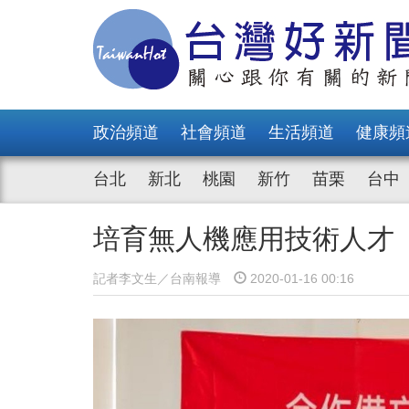
政治頻道
社會頻道
生活頻道
健康頻
台北
新北
桃園
新竹
苗栗
台中
培育無人機應用技術人才
記者李文生／台南報導
2020-01-16 00:16