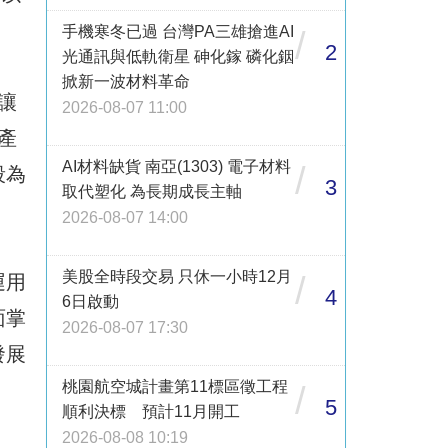
手機寒冬已過 台灣PA三雄搶進AI
/
2
光通訊與低軌衛星 砷化鎵 磷化銦
掀新一波材料革命
讓
2026-08-07 11:00
產
AI材料缺貨 南亞(1303) 電子材料
/
段為
3
取代塑化 為長期成長主軸
2026-08-07 14:00
美股全時段交易 只休一小時12月
/
運用
4
6日啟動
面掌
2026-08-07 17:30
發展
桃園航空城計畫第11標區徵工程
/
5
順利決標 預計11月開工
2026-08-08 10:19