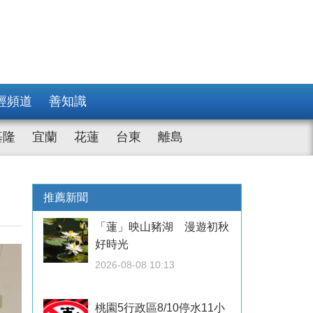
經頻道
善知識
基隆
宜蘭
花蓮
台東
離島
推薦新聞
「蓮」映山豬湖 漫遊初秋
好時光
2026-08-08 10:13
桃園5行政區8/10停水11小