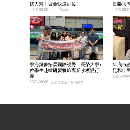
找人幫！資金快速到位
長榮大
2026-08-09
2026-08-0
PR・易借網
學海築夢拓展國際視野 長榮大學7
年底市
位學生赴韓研習餐旅專業收穫滿行
昆和佳里
囊
2026-08-0
2026-08-06
記者李文生／台南報導