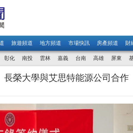
道
旅遊頻道
地方頻道
市場快訊
房產頻道
財
彰化
南投
雲林
嘉義
台南
高雄
屏東
 長榮大學與艾思特能源公司合作