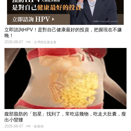
立即諮詢HPV！是對自己健康最好的投資，把握現在不嫌
晚！
2026-08-07
PR・台灣癌症基金會
腹部脂肪的「剋星」找到了，常吃這幾物，吃走大肚囊，瘦
出小蠻腰
2026-08-07
PR・新素簡