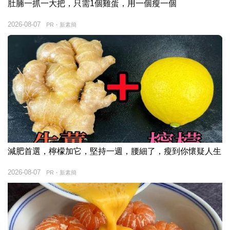
肚腩一抓一大把，只需1個雞蛋，用一個瘦一個
2026-08-07
PR・新素簡
減肥首選，檸檬加它，堅持一週，腰細了，瘦到你懷疑人生
2026-08-07
PR・新素簡