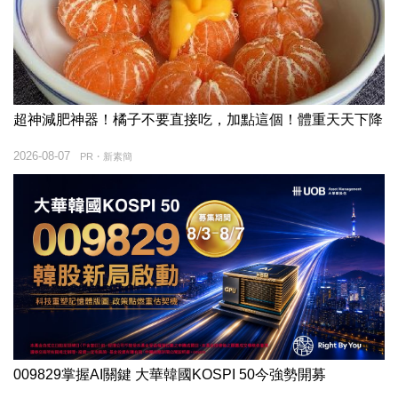
超神減肥神器！橘子不要直接吃，加點這個！體重天天下降
2026-08-07
PR・新素簡
009829掌握AI關鍵 大華韓國KOSPI 50今強勢開募