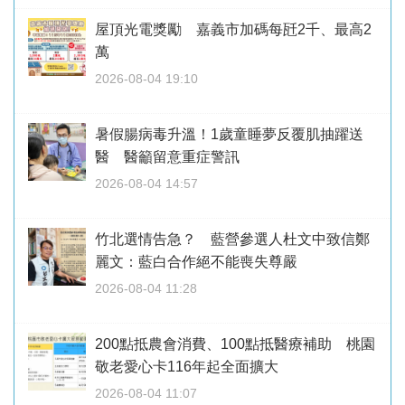
屋頂光電獎勵 嘉義市加碼每瓩2千、最高2
萬
2026-08-04 19:10
暑假腸病毒升溫！1歲童睡夢反覆肌抽躍送
醫 醫籲留意重症警訊
2026-08-04 14:57
竹北選情告急？ 藍營參選人杜文中致信鄭
麗文：藍白合作絕不能喪失尊嚴
2026-08-04 11:28
200點抵農會消費、100點抵醫療補助 桃園
敬老愛心卡116年起全面擴大
2026-08-04 11:07