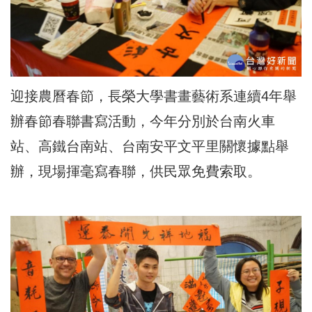
迎接農曆春節，長榮大學書畫藝術系連續4年舉
辦春節春聯書寫活動，今年分別於台南火車
站、高鐵台南站、台南安平文平里關懷據點舉
辦，現場揮毫寫春聯，供民眾免費索取。