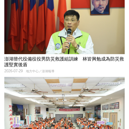
澎湖替代役備役役男防災救護組訓練 林皆興勉成為防災救
護堅實後盾
2026-07-29
地方中心／澎湖報導