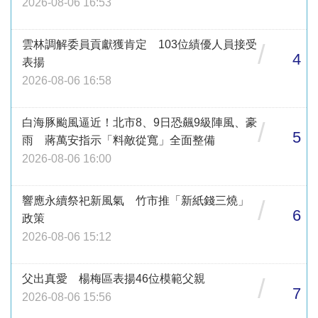
2026-08-06 16:53
雲林調解委員貢獻獲肯定 103位績優人員接受
/
4
表揚
2026-08-06 16:58
白海豚颱風逼近！北市8、9日恐飆9級陣風、豪
/
5
雨 蔣萬安指示「料敵從寬」全面整備
2026-08-06 16:00
響應永續祭祀新風氣 竹市推「新紙錢三燒」
/
6
政策
2026-08-06 15:12
父出真愛 楊梅區表揚46位模範父親
/
7
2026-08-06 15:56