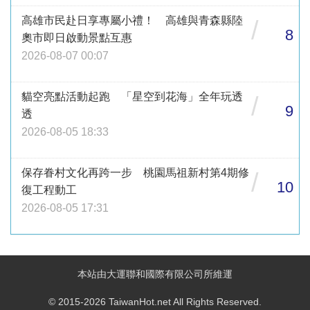
高雄市民赴日享專屬小禮！ 高雄與青森縣陸
/
8
奧市即日啟動景點互惠
2026-08-07 00:07
貓空亮點活動起跑 「星空到花海」全年玩透
/
9
透
2026-08-05 18:33
保存眷村文化再跨一步 桃園馬祖新村第4期修
/
10
復工程動工
2026-08-05 17:31
本站由大運聯和國際有限公司所維運
© 2015-2026 TaiwanHot.net All Rights Reserved.