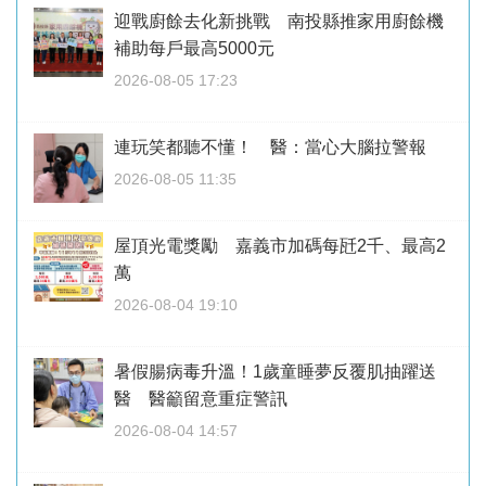
迎戰廚餘去化新挑戰 南投縣推家用廚餘機
補助每戶最高5000元
2026-08-05 17:23
連玩笑都聽不懂！ 醫：當心大腦拉警報
2026-08-05 11:35
屋頂光電獎勵 嘉義市加碼每瓩2千、最高2
萬
2026-08-04 19:10
暑假腸病毒升溫！1歲童睡夢反覆肌抽躍送
醫 醫籲留意重症警訊
2026-08-04 14:57