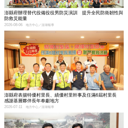
澎縣府辦理替代役備役役男防災演訓 提升全民防衛韌性與
防救災能量
2026-08-06
地方中心／澎湖報導
澎縣府表揚特優村里長、績優村里幹事及任滿6屆村里長
感謝基層夥伴長年奉獻地方
2026-07-11
地方中心／澎湖報導