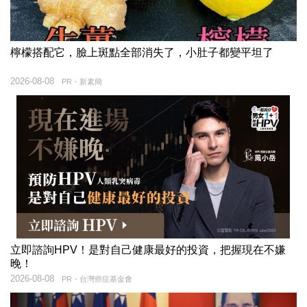
檸檬搭配它，臉上斑點全部消失了，小肚子都變平坦了
2026-08-08
PR・新素簡
立即諮詢HPV！是對自己健康最好的投資，把握現在不嫌
晚！
2026-08-08
PR・台灣癌症基金會