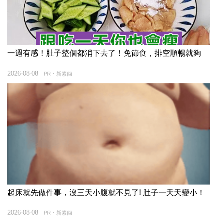
一週有感！肚子整個都消下去了！免節食，排空順暢就夠
2026-08-08
PR・新素簡
起床就先做件事，沒三天小腹就不見了! 肚子一天天變小！
2026-08-08
PR・新素簡