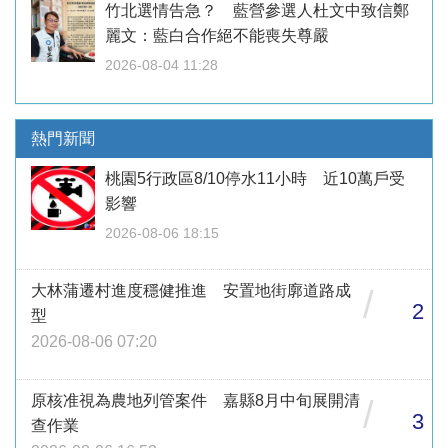
竹北選情告急？ 藍營參選人杜文中致信鄭
麗文：藍白合作絕不能喪失尊嚴
2026-08-04 11:28
熱門新聞
桃園5行政區8/10停水11小時 近10萬戶受
影響
2026-08-06 18:15
大林蒲遷村進度穩健推進 安置地街廓道路成
/
2
型
2026-08-06 07:20
原核准視為農地列管案件 嘉縣8月中旬展開清
/
3
查作業