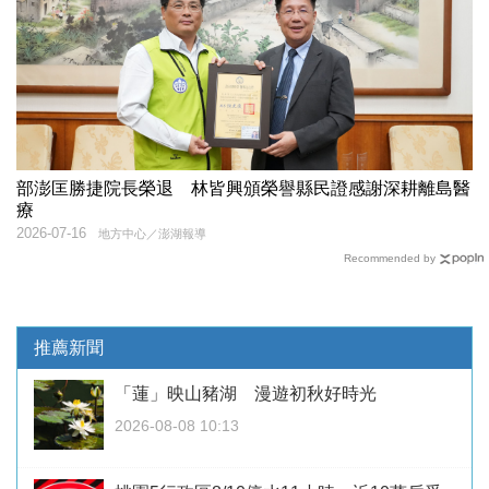
部澎匡勝捷院長榮退 林皆興頒榮譽縣民證感謝深耕離島醫
療
2026-07-16
地方中心／澎湖報導
Recommended by
推薦新聞
「蓮」映山豬湖 漫遊初秋好時光
2026-08-08 10:13