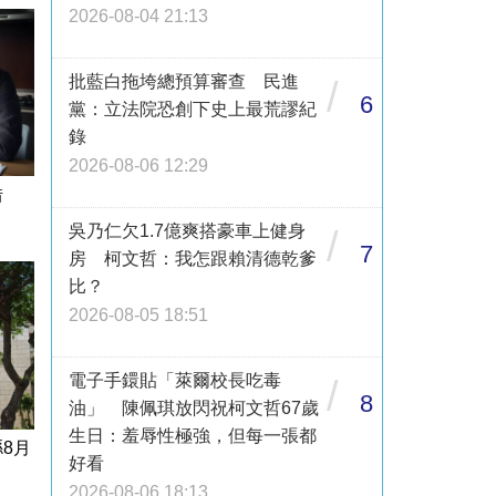
2026-08-04 21:13
批藍白拖垮總預算審查 民進
/
6
黨：立法院恐創下史上最荒謬紀
錄
2026-08-06 12:29
借
吳乃仁欠1.7億爽搭豪車上健身
/
7
房 柯文哲：我怎跟賴清德乾爹
比？
2026-08-05 18:51
電子手鐶貼「萊爾校長吃毒
/
8
油」 陳佩琪放閃祝柯文哲67歲
生日：羞辱性極強，但每一張都
8月
好看
2026-08-06 18:13