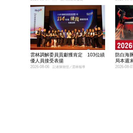
雲林調解委員貢獻獲肯定 103位績
防白海
優人員接受表揚
局本週
2026-08-06
2026-08-0
記者陳致愷／雲林報導