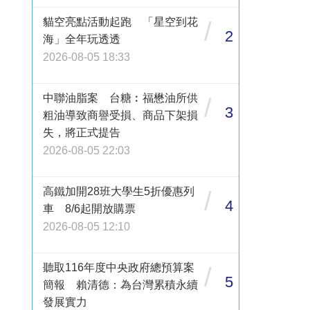
貓空亮點活動起跑 「星空到花
/
2
海」全年玩透透
2026-08-05 18:33
中聯油脂案 台糖︰福懋油所供
/
3
粗油導致商譽受損、商品下架損
失，將正式提告
2026-08-05 22:03
高鐵加開28班大學生5折優惠列
/
4
車 8/6起開放購票
2026-08-05 12:10
聽取116年度中央政府總預算案
/
5
簡報 賴清德：為台灣累積永續
發展實力