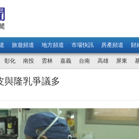
道
旅遊頻道
地方頻道
市場快訊
房產頻道
財
彰化
南投
雲林
嘉義
台南
高雄
屏東
皮與隆乳爭議多