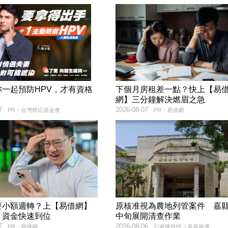
妳一起預防HPV，才有資格
下個月房租差一點？快上【易
！
網】三分鐘解決燃眉之急
7
2026-08-07
PR・台灣癌症基金會
PR・易借網
要小額週轉？上【易借網】
原核准視為農地列管案件 嘉縣
！資金快速到位
中旬展開清查作業
7
2026-08-06
PR・易借網
記者陳致愷／嘉義報導