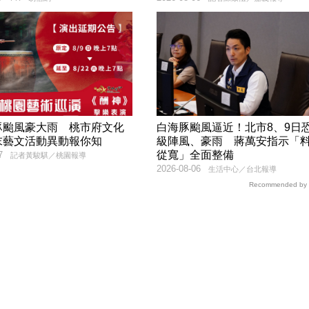
豚颱風豪大雨 桃市府文化
白海豚颱風逼近！北市8、9日
末藝文活動異動報你知
級陣風、豪雨 蔣萬安指示「
從寬」全面整備
7
記者黃駿騏／桃園報導
2026-08-06
生活中心／台北報導
Recommended by