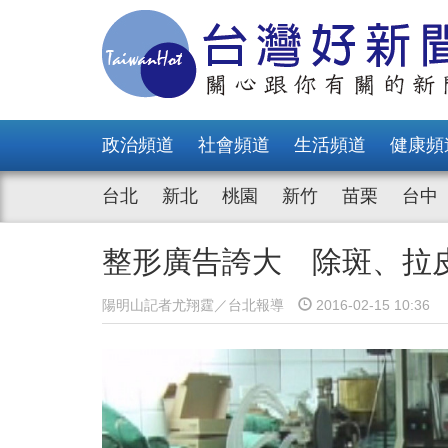
政治頻道
社會頻道
生活頻道
健康頻
台北
新北
桃園
新竹
苗栗
台中
整形廣告誇大 除斑、拉
陽明山記者尤翔霆／台北報導
2016-02-15 10:36