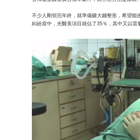
不少人剛領完年終，就準備砸大錢整形，希望能
糾紛當中，光醫美項目就佔了35％，其中又以雷