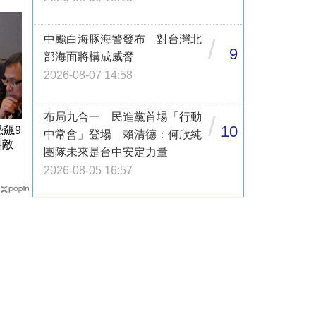
中颱白海豚海警發布 對台灣北
/
9
部海面將構成威脅
2026-08-07 14:58
布局九合一 民進黨首場「行動
/
10
恐飆9
中常會」登場 賴清德：何欣純
料敵
團隊未來是台中安定力量
2026-08-05 16:57