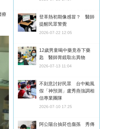
醫療
登革熱初期像感冒？ 醫師
提醒民眾警覺
2026-07-22 12:05
12歲男童喝中藥竟吞下藥
匙 醫師胃鏡取出異物
2026-07-13 11:04
不刻意討好民眾 台中颱風
假「神預測」盧秀燕強調相
信專業團隊
2026-07-10 17:25
阿公陽台抽菸也傷孫 秀傳