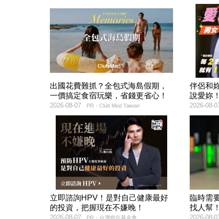
出國花費難抓？全包式海島假期，
伴侶和
一價搞定食宿玩樂，省錢更省心！
說愛妳
2026-08-07
2026-08-0
PR・Club Med Taiwan
立即諮詢HPV！是對自己健康最好
臨時需
的投資，把握現在不嫌晚！
找人幫
2026-08-07
2026-08-0
PR・台灣癌症基金會