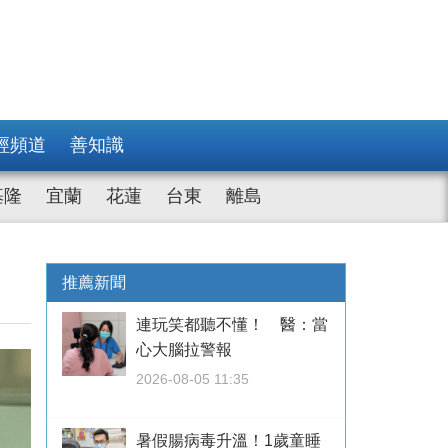
經頻道
善知識
基隆
宜蘭
花蓮
台東
離島
推薦新聞
連玩笑都聽不懂！ 醫：當
心大腦拉警報
2026-08-05 11:35
暑假腸病毒升溫！1歲童睡