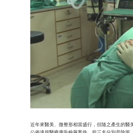
近年來醫美、微整形相當盛行，但隨之產生的醫
公佈違規醫療廣告檢舉案件，前三名分別是除斑