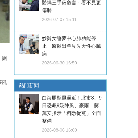
醫揭三手菸危害：看不見更
傷肺
2026-07-07 15:11
妙齡女睡夢中心肺功能停
止 醫揪出罕見先天性心臟
病
、團
2026-06-30 16:50
療風
熱門新聞
白海豚颱風逼近！北市8、9
日恐飆9級陣風、豪雨 蔣
萬安指示「料敵從寬」全面
整備
2026-08-06 16:00