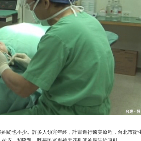
美糾紛也不少。許多人領完年終，計畫進行醫美療程，台北市衛
、拉皮，和隆乳，呼籲民眾別被天花亂墜的廣告給吸引。