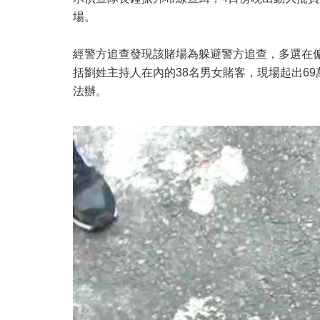
場。
經警方追查發現該賭場為躲避警方追查，多選在
括劉姓主持人在內的38名男女賭客，現場起出6
法辦。