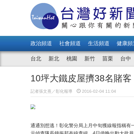
政治頻道
社會頻道
生活頻道
健康頻
台北
新北
桃園
新竹
苗栗
台中
10坪大鐵皮屋擠38名賭
記者張文熹／彰化報導
2016-02-04 11:04
通通別想逃！彰化警分局上月中旬獲線報指稱有
示偵查隊長鐘振邦布線查緝，4日傍晚出動大批