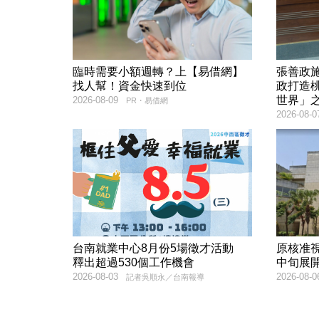
臨時需要小額週轉？上【易借網】
張善政
找人幫！資金快速到位
政打造
世界」
2026-08-09
PR・易借網
2026-08-0
台南就業中心8月份5場徵才活動
原核准
釋出超過530個工作機會
中旬展
2026-08-03
2026-08-0
記者吳順永／台南報導