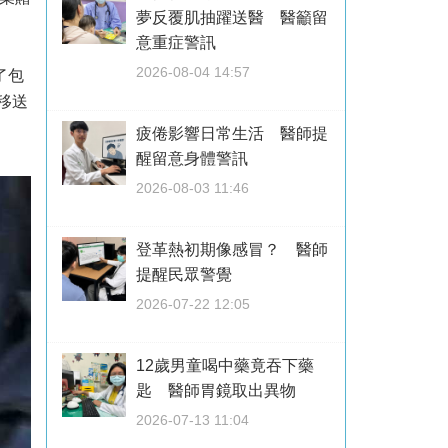
夢反覆肌抽躍送醫 醫籲留
意重症警訊
2026-08-04 14:57
了包
移送
疲倦影響日常生活 醫師提
醒留意身體警訊
2026-08-03 11:46
登革熱初期像感冒？ 醫師
提醒民眾警覺
2026-07-22 12:05
12歲男童喝中藥竟吞下藥
匙 醫師胃鏡取出異物
2026-07-13 11:04