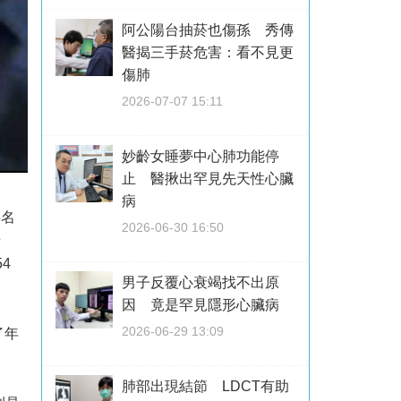
阿公陽台抽菸也傷孫 秀傳
醫揭三手菸危害：看不見更
傷肺
2026-07-07 15:11
妙齡女睡夢中心肺功能停
止 醫揪出罕見先天性心臟
病
5名
2026-06-30 16:50
賭
4
男子反覆心衰竭找不出原
因 竟是罕見隱形心臟病
2026-06-29 13:09
了年
肺部出現結節 LDCT有助