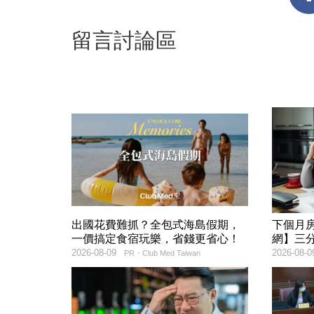
留言討論區
出國花費難抓？全包式海島假期，
下個月
一價搞定食宿玩樂，省錢更省心！
網】三
2026-08-09
2026-08-0
PR・Club Med Taiwan