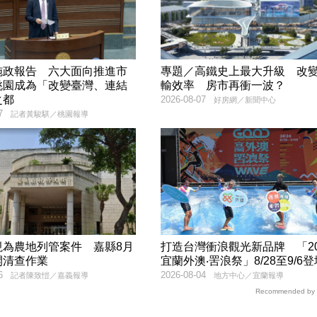
施政報告 六大面向推進市
專題／高鐵史上最大升級 改
桃園成為「改變臺灣、連結
輸效率 房市再衝一波？
之都
2026-08-07
好房網／新聞中心
7
記者黃駿騏／桃園報導
視為農地列管案件 嘉縣8月
打造台灣衝浪觀光新品牌 「20
開清查作業
宜蘭外澳‧罟浪祭」8/28至9/6登
6
2026-08-04
記者陳致愷／嘉義報導
地方中心／宜蘭報導
Recommended by