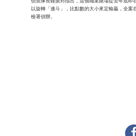
偵查隊長鐘振邦指出，這個職業賭場從去年底即
以旋轉「連斗」，比點數的大小來定輸贏，全案
檢署偵辦。