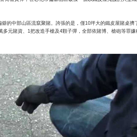
偏僻的中部山區流竄聚賭。誇張的是，僅10坪大的鐵皮屋賭桌擠
9萬多元賭資、1把改造手槍及4顆子彈，全部依賭博、槍砲等罪嫌