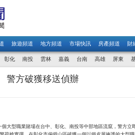
道
旅遊頻道
地方頻道
市場快訊
房產頻道
財
彰化
南投
雲林
嘉義
台南
高雄
屏東
客 警方破獲移送偵辦
一個大型職業賭場在台中、彰化、南投等中部地區流竄，警方立
員警荷槍實彈，在彰化市偏僻山區破獲一個以鐵皮屋掩護的大型職