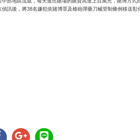
在中部地區流竄，每天進出賭場的賭資高達上百萬元，賭博方式
在偵訊後，將38名嫌犯依賭博罪及槍砲彈藥刀械管制條例移送彰