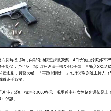
方見時機成熟，向彰化地院聲請搜索票，4日傍晚由鐘振邦率2
子制伏，從他身上起出1把改造手槍及4顆子彈，再衝入2樓聚
人試圖逃跑，員警大喊：「再跑就開槍！」包括賭場劉姓主持人（5
部乖乖束手就擒。
「連斗」5顆、抽頭金3000多元，現場近半的女性賭客還都是上
帶回偵訊。