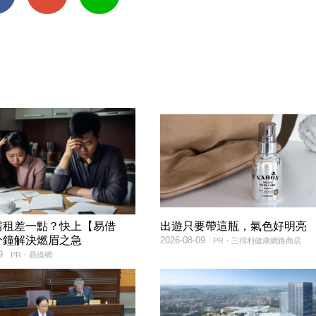
房租差一點？快上【易借
出遊只要帶這瓶，氣色好明亮
分鐘解決燃眉之急
2026-08-09
PR・三得利健康網路商店
9
PR・易借網