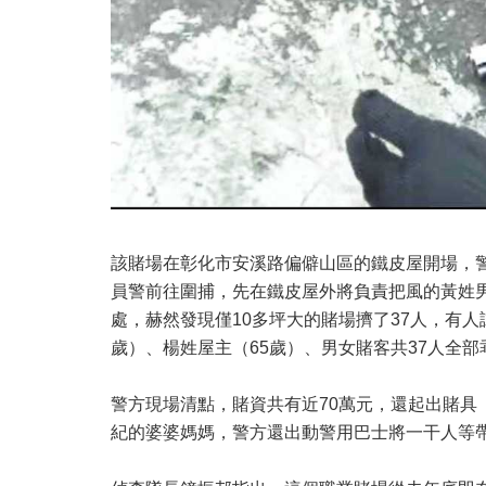
該賭場在彰化市安溪路偏僻山區的鐵皮屋開場，警
員警前往圍捕，先在鐵皮屋外將負責把風的黃姓男
處，赫然發現僅10多坪大的賭場擠了37人，有
歲）、楊姓屋主（65歲）、男女賭客共37人全
警方現場清點，賭資共有近70萬元，還起出賭具
紀的婆婆媽媽，警方還出動警用巴士將一干人等