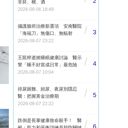
2
非菸、檳、酒
2026-08-06 18:49
攝護腺癌治療新選項 安南醫院
/
3
「海福刀」無傷口、無輻射
2026-08-07 23:22
王凱猝逝掀睡眠健康討論 醫示
/
4
警「睡不好當成日常」最危險
2026-08-07 10:04
排尿困難、頻尿、夜尿別隱忍
/
5
醫：把握黃金治療期
2026-08-07 22:22
跌倒是長輩健康致命殺手！ 醫
/
6
籲：肌力和平衡訓練是預防關鍵