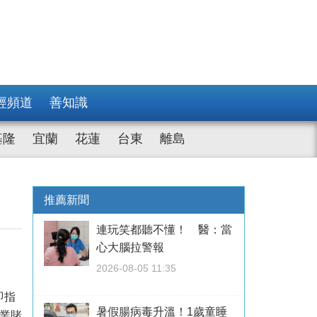
經頻道
善知識
基隆
宜蘭
花蓮
台東
離島
推薦新聞
連玩笑都聽不懂！ 醫：當
心大腦拉警報
2026-08-05 11:35
即指
暑假腸病毒升溫！1歲童睡
業賭