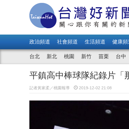
政治頻道
社會頻道
生活頻道
健康頻
台北
新北
桃園
新竹
苗栗
台中
平鎮高中棒球隊紀錄片「
記者黃家柔／桃園報導
2019-12-02 21:08