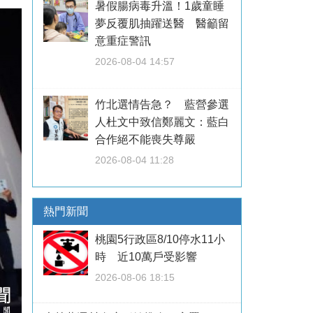
暑假腸病毒升溫！1歲童睡
夢反覆肌抽躍送醫 醫籲留
意重症警訊
2026-08-04 14:57
竹北選情告急？ 藍營參選
人杜文中致信鄭麗文：藍白
合作絕不能喪失尊嚴
2026-08-04 11:28
熱門新聞
桃園5行政區8/10停水11小
時 近10萬戶受影響
2026-08-06 18:15