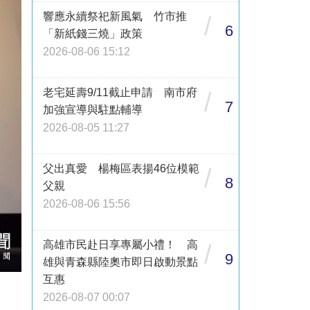
響應永續祭祀新風氣 竹市推
/
6
「新紙錢三燒」政策
2026-08-06 15:12
老宅延壽9/11截止申請 南市府
/
7
加強宣導與駐點輔導
2026-08-05 11:27
父出真愛 楊梅區表揚46位模範
/
8
父親
2026-08-06 15:56
高雄市民赴日享專屬小禮！ 高
/
9
雄與青森縣陸奧市即日啟動景點
互惠
2026-08-07 00:07