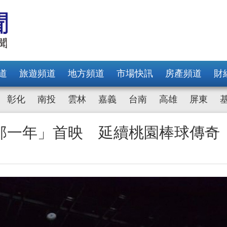
道
旅遊頻道
地方頻道
市場快訊
房產頻道
財
彰化
南投
雲林
嘉義
台南
高雄
屏東
那一年」首映 延續桃園棒球傳奇