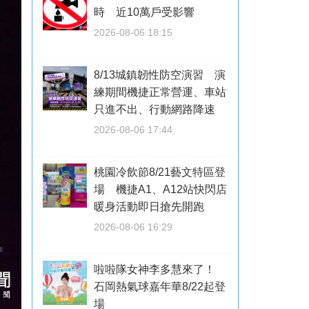
時 近10萬戶受影響
2026-08-06 18:15
8/13城鎮韌性防空演習 演
練期間機捷正常營運、車站
只進不出、行動網路降速
2026-08-06 17:44
桃園冷飲節8/21藝文特區登
場 機捷A1、A12站快閃店
暖身活動即日搶先開跑
2026-08-06 16:29
啦啦隊女神李多慧來了！
石岡熱氣球嘉年華8/22起登
場