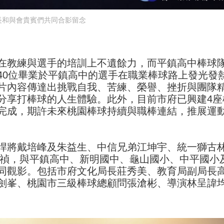
長和與會貴賓們共同合影留念
在教練與選手的培訓上不遺餘力，而平鎮高中棒球
40位畢業於平鎮高中的選手在職業棒球路上發光發
片內容傳達出挑戰自我、苦練、榮譽、挫折與團隊
分享打棒球的人生體驗。此外，目前市府已興建4座
完成，期許未來桃園棒球持續與職棒連結，推展運
悍將戴培峰及朱益生、中信兄弟江坤宇、統一獅古
李承禎，與平鎮高中、新明國中、龜山國小、中平國小
同觀影。包括市府文化局長莊秀美、教育局副局長
劍峯、桃園市三級棒球總顧問張滄彬、導演林呈諱