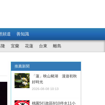
經頻道
善知識
基隆
宜蘭
花蓮
台東
離島
推薦新聞
「蓮」映山豬湖 漫遊初秋
好時光
2026-08-08 10:13
桃園5行政區8/10停水11小