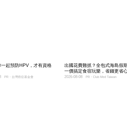
妳一起預防HPV，才有資格
出國花費難抓？全包式海島假
！
一價搞定食宿玩樂，省錢更省
8
2026-08-08
PR・台灣癌症基金會
PR・Club Med Taiwan