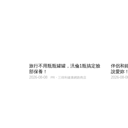
旅行不用瓶瓶罐罐，汎倫1瓶搞定臉
伴侶和
部保養！
說愛妳
2026-08-08
2026-08-0
PR・三得利健康網路商店