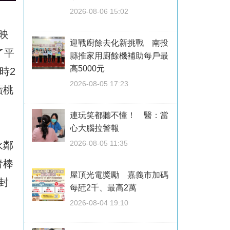
2026-08-06 15:02
映
迎戰廚餘去化新挑戰 南投
了平
縣推家用廚餘機補助每戶最
高5000元
時2
2026-08-05 17:23
續桃
連玩笑都聽不懂！ 醫：當
心大腦拉警報
2026-08-05 11:35
永鄰
青棒
屋頂光電獎勵 嘉義市加碼
封
每瓩2千、最高2萬
2026-08-04 19:10