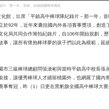
錄片「那一年」首映，延續桃園棒球傳奇
文化館，出席「平鎮高中棒球隊紀錄片－那一年」首
立於92年，近年來囊括國內外各項賽事獎項，創造
化局共同合作籌拍紀錄片，自106年開始規劃，歷
故事，讓所有懷抱棒球夢的孩子們以此為模範，延
園市三級棒球總顧問張滄彬與當時平鎮高中校長張
銜接，讓優秀棒球人才續留桃園外，也網羅了國內
賽事奪冠，昨（1）日更在黑豹旗全國高中棒球大賽
。