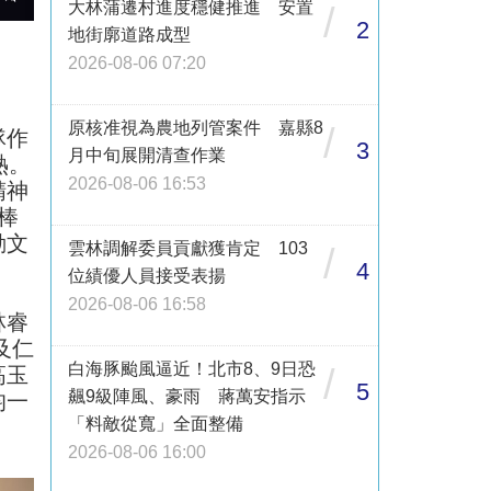
大林蒲遷村進度穩健推進 安置
/
2
地街廓道路成型
2026-08-06 07:20
原核准視為農地列管案件 嘉縣8
/
隊作
3
月中旬展開清查作業
熱。
2026-08-06 16:53
精神
棒
動文
雲林調解委員貢獻獲肯定 103
/
4
位績優人員接受表揚
2026-08-06 16:58
林睿
及仁
白海豚颱風逼近！北市8、9日恐
/
高玉
5
飆9級陣風、豪雨 蔣萬安指示
均一
「料敵從寬」全面整備
2026-08-06 16:00