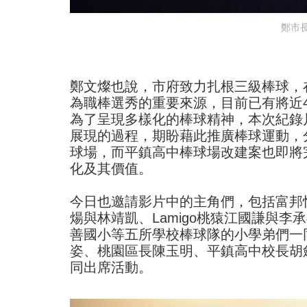
鄭市
鄭文燦也說，市府致力扎根三級棒球，
為職棒選秀的重要來源，目前已有將近
為了呈現多樣化的棒球精神，本次紀錄
展現的過程，期盼藉此推廣棒球運動，
球場，而平鎮高中棒球場改建案也即將
化及其價值。
今日也邀請影片中的主角們，包括富邦
煬與林靖凱、Lamigo桃猿江國謙與
善國小等五所學校棒球隊的小學弟們一
姿、桃園區長陳玉明、平鎮高中校長胡
同出席活動。