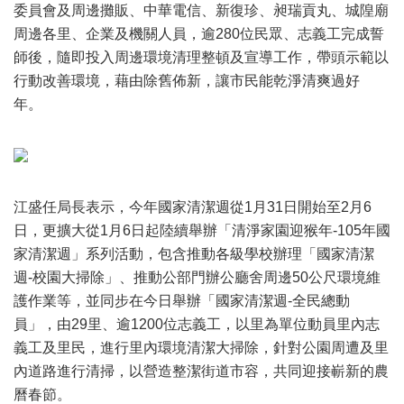
委員會及周邊攤販、中華電信、新復珍、昶瑞貢丸、城隍廟
周邊各里、企業及機關人員，逾280位民眾、志義工完成誓
師後，隨即投入周邊環境清理整頓及宣導工作，帶頭示範以
行動改善環境，藉由除舊佈新，讓市民能乾淨清爽過好
年。
江盛任局長表示，今年國家清潔週從1月31日開始至2月6
日，更擴大從1月6日起陸續舉辦「清淨家園迎猴年-105年國
家清潔週」系列活動，包含推動各級學校辦理「國家清潔
週-校園大掃除」、推動公部門辦公廳舍周邊50公尺環境維
護作業等，並同步在今日舉辦「國家清潔週-全民總動
員」，由29里、逾1200位志義工，以里為單位動員里內志
義工及里民，進行里內環境清潔大掃除，針對公園周遭及里
內道路進行清掃，以營造整潔街道市容，共同迎接嶄新的農
曆春節。