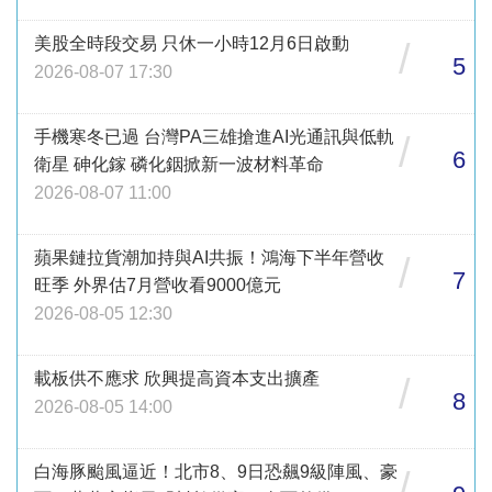
美股全時段交易 只休一小時12月6日啟動
/
5
2026-08-07 17:30
手機寒冬已過 台灣PA三雄搶進AI光通訊與低軌
/
6
衛星 砷化鎵 磷化銦掀新一波材料革命
2026-08-07 11:00
蘋果鏈拉貨潮加持與AI共振！鴻海下半年營收
/
7
旺季 外界估7月營收看9000億元
2026-08-05 12:30
載板供不應求 欣興提高資本支出擴產
/
8
2026-08-05 14:00
白海豚颱風逼近！北市8、9日恐飆9級陣風、豪
/