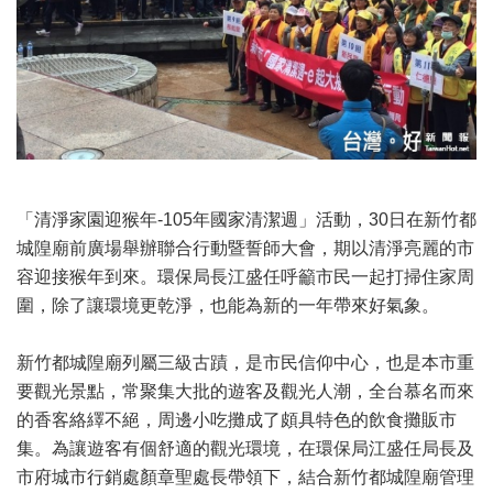
「清淨家園迎猴年-105年國家清潔週」活動，30日在新竹都
城隍廟前廣場舉辦聯合行動暨誓師大會，期以清淨亮麗的市
容迎接猴年到來。環保局長江盛任呼籲市民一起打掃住家周
圍，除了讓環境更乾淨，也能為新的一年帶來好氣象。
新竹都城隍廟列屬三級古蹟，是市民信仰中心，也是本市重
要觀光景點，常聚集大批的遊客及觀光人潮，全台慕名而來
的香客絡繹不絕，周邊小吃攤成了頗具特色的飲食攤販市
集。為讓遊客有個舒適的觀光環境，在環保局江盛任局長及
市府城市行銷處顏章聖處長帶領下，結合新竹都城隍廟管理