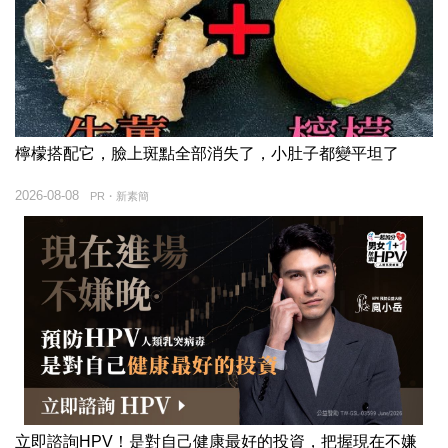
檸檬搭配它，臉上斑點全部消失了，小肚子都變平坦了
2026-08-08
PR・新素簡
立即諮詢HPV！是對自己健康最好的投資，把握現在不嫌