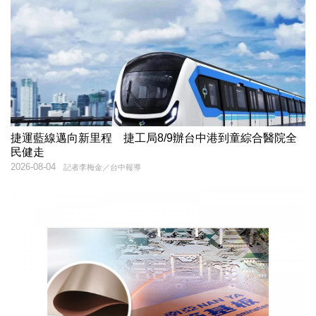
捷運藍線邁向新里程 捷工局8/9辦台中港到童綜合醫院全
民健走
2026-08-04
記者李梅金／台中報導