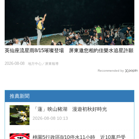
英仙座流星雨8/15璀璨登場 屏東邀您相約佳樂水追星許願
2026-08-08
地方中心／屏東報導
Recommended by
推薦新聞
「蓮」映山豬湖 漫遊初秋好時光
2026-08-08 10:13
桃園5行政區8/10停水11小時 近10萬戶受