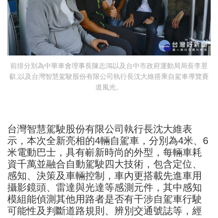
前排分別為中華車會理事長陳志鴻以及台中市政府運動局局長李昱
叡,以及台灣智慧駕駛股份有限公司執行長沈大維搭乘自駕車導覽賽
道風光。
台灣智慧駕駛股份有限公司執行長沈大維表
示，本次全新亮相的4輛自駕車，分別為4米、6
米電動巴士，具有嶄新時尚的外型，每輛車耗
資千萬並融合自動駕駛四大技術，包含定位、
感知、決策及車輛控制，車內更搭載先進車用
攝影鏡頭、雷達與光達等感測元件，其中感知
模組能偵測其他用路者是否有干涉自駕車行駛
可能性及判斷道路規則、辨別交通號誌等，經