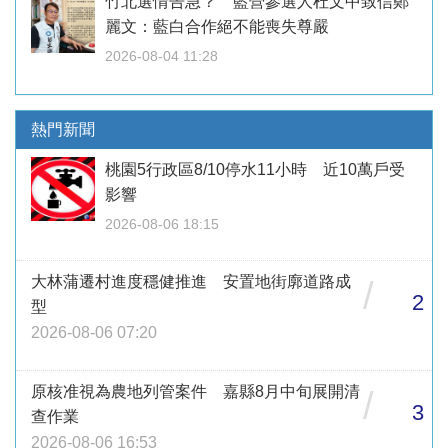
竹北選情告急？ 藍營參選人杜文中致信鄭
麗文：藍白合作絕不能喪失尊嚴
2026-08-04 11:28
熱門新聞
桃園5行政區8/10停水11小時 近10萬戶受
影響
2026-08-06 18:15
大林蒲遷村進度穩健推進 安置地街廓道路成
/
2
型
2026-08-06 07:20
原核准視為農地列管案件 嘉縣8月中旬展開清
/
3
查作業
2026-08-06 16:53