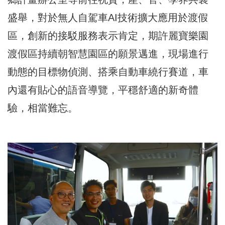
盛舉，對於無人自駕車AI技術擴大應用於渡假
區，創新的接駁服務表示肯定，期許麗寶樂園
渡假區持續朝智慧園區的願景邁進，現場進行
動態的目標物偵測、搭乘自動車繞行賽道，車
內還有貼心的語音導覽，平穩舒適的新奇體
驗，相當難忘。