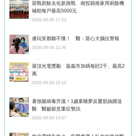
迎戰廚餘去化新挑戰 南投縣推家用廚餘機
補助每戶最高5000元
2026-08-05 17:23
連玩笑都聽不懂！ 醫：當心大腦拉警報
2026-08-05 11:35
屋頂光電獎勵 嘉義市加碼每瓩2千、最高2
萬
2026-08-04 19:10
暑假腸病毒升溫！1歲童睡夢反覆肌抽躍送
醫 醫籲留意重症警訊
2026-08-04 14:57