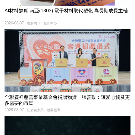
AI材料缺貨 南亞(1303) 電子材料取代塑化 為長期成長主軸
2026-08-07
理財周刊／新聞中心
全聯慶祥慈善事業基金會捐贈物資 張善政：讓愛心觸及更
多需要的市民
2026-08-07
記者黃家柔／桃園報導