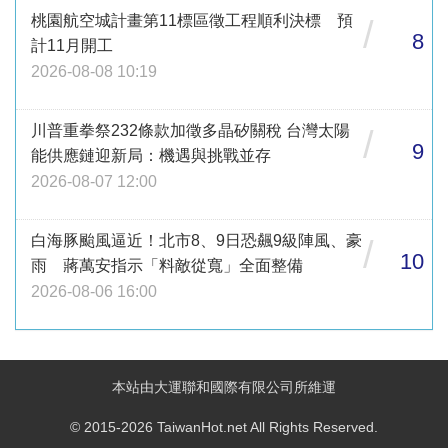
桃園航空城計畫第11標區徵工程順利決標 預
/
8
計11月開工
2026-08-08 10:19
川普重拳祭232條款加徵多晶矽關稅 台灣太陽
/
9
能供應鏈迎新局：機遇與挑戰並存
2026-08-07 12:00
白海豚颱風逼近！北市8、9日恐飆9級陣風、豪
/
10
雨 蔣萬安指示「料敵從寬」全面整備
2026-08-06 16:00
本站由大運聯和國際有限公司所維運
© 2015-2026 TaiwanHot.net All Rights Reserved.