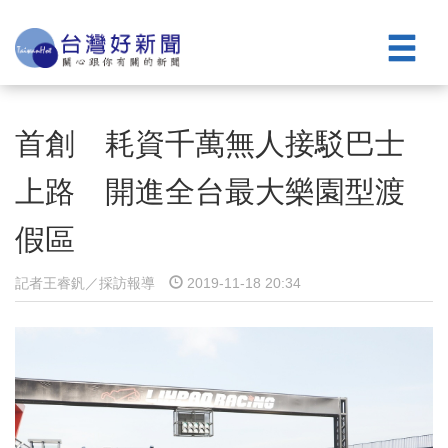
首創 耗資千萬無人接駁巴士
上路 開進全台最大樂園型渡
假區
記者王睿釩／採訪報導
2019-11-18 20:34