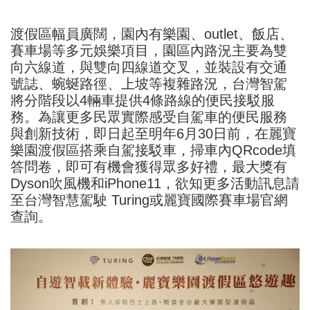
渡假區幅員廣闊，園內有樂園、outlet、飯店、
賽車場等多元娛樂項目，園區內路況主要為雙
向六線道，與雙向四線道交叉，並裝設有交通
號誌、蜿蜒路徑、上坡等複雜路況，台灣智駕
將分階段以4輛車提供4條路線的便民接駁服
務。為讓更多民眾實際感受自駕車的便民服務
與創新技術，即日起至明年6月30日前，在麗寶
樂園渡假區搭乘自駕接駁車，掃車內QRcode填
答問卷，即可有機會獲得眾多好禮，最大獎有
Dyson吹風機和iPhone11，欲知更多活動訊息請
至台灣智慧駕駛 Turing或麗寶國際賽車場官網
查詢。