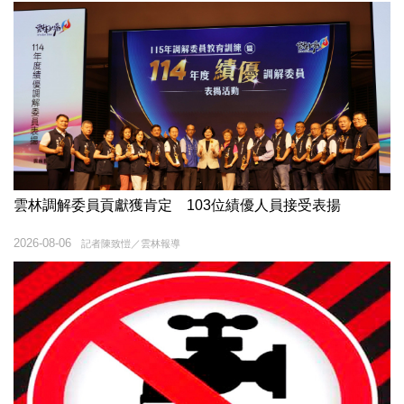
雲林調解委員貢獻獲肯定 103位績優人員接受表揚
2026-08-06
記者陳致愷／雲林報導