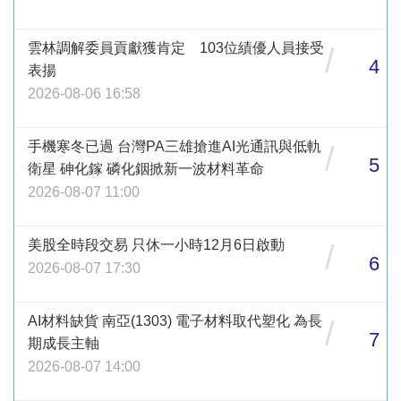
雲林調解委員貢獻獲肯定 103位績優人員接受
/
4
表揚
2026-08-06 16:58
手機寒冬已過 台灣PA三雄搶進AI光通訊與低軌
/
5
衛星 砷化鎵 磷化銦掀新一波材料革命
2026-08-07 11:00
美股全時段交易 只休一小時12月6日啟動
/
6
2026-08-07 17:30
AI材料缺貨 南亞(1303) 電子材料取代塑化 為長
/
7
期成長主軸
2026-08-07 14:00