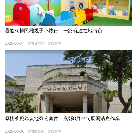
暑假來趟民雄親子小旅行 一路玩進在地特色
2026-08-07
記者林詩涵／嘉義報導
原核准視為農地列管案件 嘉縣8月中旬展開清查作業
2026-08-06
記者陳致愷／嘉義報導