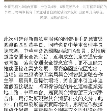
全新亮相的4輛自駕車，分別為4米、6米電動巴士，具有嶄新時尚的
外型，每輛車耗資千萬並融合自動駕駛四大技術,自駕車具備環保、
節能、減碳的特性。
此次引進創新自駕車服務的關鍵推手是麗寶樂
園渡假區副董事長、同時也是中華車會理事長
陳志鴻，中華車會為國際組織FIA會員，以推廣
道路交通安全為宗旨，近期成立兒童交通安全
教育館，落實交通安全觀念宣導，更不遺餘力
推廣運輸產業的發展。麗寶樂園渡假區指出，
這項計畫由經濟部工業局與台灣智慧駕駛合作
主導，麗寶則是提供場域，將自駕車引進串連
渡假區接駁點，將環保節能的綠色運輸產業落
地上路，中華車會、麗寶與台灣智駕三方攜手
合作，用行動展現對於台灣新科技的支持，此
外，自駕車發展需要實際場域，累積運作數據
與優化過程，麗寶提供全園區安全與舒適的環