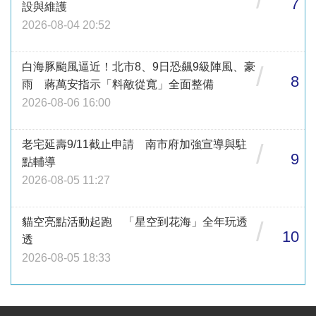
7
設與維護
2026-08-04 20:52
白海豚颱風逼近！北市8、9日恐飆9級陣風、豪
/
8
雨 蔣萬安指示「料敵從寬」全面整備
2026-08-06 16:00
老宅延壽9/11截止申請 南市府加強宣導與駐
/
9
點輔導
2026-08-05 11:27
貓空亮點活動起跑 「星空到花海」全年玩透
/
10
透
2026-08-05 18:33