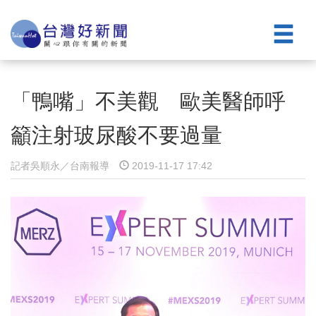
「鴨嘴」不美觀 歐美醫師呼
籲注射玻尿酸不要過量
記者吳順永／台南報導
2019-11-17 17:42