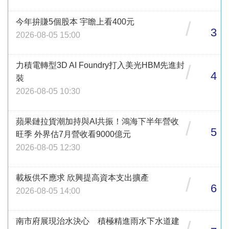
今年拚賺5個股本 宇瞻上看400元
/
3
2026-08-05 15:00
力積電轉型3D AI Foundry打入美光HBM先進封
/
4
裝
2026-08-05 10:30
蘋果鏈拉貨潮加持與AI共振！鴻海下半年營收
/
5
旺季 外界估7月營收看9000億元
2026-08-05 12:30
載板供不應求 欣興提高資本支出擴產
/
6
2026-08-05 14:00
南市府展現治水決心 積極精進雨水下水道建
/