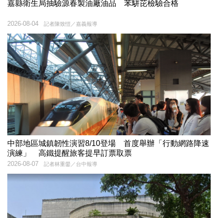
嘉縣衛生局抽驗源春製油廠油品 苯駢芘檢驗合格
2026-08-04
記者陳致愷／嘉義報導
中部地區城鎮韌性演習8/10登場 首度舉辦「行動網路降速
演練」 高鐵提醒旅客提早訂票取票
2026-08-07
記者林重鎣／台中報導