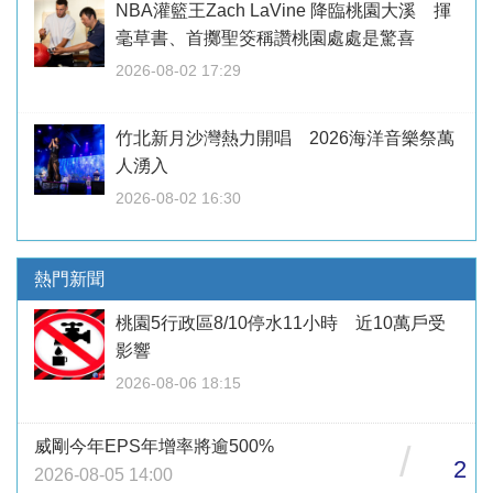
NBA灌籃王Zach LaVine 降臨桃園大溪 揮
毫草書、首擲聖筊稱讚桃園處處是驚喜
2026-08-02 17:29
竹北新月沙灣熱力開唱 2026海洋音樂祭萬
人湧入
2026-08-02 16:30
熱門新聞
桃園5行政區8/10停水11小時 近10萬戶受
影響
2026-08-06 18:15
威剛今年EPS年增率將逾500%
/
2
2026-08-05 14:00