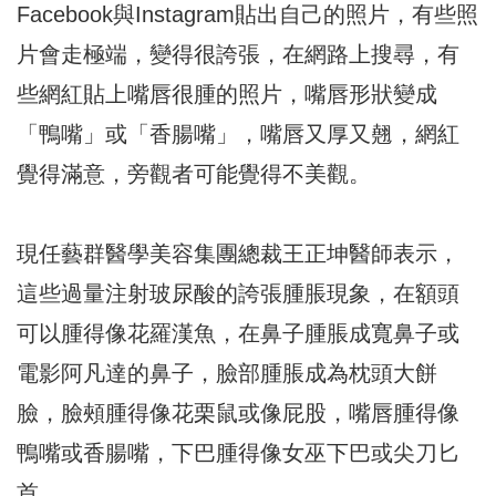
Facebook與Instagram貼出自己的照片，有些照
片會走極端，變得很誇張，在網路上搜尋，有
些網紅貼上嘴唇很腫的照片，嘴唇形狀變成
「鴨嘴」或「香腸嘴」，嘴唇又厚又翹，網紅
覺得滿意，旁觀者可能覺得不美觀。
現任藝群醫學美容集團總裁王正坤醫師表示，
這些過量注射玻尿酸的誇張腫脹現象，在額頭
可以腫得像花羅漢魚，在鼻子腫脹成寬鼻子或
電影阿凡達的鼻子，臉部腫脹成為枕頭大餅
臉，臉頰腫得像花栗鼠或像屁股，嘴唇腫得像
鴨嘴或香腸嘴，下巴腫得像女巫下巴或尖刀匕
首。