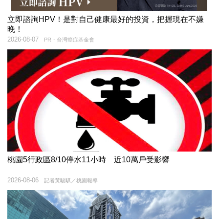
立即諮詢HPV！是對自己健康最好的投資，把握現在不嫌
晚！
2026-08-07
PR・台灣癌症基金會
桃園5行政區8/10停水11小時 近10萬戶受影響
2026-08-06
記者黃駿騏／桃園報導