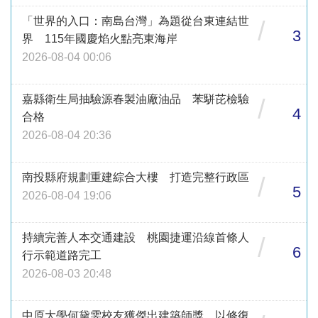
「世界的入口：南島台灣」為題從台東連結世
/
3
界 115年國慶焰火點亮東海岸
2026-08-04 00:06
嘉縣衛生局抽驗源春製油廠油品 苯駢芘檢驗
/
4
合格
2026-08-04 20:36
南投縣府規劃重建綜合大樓 打造完整行政區
/
5
2026-08-04 19:06
持續完善人本交通建設 桃園捷運沿線首條人
/
6
行示範道路完工
2026-08-03 20:48
中原大學何黛雯校友獲傑出建築師獎 以修復