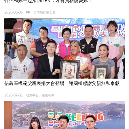
伴侶和妳一起預防HPV，才有資格說愛妳！
2026-08-06
PR・台灣癌症基金會
信義區模範父親表揚大會登場 謝國樑感謝父親無私奉獻
2026-07-31
地方中心／基隆報導