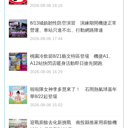
2026-08-06 18:15
8/13城鎮韌性防空演習 演練期間機捷正常
營運、車站只進不出、行動網路降速
2026-08-06 17:44
桃園冷飲節8/21藝文特區登場 機捷A1、
A12站快閃店暖身活動即日搶先開跑
2026-08-06 16:29
啦啦隊女神李多慧來了！ 石岡熱氣球嘉年
華8/22起登場
2026-08-06 15:02
迎戰廚餘去化新挑戰 南投縣推家用廚餘機