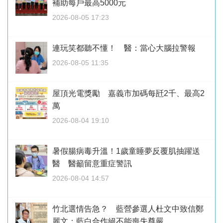
補助每戶最高5000元
2026-08-05 17:23
連玩笑都聽不懂！ 醫：當心大腦拉警報
2026-08-05 11:35
屋頂光電獎勵 嘉義市加碼每瓩2千、最高2
萬
2026-08-04 19:10
暑假腸病毒升溫！1歲童睡夢反覆肌抽躍送
醫 醫籲留意重症警訊
2026-08-04 14:57
竹北選情告急？ 藍營參選人杜文中致信鄭
麗文：藍白合作絕不能喪失尊嚴