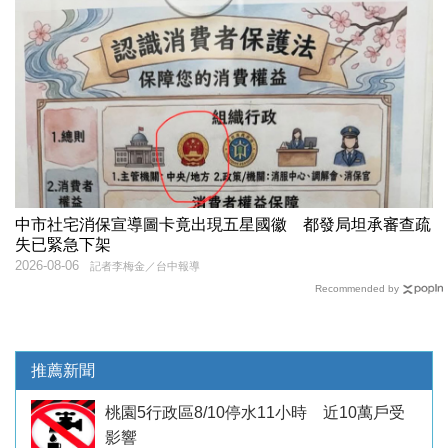
中市社宅消保宣導圖卡竟出現五星國徽 都發局坦承審查疏
失已緊急下架
2026-08-06
記者李梅金／台中報導
Recommended by
推薦新聞
桃園5行政區8/10停水11小時 近10萬戶受
影響