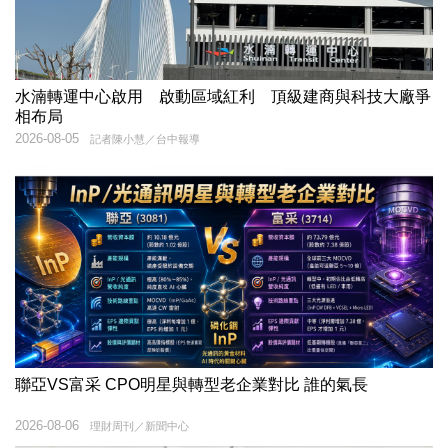
水湳轉運中心啟用 啟動區域紅利 頂級建商與科技大廠爭
相布局
2026-08-05
記者陳小慧／台中報導
聯亞VS富采 CPO明星與轉型老企業對比 誰的氣長
2026-08-06
理財周刊／新聞中心