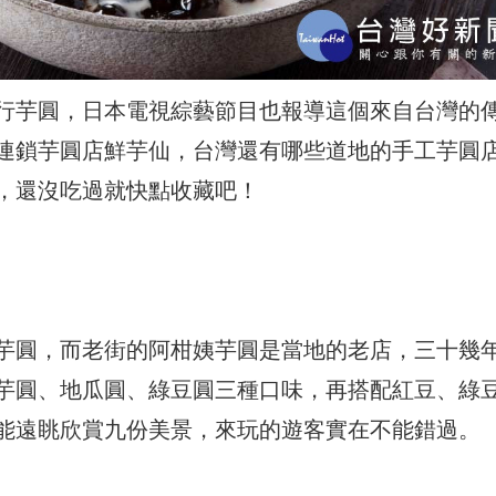
行芋圓，日本電視綜藝節目也報導這個來自台灣的
連鎖芋圓店鮮芋仙，台灣還有哪些道地的手工芋圓
，還沒吃過就快點收藏吧！
芋圓，而老街的阿柑姨芋圓是當地的老店，三十幾
芋圓、地瓜圓、綠豆圓三種口味，再搭配紅豆、綠
能遠眺欣賞九份美景，來玩的遊客實在不能錯過。