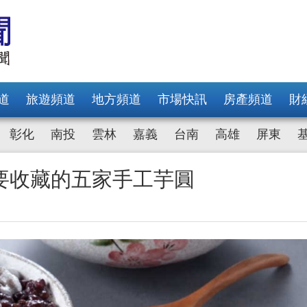
道
旅遊頻道
地方頻道
市場快訊
房產頻道
財
彰化
南投
雲林
嘉義
台南
高雄
屏東
要收藏的五家手工芋圓