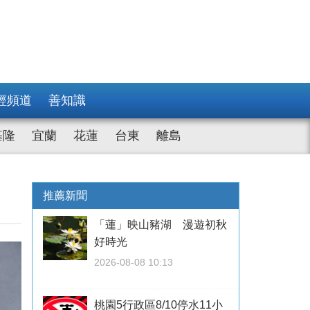
經頻道
善知識
基隆
宜蘭
花蓮
台東
離島
推薦新聞
「蓮」映山豬湖 漫遊初秋
好時光
2026-08-08 10:13
桃園5行政區8/10停水11小