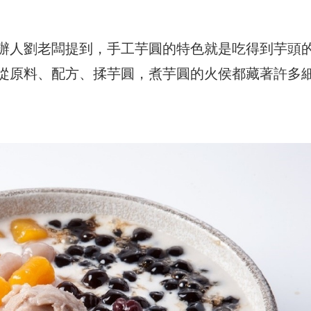
辦人劉老闆提到，手工芋圓的特色就是吃得到芋頭
從原料、配方、揉芋圓，煮芋圓的火侯都藏著許多