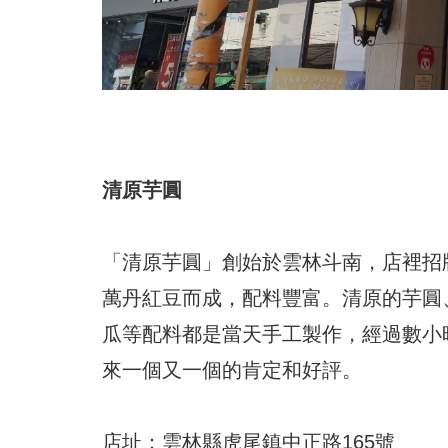
清原芋圓
「清原芋圓」創始於雲林斗南，店裡招
萬丹紅豆而成，配料豐富。清原的芋圓
瓜等配料都是當天手工製作，經過數小
來一個又一個的肯定和好評。
店址：雲林縣虎尾鎮中正路165號