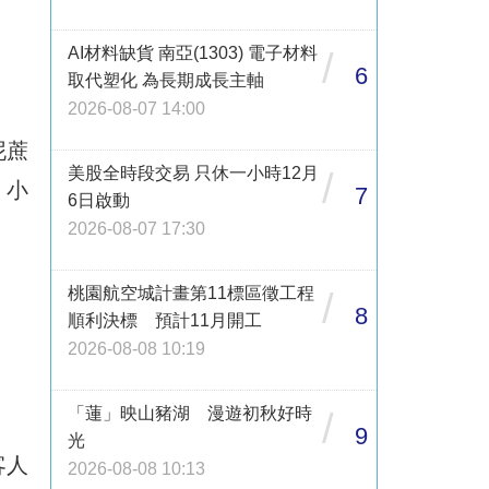
AI材料缺貨 南亞(1303) 電子材料
/
6
取代塑化 為長期成長主軸
2026-08-07 14:00
泥蔗
美股全時段交易 只休一小時12月
/
、小
7
6日啟動
2026-08-07 17:30
桃園航空城計畫第11標區徵工程
/
8
順利決標 預計11月開工
2026-08-08 10:19
「蓮」映山豬湖 漫遊初秋好時
/
9
光
客人
2026-08-08 10:13