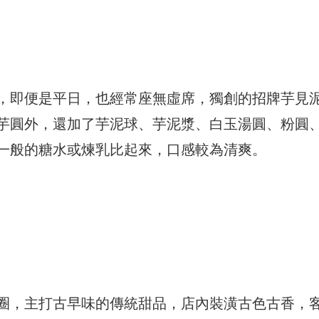
，即便是平日，也經常座無虛席，獨創的招牌芋見
芋圓外，還加了芋泥球、芋泥漿、白玉湯圓、粉圓
一般的糖水或煉乳比起來，口感較為清爽。
圈，主打古早味的傳統甜品，店內裝潢古色古香，