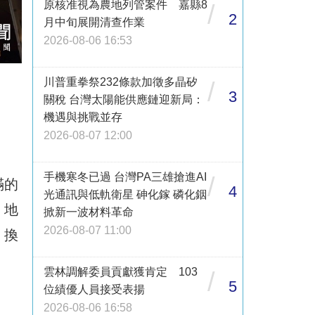
原核准視為農地列管案件 嘉縣8
/
2
月中旬展開清查作業
2026-08-06 16:53
川普重拳祭232條款加徵多晶矽
/
3
關稅 台灣太陽能供應鏈迎新局：
機遇與挑戰並存
2026-08-07 12:00
手機寒冬已過 台灣PA三雄搶進AI
/
滿的
4
光通訊與低軌衛星 砷化鎵 磷化銦
、地
掀新一波材料革命
2026-08-07 11:00
，換
雲林調解委員貢獻獲肯定 103
/
5
位績優人員接受表揚
2026-08-06 16:58