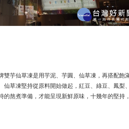
牌雙芋仙草凍是用芋泥、芋圓、仙草凍，再搭配飽
、仙草凍堅持從原料開始做起，紅豆、綠豆、鳳梨
時的熬煮準備，才能呈現新鮮原味，十幾年的堅持