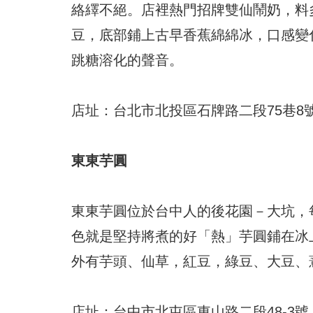
絡繹不絕。店裡熱門招牌雙仙鬧奶，料
豆，底部鋪上古早香蕉綿綿冰，口感變
跳糖溶化的聲音。
店址：台北市北投區石牌路二段75巷8
東東芋圓
東東芋圓位於台中人的後花園－大坑，
色就是堅持將煮的好「熱」芋圓鋪在冰
外有芋頭、仙草，紅豆，綠豆、大豆、
店址：台中市北屯區東山路二段48-3號