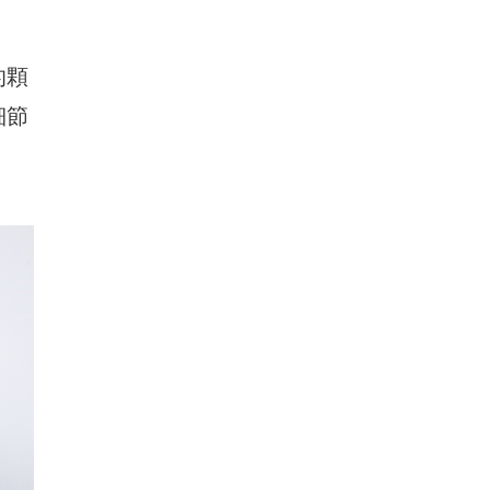
的顆
細節