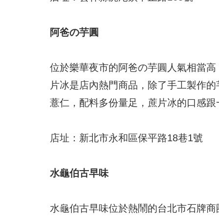
阿爸の芋圓
位於樂華夜市的阿爸の芋圓人氣相當高
片冰是店內熱門商品，除了手工製作的
薏仁，配料多份量足，蔗片冰的口感跟
店址：新北市永和區保平路18巷1號
水龜伯古早味
水龜伯古早味位於熱鬧的台北市石牌商