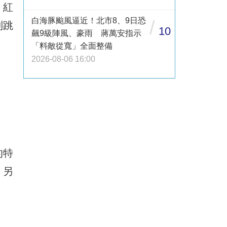
、紅
白海豚颱風逼近！北市8、9日恐
/
到跳
10
飆9級陣風、豪雨 蔣萬安指示
「料敵從寬」全面整備
2026-08-06 16:00
的特
，另
。