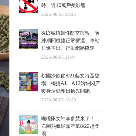
時 近10萬戶受影響
2026-08-06 18:15
8/13城鎮韌性防空演習 演
練期間機捷正常營運、車站
只進不出、行動網路降速
2026-08-06 17:44
桃園冷飲節8/21藝文特區登
場 機捷A1、A12站快閃店
暖身活動即日搶先開跑
2026-08-06 16:29
啦啦隊女神李多慧來了！
石岡熱氣球嘉年華8/22起登
場