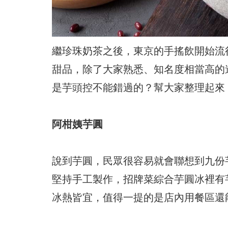
繼珍珠奶茶之後，東京的手搖飲開始流
甜品，除了大家熟悉、知名度相當高的
是芋頭控不能錯過的？幫大家整理起來
阿柑姨芋圓
說到芋圓，民眾很容易就會聯想到九份
堅持手工製作，招牌菜綜合芋圓冰裡有
冰熱皆宜，值得一提的是店內用餐區還