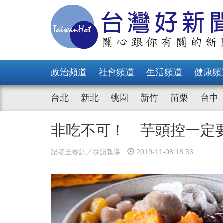
政治頻道
社會頻道
生活頻道
健康頻
台北
新北
桃園
新竹
苗栗
台中
非吃不可！ 芋頭控一定
記者王睿釩／採訪報導
2019-11-08 18:33