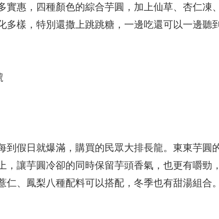
多實惠，四種顏色的綜合芋圓，加上仙草、杏仁凍
化多樣，特別還撒上跳跳糖，一邊吃還可以一邊聽
號
每到假日就爆滿，購買的民眾大排長龍。東東芋圓
上，讓芋圓冷卻的同時保留芋頭香氣，也更有嚼勁
薏仁、鳳梨八種配料可以搭配，冬季也有甜湯組合