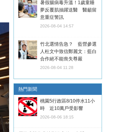
暑假腸病毒升溫！1歲童睡
夢反覆肌抽躍送醫 醫籲留
意重症警訊
2026-08-04 14:57
竹北選情告急？ 藍營參選
人杜文中致信鄭麗文：藍白
合作絕不能喪失尊嚴
2026-08-04 11:28
熱門新聞
桃園5行政區8/10停水11小
時 近10萬戶受影響
2026-08-06 18:15