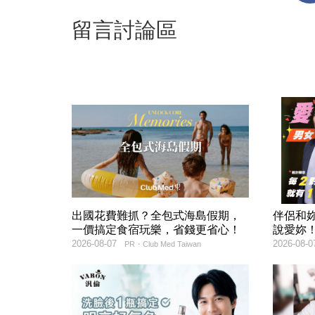
留言討論區
出國花費難抓？全包式海島假期，
伴侶和
一價搞定食宿玩樂，省錢更省心！
說愛妳
2026-08-07
2026-08-0
PR・Club Med Taiwan