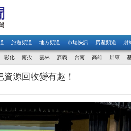
道
旅遊頻道
地方頻道
市場快訊
房產頻道
財
彰化
南投
雲林
嘉義
台南
高雄
屏東
把資源回收變有趣！