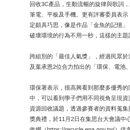
回收3C產品，生動流暢的旋律與歌詞
筆電、平板及手機。更有評審委員表示
定頗具巧思，像是作品「金魚的記憶」
破壞環境的行為不用一秒，這樣的主題
跨組別的「最佳人氣獎」，經過民眾於
及葉承恩2位合力拍出的「環保、電池、
環保署表示，很高興看到那麼多優秀的
中，可以看到學子們用不同視角呈現資
資源回收議題，透過參賽者的資料蒐集
獎典禮，於11月2日在集思台大會議
收網（https://recycle.epa.