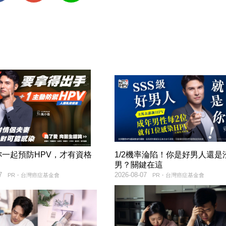
妳一起預防HPV，才有資格
1/2機率淪陷！你是好男人還是
！
男？關鍵在這
7
2026-08-07
PR・台灣癌症基金會
PR・台灣癌症基金會