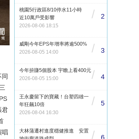
桃園5行政區8/10停水11小時
/
2
近10萬戶受影響
2026-08-06 18:15
威剛今年EPS年增率將逾500%
/
3
2026-08-05 14:00
今年拚賺5個股本 宇瞻上看400元
/
4
不同
2026-08-05 15:00
三
王永慶留下的寶藏！台塑四雄一
/
PS
5
年狂飆10倍
張君
2026-08-04 16:30
首
大林蒲遷村進度穩健推進 安置
/
演唱
6
地街廓道路成型