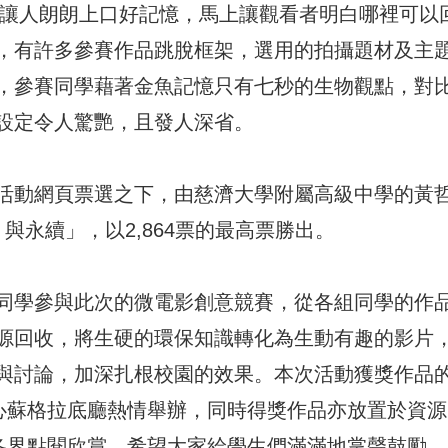
，讓人朗朗上口好記憶，馬上讓觀看者明白哪裡可以
，有許多參賽作品跳脫框架，選用的拍攝題材及主
，參賽同學藉著金魚記憶只有七秒的生物觀點，對
設定令人驚艷，且發人深省。
活動網頁票選之下，由慈濟大學附屬高級中學的黃
與永續」，以2,864票的最高票勝出。
同學參與此次的微電影創意競賽，從各組同學的作
源回收，將生硬的環保知識轉化為生動有趣的影片
與討論，加深扎根校園的效果。本次活動獲獎作品
中心蘇格拉底廳熱情舉辦，同時得獎作品亦放置於資源
gov.tw/）供各界點閱欣賞，希望大家給學生們滿滿地掌聲鼓勵