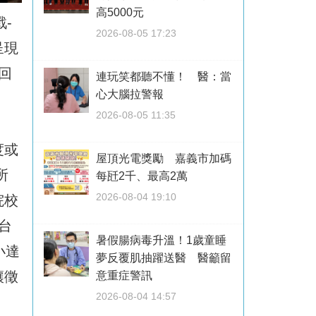
高5000元
-
2026-08-05 17:23
呈現
回
連玩笑都聽不懂！ 醫：當
心大腦拉警報
2026-08-05 11:35
度或
屋頂光電獎勵 嘉義市加碼
所
每瓩2千、最高2萬
2026-08-04 19:10
院校
台
暑假腸病毒升溫！1歲童睡
小達
夢反覆肌抽躍送醫 醫籲留
讓徵
意重症警訊
2026-08-04 14:57