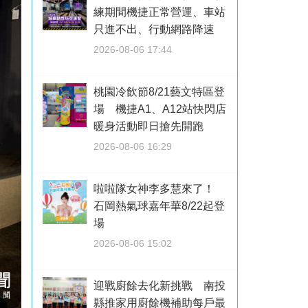
練期間機捷正常營運、車站
只進不出、行動網路降速
2026-08-06 17:44
桃園冷飲節8/21藝文特區登
場 機捷A1、A12站快閃店
暖身活動即日搶先開跑
2026-08-06 16:29
啦啦隊女神李多慧來了！
石岡熱氣球嘉年華8/22起登
場
2026-08-06 15:02
迎戰廚餘去化新挑戰 南投
縣推家用廚餘機補助每戶最