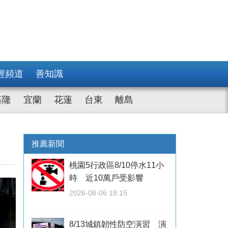
經頻道
善知識
基隆
宜蘭
花蓮
台東
離島
推薦新聞
桃園5行政區8/10停水11小
時 近10萬戶受影響
2026-08-06 18:15
8/13城鎮韌性防空演習 演