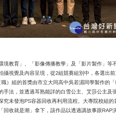
環境教育」、「影像傳播教學」及「影片製作」等
拍攝視覺及內容呈現，從2組競賽組別中，各選出前
（職）組的首獎由市立大同高中吳若湄同學製作的「
的手法，並透過耳熟能詳的白雪公主、艾莎公主及
探究未發泡PS容器回收再利用流程。大專院校組的
「回收就是潮」拿下，該作品以透過講故事跟RAP