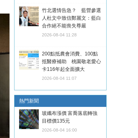
竹北選情告急？ 藍營參選
人杜文中致信鄭麗文：藍白
合作絕不能喪失尊嚴
2026-08-04 11:28
200點抵農會消費、100點
抵醫療補助 桃園敬老愛心
卡116年起全面擴大
2026-08-04 11:07
熱門新聞
玻纖布漲價 富喬落底轉強
目標價135元
2026-08-04 16:00