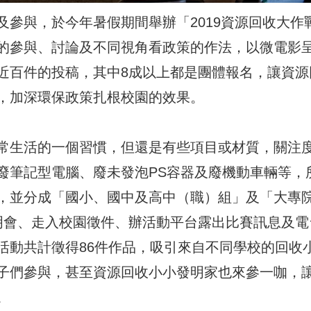
參與，於今年暑假期間舉辦「2019資源回收大作戰
的參與、討論及不同視角看政策的作法，以微電影
近百件的投稿，其中8成以上都是團體報名，讓資源
，加深環保政策扎根校園的效果。
常生活的一個習慣，但還是有些項目或材質，關注
廢筆記型電腦、廢未發泡PS容器及廢機動車輛等，
，並分成「國小、國中及高中（職）組」及「大專
明會、走入校園徵件、辦活動平台露出比賽訊息及電
活動共計徵得86件作品，吸引來自不同學校的回收
子們參與，甚至資源回收小小發明家也來參一咖，
。