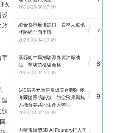
回收
2026-08-06 07:20
題設
縫合都市最後缺口 員林大道環
比於
/
7
狀路網全面串聯
2026-08-04 20:49
哲宇
嘉縣衛生局抽驗源春製油廠油
/
8
品 苯駢芘檢驗合格
2026-08-04 20:36
品
140億美元軍售引爆美台聯防 麥
/
9
考爾拋重磅訊號！防空飛彈與無
，讓
人機台美共同生產大轉型
的頒
2026-08-04 16:30
回
力積電轉型3D AI Foundry打入美
，並