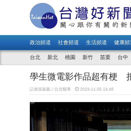
政治頻道
社會頻道
生活頻道
健康頻
台北
新北
桃園
新竹
苗栗
台中
學生微電影作品超有梗 
記者張家豪／台北報導
2019-11-05 14:48