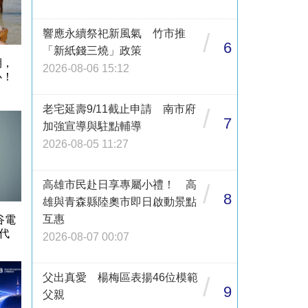
響應永續祭祀新風氣 竹市推
/
6
「新紙錢三燒」政策
期，
2026-08-06 15:12
心！
老宅延壽9/11截止申請 南市府
/
7
加強宣導與駐點輔導
2026-08-05 11:27
高雄市民赴日享專屬小禮！ 高
/
8
雄與青森縣陸奧市即日啟動景點
互惠
谷電
代
2026-08-07 00:07
父出真愛 楊梅區表揚46位模範
/
9
父親