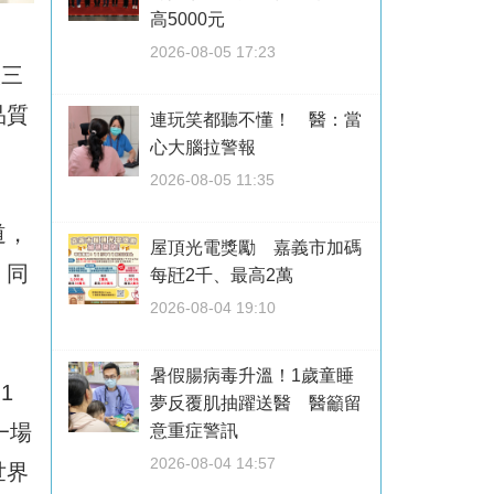
高5000元
2026-08-05 17:23
人三
品質
連玩笑都聽不懂！ 醫：當
心大腦拉警報
2026-08-05 11:35
道，
屋頂光電獎勵 嘉義市加碼
，同
每瓩2千、最高2萬
2026-08-04 19:10
暑假腸病毒升溫！1歲童睡
1
夢反覆肌抽躍送醫 醫籲留
一場
意重症警訊
2026-08-04 14:57
世界