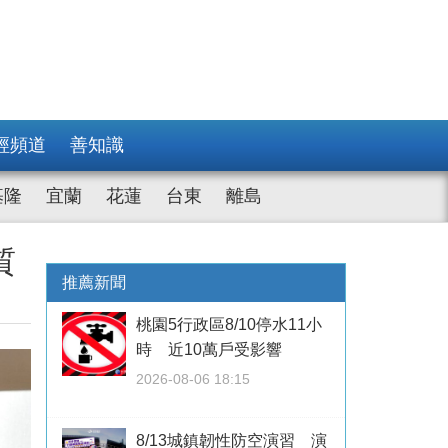
經頻道
善知識
基隆
宜蘭
花蓮
台東
離島
質
推薦新聞
桃園5行政區8/10停水11小
時 近10萬戶受影響
2026-08-06 18:15
8/13城鎮韌性防空演習 演