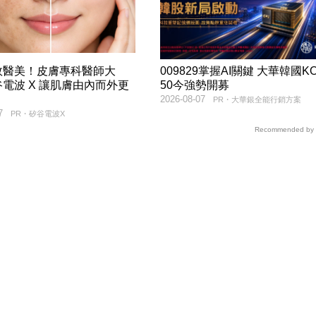
效醫美！皮膚專科醫師大
009829掌握AI關鍵 大華韓國KO
電波 X 讓肌膚由內而外更
50今強勢開募
2026-08-07
PR・大華銀全能行銷方案
7
PR・矽谷電波X
Recommended by