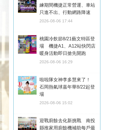
練期間機捷正常營運、車站
只進不出、行動網路降速
2026-08-06 17:44
桃園冷飲節8/21藝文特區登
場 機捷A1、A12站快閃店
暖身活動即日搶先開跑
2026-08-06 16:29
啦啦隊女神李多慧來了！
石岡熱氣球嘉年華8/22起登
場
2026-08-06 15:02
迎戰廚餘去化新挑戰 南投
縣推家用廚餘機補助每戶最