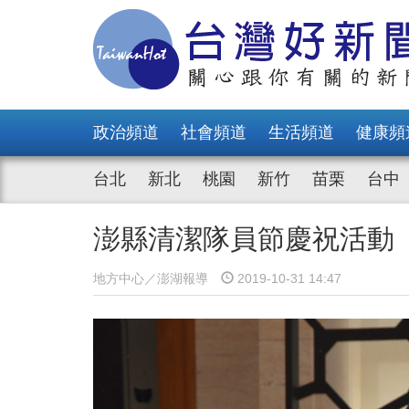
政治頻道
社會頻道
生活頻道
健康頻
台北
新北
桃園
新竹
苗栗
台中
澎縣清潔隊員節慶祝活動
地方中心／澎湖報導
2019-10-31 14:47