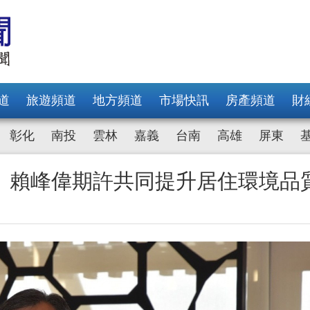
道
旅遊頻道
地方頻道
市場快訊
房產頻道
財
彰化
南投
雲林
嘉義
台南
高雄
屏東
 賴峰偉期許共同提升居住環境品