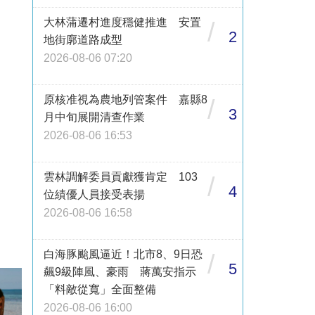
大林蒲遷村進度穩健推進 安置
/
2
地街廓道路成型
2026-08-06 07:20
原核准視為農地列管案件 嘉縣8
/
3
月中旬展開清查作業
2026-08-06 16:53
雲林調解委員貢獻獲肯定 103
/
4
位績優人員接受表揚
2026-08-06 16:58
白海豚颱風逼近！北市8、9日恐
/
5
飆9級陣風、豪雨 蔣萬安指示
「料敵從寬」全面整備
2026-08-06 16:00