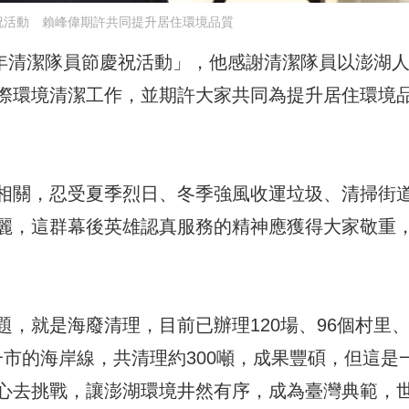
祝活動 賴峰偉期許共同提升居住環境品質
8年清潔隊員節慶祝活動」，他感謝清潔隊員以澎湖
際環境清潔工作，並期許大家共同為提升居住環境
相關，忍受夏季烈日、冬季強風收運垃圾、清掃街
麗，這群幕後英雄認真服務的精神應獲得大家敬重
，就是海廢清理，目前已辦理120場、96個村里、
鄉一市的海岸線，共清理約300噸，成果豐碩，但這是
心去挑戰，讓澎湖環境井然有序，成為臺灣典範，