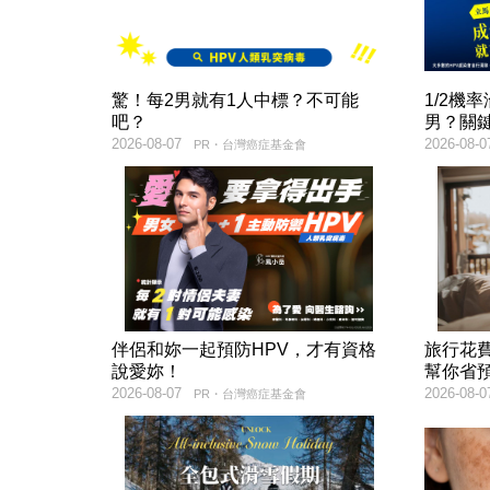
驚！每2男就有1人中標？不可能
1/2機
吧？
男？關
2026-08-07
2026-08-0
PR・台灣癌症基金會
伴侶和妳一起預防HPV，才有資格
旅行花
說愛妳！
幫你省
2026-08-07
2026-08-0
PR・台灣癌症基金會