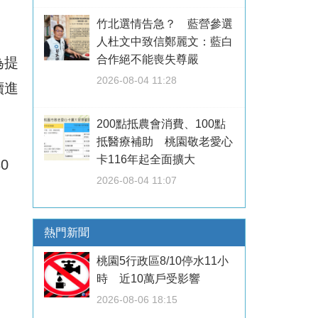
竹北選情告急？ 藍營參選
人杜文中致信鄭麗文：藍白
合作絕不能喪失尊嚴
為提
2026-08-04 11:28
續進
200點抵農會消費、100點
抵醫療補助 桃園敬老愛心
卡116年起全面擴大
0
2026-08-04 11:07
熱門新聞
桃園5行政區8/10停水11小
時 近10萬戶受影響
2026-08-06 18:15