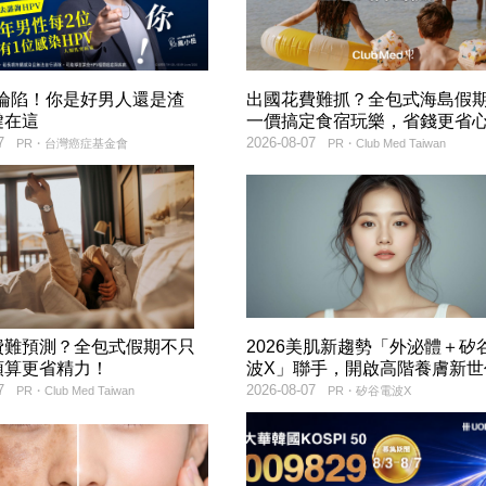
率淪陷！你是好男人還是渣
出國花費難抓？全包式海島假
鍵在這
一價搞定食宿玩樂，省錢更省
7
2026-08-07
PR・台灣癌症基金會
PR・Club Med Taiwan
費難預測？全包式假期不只
2026美肌新趨勢「外泌體＋矽
預算更省精力！
波X」聯手，開啟高階養膚新世
7
2026-08-07
PR・Club Med Taiwan
PR・矽谷電波X