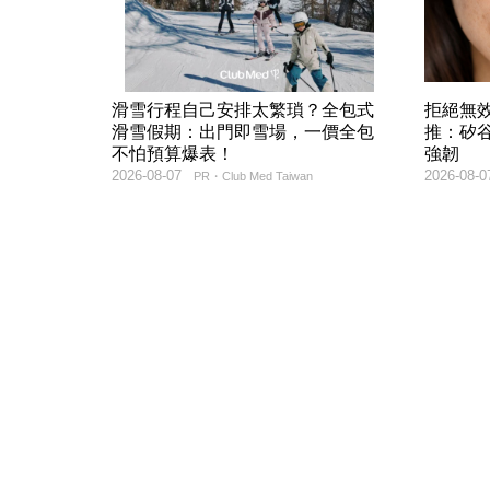
滑雪行程自己安排太繁瑣？全包式
拒絕無
滑雪假期：出門即雪場，一價全包
推：矽谷
不怕預算爆表！
強韌
2026-08-07
2026-08-0
PR・Club Med Taiwan