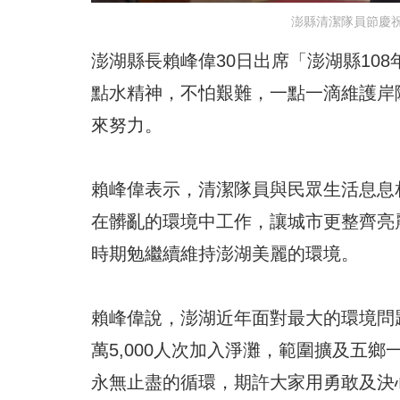
澎縣清潔隊員節慶
澎湖縣長賴峰偉30日出席「澎湖縣10
點水精神，不怕艱難，一點一滴維護岸
來努力。
賴峰偉表示，清潔隊員與民眾生活息息
在髒亂的環境中工作，讓城市更整齊亮
時期勉繼續維持澎湖美麗的環境。
賴峰偉說，澎湖近年面對最大的環境問題
萬5,000人次加入淨灘，範圍擴及五
永無止盡的循環，期許大家用勇敢及決