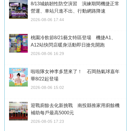
8/13城鎮韌性防空演習 演練期間機捷正常
營運、車站只進不出、行動網路降速
2026-08-06 17:44
桃園冷飲節8/21藝文特區登場 機捷A1、
A12站快閃店暖身活動即日搶先開跑
2026-08-06 16:29
啦啦隊女神李多慧來了！ 石岡熱氣球嘉年
華8/22起登場
2026-08-06 15:02
迎戰廚餘去化新挑戰 南投縣推家用廚餘機
補助每戶最高5000元
2026-08-05 17:23