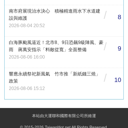
南市府展現治水決心 積極精進雨水下水道建
/
8
設與維護
2026-08-04 20:52
白海豚颱風逼近！北市8、9日恐飆9級陣風、豪
/
9
雨 蔣萬安指示「料敵從寬」全面整備
2026-08-06 16:00
響應永續祭祀新風氣 竹市推「新紙錢三燒」
/
10
政策
2026-08-06 15:12
本站由大運聯和國際有限公司所維運
© 2015-2026 TaiwanHot.net All Rights Reserved.