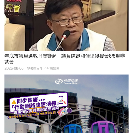
年底市議員選戰哨聲響起 議員陳昆和佳里後援會8/8舉辦
茶會
2026-08-06
記者李文生／台南報導