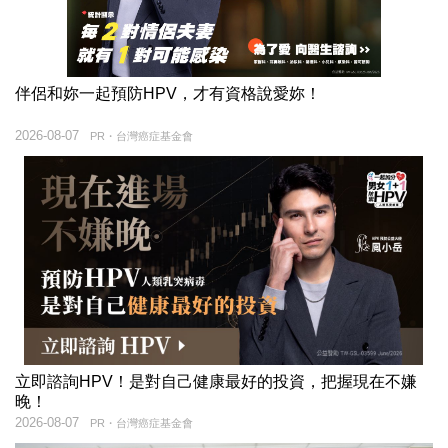
伴侶和妳一起預防HPV，才有資格說愛妳！
2026-08-07
PR・台灣癌症基金會
立即諮詢HPV！是對自己健康最好的投資，把握現在不嫌
晚！
2026-08-07
PR・台灣癌症基金會