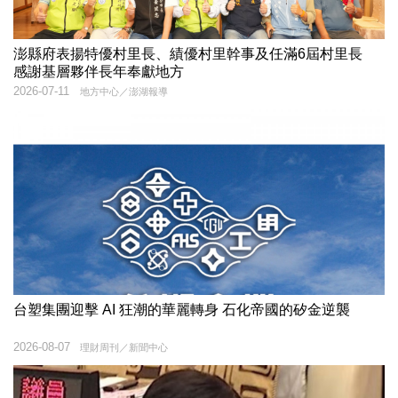
澎縣府表揚特優村里長、績優村里幹事及任滿6屆村里長
感謝基層夥伴長年奉獻地方
2026-07-11
地方中心／澎湖報導
台塑集團迎擊 AI 狂潮的華麗轉身 石化帝國的矽金逆襲
2026-08-07
理財周刊／新聞中心