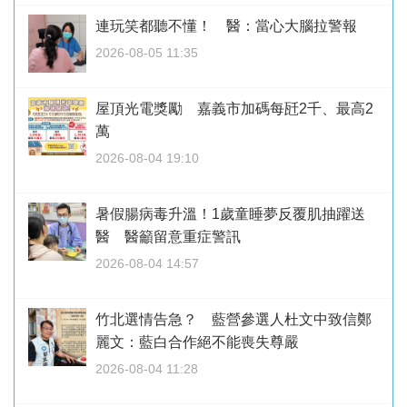
連玩笑都聽不懂！ 醫：當心大腦拉警報
2026-08-05 11:35
屋頂光電獎勵 嘉義市加碼每瓩2千、最高2
萬
2026-08-04 19:10
暑假腸病毒升溫！1歲童睡夢反覆肌抽躍送
醫 醫籲留意重症警訊
2026-08-04 14:57
竹北選情告急？ 藍營參選人杜文中致信鄭
麗文：藍白合作絕不能喪失尊嚴
2026-08-04 11:28