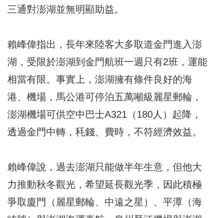
三通對澎湖並無明顯助益。
賴峰偉指出，長年來陸客大多取道金門進入澎
湖，受限於澎湖到金門航班一週只有2班，運能
相當有限。事實上，澎湖擁有條件良好的海
港、機場，馬公港可停泊五萬噸級麗星郵輪，
澎湖機場可供空中巴士A321（180人）起降，
透過金門中轉，秏錢、費時，不符經濟效益。
賴峰偉說，過去澎湖只能做半年生意，但他大
力推動秋冬觀光，希望延長觀光季，因此積極
爭取廈門（麗星郵輪、中遠之星）、平潭（海