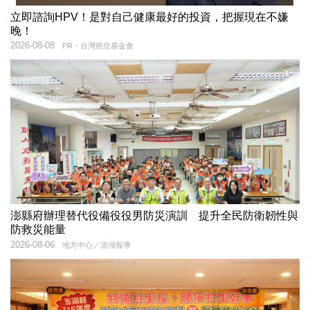
立即諮詢HPV！是對自己健康最好的投資，把握現在不嫌
晚！
2026-08-08
PR・台灣癌症基金會
澎縣府辦理替代役備役役男防災演訓 提升全民防衛韌性與
防救災能量
2026-08-06
地方中心／澎湖報導