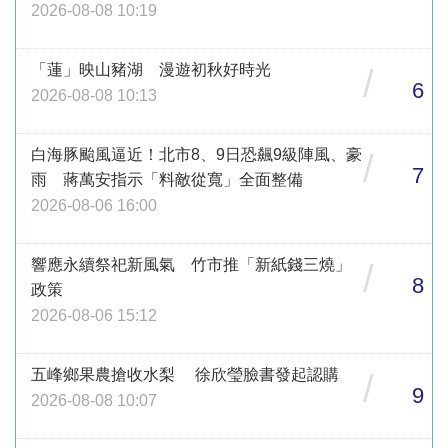
2026-08-08 10:19
「蓮」映山豬湖 漫遊初秋好時光
/
6
2026-08-08 10:13
白海豚颱風逼近！北市8、9日恐飆9級陣風、豪
/
7
雨 蔣萬安指示「料敵從寬」全面整備
2026-08-06 16:00
響應永續祭祀新風氣 竹市推「新紙錢三燒」
/
8
政策
2026-08-06 15:12
五峰鄉果農搶收水梨 徐欣瑩臉書發起認購
/
9
2026-08-08 10:07