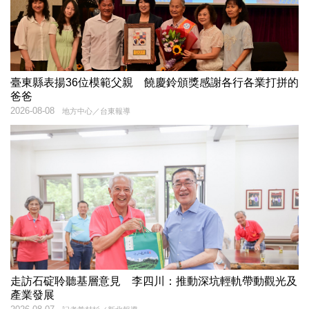
臺東縣表揚36位模範父親 饒慶鈴頒獎感謝各行各業打拼的
爸爸
2026-08-08
地方中心／台東報導
走訪石碇聆聽基層意見 李四川：推動深坑輕軌帶動觀光及
產業發展