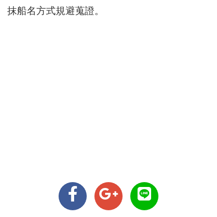
抹船名方式規避蒐證。