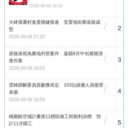
2026-08-06 18:15
大林蒲遷村進度穩健推進 安置地街廓道路成
/
2
型
2026-08-06 07:20
原核准視為農地列管案件 嘉縣8月中旬展開清
/
3
查作業
2026-08-06 16:53
雲林調解委員貢獻獲肯定 103位績優人員接受
/
4
表揚
2026-08-06 16:58
桃園航空城計畫第11標區徵工程順利決標 預
/
5
計11月開工