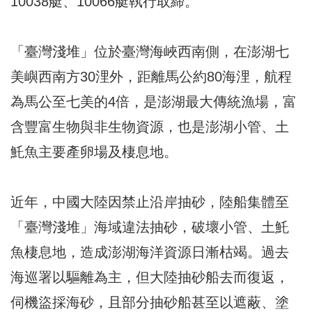
10038艇、10066艇執行取締。
「臺灣淺堆」位於臺灣海峽西南側，在澎湖七
美嶼西南方30浬外，距離馬公約80海浬，航程
為馬公至七美的4倍，是澎湖最大傳統漁場，富
含豐富生物與非生物資源，也是澎湖小管、土
魠魚主要產卵場及棲息地。
近年，中國大陸因禁止沿岸抽砂，陸船集體至
「臺灣淺堆」海域違法抽砂，破壞小管、土魠
魚棲息地，造成澎湖海洋資源日漸枯竭。過去
海巡署以驅離為主，但大陸抽砂船去而復返，
伺機盜採海砂，且部分抽砂船甚至以遮蔽、塗