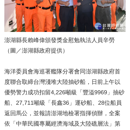
澎湖縣長賴峰偉頒發獎金慰勉執法人員辛勞
（圖／澎湖縣政府提供）
海洋委員會海巡署艦隊分署會同澎湖縣政府首
度聯合取締台灣淺堆大陸抽砂船，日前上午以
優勢警力成功扣留4,226噸級「豐溢9969」抽砂
船、27,711噸級「長鑫36」運砂船、28位船員
返回馬公，並報請澎湖地檢署指揮偵辦，全案
依「中華民國專屬經濟海域及大陸礁層法」第