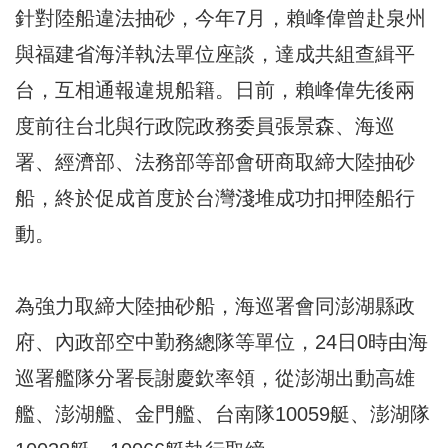
針對陸船違法抽砂，今年7月，賴峰偉曾赴泉州
與福建省海洋執法單位座談，達成共組查緝平
台，互相通報違規船籍。日前，賴峰偉先後兩
度前往台北與行政院政務委員張景森、海巡
署、經濟部、法務部等部會研商取締大陸抽砂
船，終於促成首度於台灣淺堆成功扣押陸船行
動。
為強力取締大陸抽砂船，海巡署會同澎湖縣政
府、內政部空中勤務總隊等單位，24日0時由海
巡署艦隊分署長謝慶欽率領，從澎湖出動高雄
艦、澎湖艦、金門艦、台南隊10059艇、澎湖隊