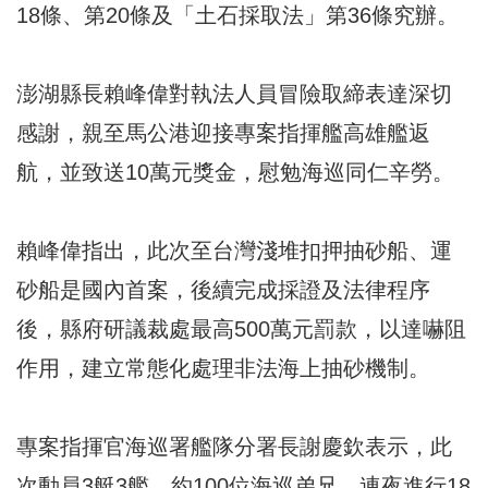
18條、第20條及「土石採取法」第36條究辦。
澎湖縣長賴峰偉對執法人員冒險取締表達深切
感謝，親至馬公港迎接專案指揮艦高雄艦返
航，並致送10萬元獎金，慰勉海巡同仁辛勞。
賴峰偉指出，此次至台灣淺堆扣押抽砂船、運
砂船是國內首案，後續完成採證及法律程序
後，縣府研議裁處最高500萬元罰款，以達嚇阻
作用，建立常態化處理非法海上抽砂機制。
專案指揮官海巡署艦隊分署長謝慶欽表示，此
次動員3艇3艦、約100位海巡弟兄，連夜進行18