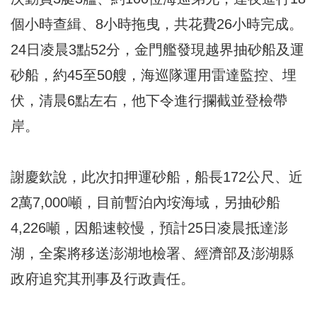
個小時查緝、8小時拖曳，共花費26小時完成。
24日凌晨3點52分，金門艦發現越界抽砂船及運
砂船，約45至50艘，海巡隊運用雷達監控、埋
伏，清晨6點左右，他下令進行攔截並登檢帶
岸。
謝慶欽說，此次扣押運砂船，船長172公尺、近
2萬7,000噸，目前暫泊內垵海域，另抽砂船
4,226噸，因船速較慢，預計25日凌晨抵達澎
湖，全案將移送澎湖地檢署、經濟部及澎湖縣
政府追究其刑事及行政責任。