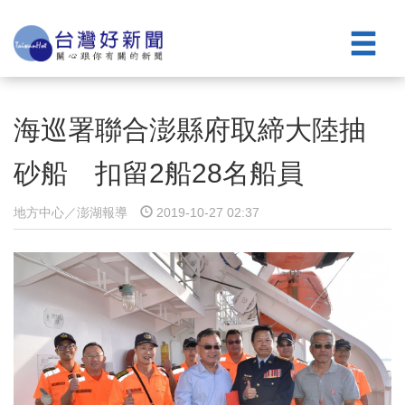
海巡署聯合澎縣府取締大陸抽
砂船 扣留2船28名船員
地方中心／澎湖報導
2019-10-27 02:37