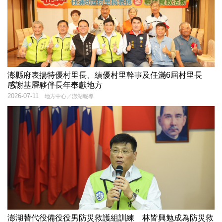
澎縣府表揚特優村里長、績優村里幹事及任滿6屆村里長
感謝基層夥伴長年奉獻地方
2026-07-11
地方中心／澎湖報導
澎湖替代役備役役男防災救護組訓練 林皆興勉成為防災救