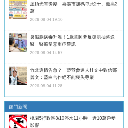
屋頂光電獎勵 嘉義市加碼每瓩2千、最高2
萬
2026-08-04 19:10
暑假腸病毒升溫！1歲童睡夢反覆肌抽躍送
醫 醫籲留意重症警訊
2026-08-04 14:57
竹北選情告急？ 藍營參選人杜文中致信鄭
麗文：藍白合作絕不能喪失尊嚴
2026-08-04 11:28
熱門新聞
桃園5行政區8/10停水11小時 近10萬戶受
影響