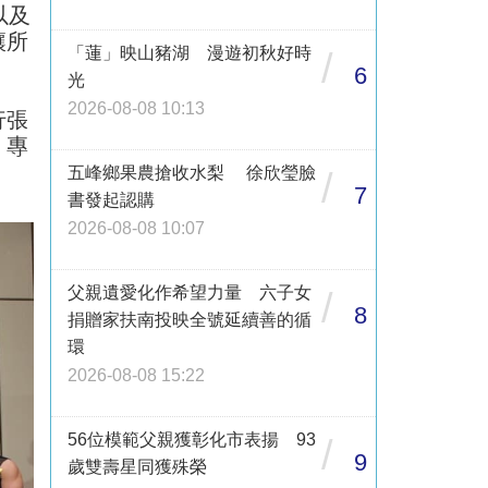
以及
讓所
「蓮」映山豬湖 漫遊初秋好時
/
6
光
2026-08-08 10:13
行張
、專
五峰鄉果農搶收水梨 徐欣瑩臉
/
7
書發起認購
2026-08-08 10:07
父親遺愛化作希望力量 六子女
/
8
捐贈家扶南投映全號延續善的循
環
2026-08-08 15:22
56位模範父親獲彰化市表揚 93
/
9
歲雙壽星同獲殊榮