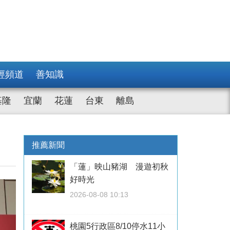
經頻道
善知識
基隆
宜蘭
花蓮
台東
離島
推薦新聞
「蓮」映山豬湖 漫遊初秋
好時光
2026-08-08 10:13
桃園5行政區8/10停水11小