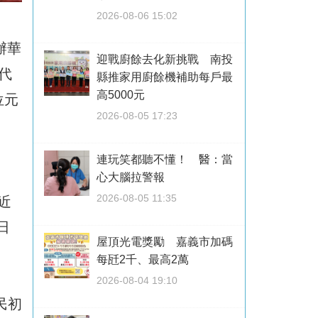
2026-08-06 15:02
辦華
迎戰廚餘去化新挑戰 南投
代
縣推家用廚餘機補助每戶最
高5000元
位元
2026-08-05 17:23
連玩笑都聽不懂！ 醫：當
心大腦拉警報
2026-08-05 11:35
近
日
屋頂光電獎勵 嘉義市加碼
每瓩2千、最高2萬
2026-08-04 19:10
民初