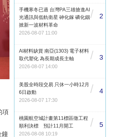
手機寒冬已過 台灣PA三雄搶進AI
/
2
光通訊與低軌衛星 砷化鎵 磷化銦
掀新一波材料革命
2026-08-07 11:00
AI材料缺貨 南亞(1303) 電子材料
/
3
取代塑化 為長期成長主軸
2026-08-07 14:00
美股全時段交易 只休一小時12月
/
4
6日啟動
2026-08-07 17:30
的項
桃園航空城計畫第11標區徵工程
/
5
順利決標 預計11月開工
金鐘
2026-08-08 10:19