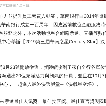
第三屆華南之星出爐。
力並提升員工素質與動能，華南銀行自2014年舉
逢華南銀行成立一百周年，因應當前數位金融服務時
融服務之外，本次活動也融合網路票選、直播等數
舉辦【2019第三屆華南之星Century Star】決
tar】從8月23號開放徵選，就陸續收到了來自全行各單位
後海選出20位充滿活力與朝氣的行員，並且在10月7
中心，一起進入最終決選殿堂─《決戰星空塔》。
起來票選最佳人氣獎、最佳笑容獎、最佳宣言獎與國