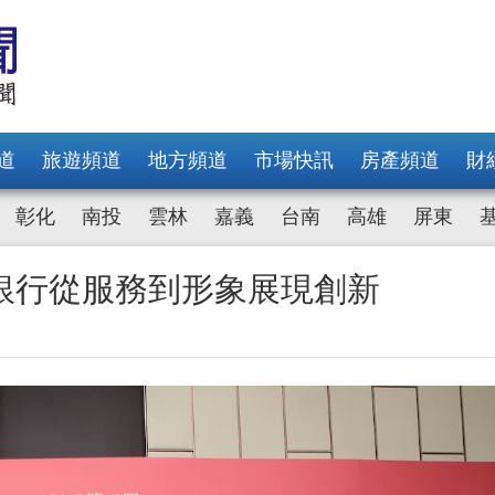
道
旅遊頻道
地方頻道
市場快訊
房產頻道
財
彰化
南投
雲林
嘉義
台南
高雄
屏東
銀行從服務到形象展現創新