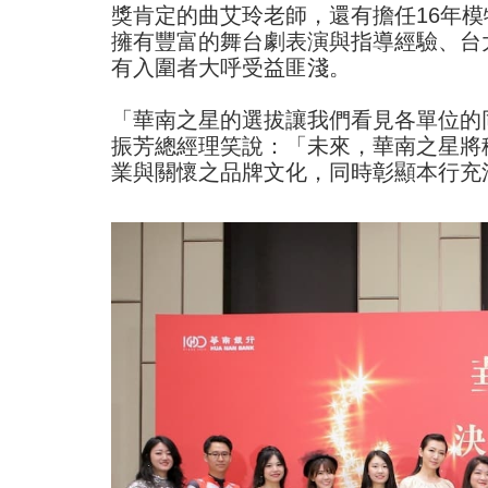
獎肯定的曲艾玲老師，還有擔任16年
擁有豐富的舞台劇表演與指導經驗、台
有入圍者大呼受益匪淺。
「華南之星的選拔讓我們看見各單位的
振芳總經理笑說：「未來，華南之星將
業與關懷之品牌文化，同時彰顯本行充