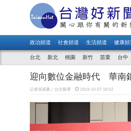
政治頻道
社會頻道
生活頻道
健康頻
台北
新北
桃園
新竹
苗栗
台中
迎向數位金融時代 華南
記者張家豪／台北報導
2019-10-07 18:52