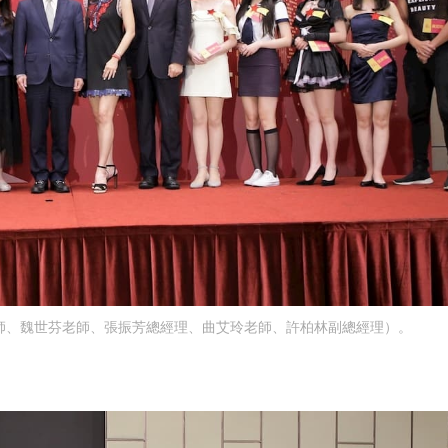
師、魏世芬老師、張振芳總經理、曲艾玲老師、許柏林副總經理）。