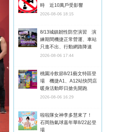
時 近10萬戶受影響
2026-08-06 18:15
8/13城鎮韌性防空演習 演
練期間機捷正常營運、車站
只進不出、行動網路降速
2026-08-06 17:44
桃園冷飲節8/21藝文特區登
場 機捷A1、A12站快閃店
暖身活動即日搶先開跑
2026-08-06 16:29
啦啦隊女神李多慧來了！
石岡熱氣球嘉年華8/22起登
場