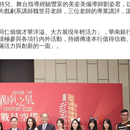
模特兒、舞台指導經驗豐富的美姿美儀導師劉姿君，
大戲劇系講師魏世芬老師，三位老師的專業講評，
同仁個個才華洋溢、大方展現年輕活力」，華南銀
積極參與各項行內外活動，持續傳達本行值得信賴
滿活力與創新的一面」。