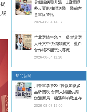
暑假腸病毒升溫！1歲童睡
一提
夢反覆肌抽躍送醫 醫籲留
到場
意重症警訊
2026-08-04 14:57
竹北選情告急？ 藍營參選
人杜文中致信鄭麗文：藍白
合作絕不能喪失尊嚴
2026-08-04 11:28
熱門新聞
川普重拳祭232條款加徵多
晶矽關稅 台灣太陽能供應
鏈迎新局：機遇與挑戰並存
2026-08-07 12:00