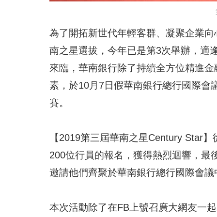
為了開拓新世代年輕客群、凝聚企業向心
南之星選拔，今年已是第3次舉辦，適
來臨，華南銀行除了持續全方位精進金
素，於10月7日假華南銀行總行國際會議中心
賽。
【2019第三屆華南之星Century S
200位行員的報名，獲得熱烈迴響，最
邀請他們齊聚於華南銀行總行國際會議
本次活動除了在FB上號召廣大網友一