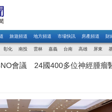
道
旅遊頻道
地方頻道
市場快訊
房產頻道
財
彰化
南投
雲林
嘉義
台南
高雄
屏東
SNO會議 24國400多位神經腫瘤