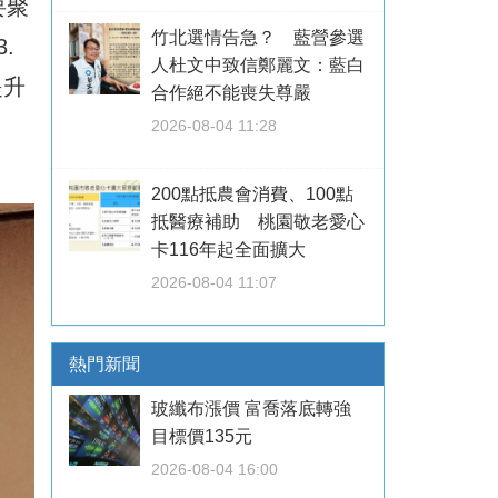
要聚
竹北選情告急？ 藍營參選
.
人杜文中致信鄭麗文：藍白
提升
合作絕不能喪失尊嚴
2026-08-04 11:28
200點抵農會消費、100點
抵醫療補助 桃園敬老愛心
卡116年起全面擴大
2026-08-04 11:07
熱門新聞
玻纖布漲價 富喬落底轉強
目標價135元
2026-08-04 16:00