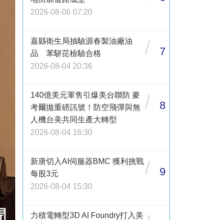
2026-08-06 07:20
嘉縣衛生局抽驗源春製油廠油
/
7
品 苯駢芘檢驗合格
2026-08-04 20:36
140億美元軍售引爆美台聯防 麥
/
8
考爾拋重磅訊號！防空飛彈與無
人機台美共同生產大轉型
2026-08-04 16:30
新唐切入AI伺服器BMC 獲利挑戰
/
9
每股3元
2026-08-04 15:30
力積電轉型3D AI Foundry打入美