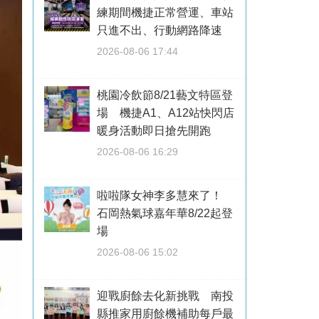
練期間機捷正常營運、車站
只進不出、行動網路降速
2026-08-06 17:44
桃園冷飲節8/21藝文特區登
場 機捷A1、A12站快閃店
暖身活動即日搶先開跑
2026-08-06 16:29
啦啦隊女神李多慧來了！
石岡熱氣球嘉年華8/22起登
場
2026-08-06 15:02
迎戰廚餘去化新挑戰 南投
縣推家用廚餘機補助每戶最