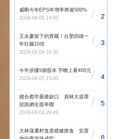
威剛今年EPS年增率將逾500%
/
2
2026-08-05 14:00
王永慶留下的寶藏！台塑四雄一
/
3
年狂飆10倍
2026-08-04 16:30
今年拚賺5個股本 宇瞻上看400元
/
4
2026-08-05 15:00
縫合都市最後缺口 員林大道環
/
5
狀路網全面串聯
2026-08-04 20:49
大林蒲遷村進度穩健推進 安置
/
6
地街廓道路成型