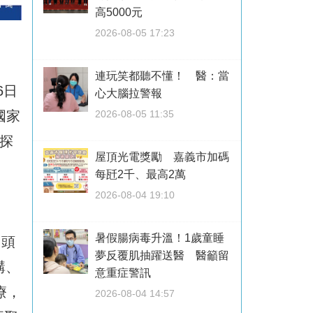
高5000元
2026-08-05 17:23
連玩笑都聽不懂！ 醫：當
6日
心大腦拉警報
國家
2026-08-05 11:35
探
屋頂光電獎勵 嘉義市加碼
每瓩2千、最高2萬
2026-08-04 19:10
暑假腸病毒升溫！1歲童睡
口頭
夢反覆肌抽躍送醫 醫籲留
講、
意重症警訊
療，
2026-08-04 14:57