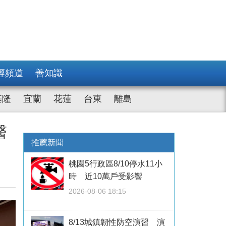
經頻道
善知識
基隆
宜蘭
花蓮
台東
離島
醫
推薦新聞
桃園5行政區8/10停水11小
時 近10萬戶受影響
2026-08-06 18:15
8/13城鎮韌性防空演習 演