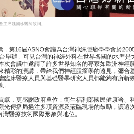
會主席魏國珍醫師致詞。
，第16屆ASNO會議為台灣神經腫瘤學學會於200
在台舉辦。可見台灣的神經外科在世界各國的水準是
本次會議中邀請了許多世界知名的專家如歐洲神經
來精彩的演講，帶給我們神經腫瘤學的遠見，彌合
瘤臨床醫療人員與基礎醫學研究人員都能夠有所斬
軌。
貢獻，更感謝政府單位：衛生福利部國民健康署、
觀光傳播局挹注多項資源及蒞臨現場的鼓勵，讓這
升台灣醫療技術國際形象與地位。