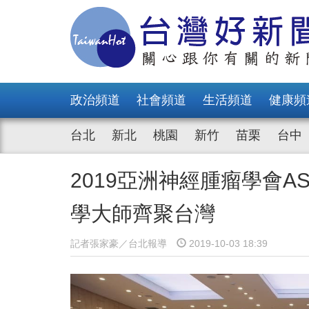
政治頻道
社會頻道
生活頻道
健康頻
台北
新北
桃園
新竹
苗栗
台中
2019亞洲神經腫瘤學會A
學大師齊聚台灣
記者張家豪／台北報導
2019-10-03 18:39