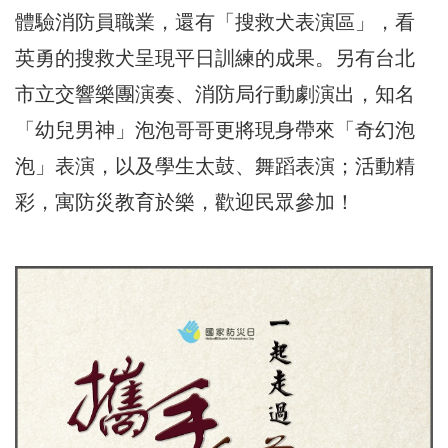
體驗消防員職業，還有「搜救犬表演區」，看
英勇的搜救犬呈現平日訓練的成果。另有台北
市立交響樂團演奏、消防局行動劇演出，知名
「幼兒男神」泡泡哥哥更將現身帶來「奇幻泡
泡」表演，以及學生太鼓、舞蹈表演；活動精
彩，寓防災教育於樂，歡迎民眾參加！