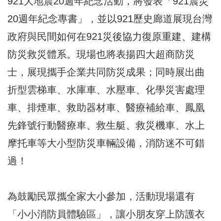
921大地震20週年紀念活動，將發表「921震災
20週年紀念專書」，並以921歷史廊道展現台灣
政府與民間如何在921災後協力復原重建、建構
防災救災體系。現場也將表揚四大超商防災
士，展現攜手企業共同防災成果；同時展出曲
折型雲梯車、水庫車、水壓車、化學災害處理
車、排煙車、救助器材車、醫療補給車、鳳凰
先鋒號行動醫療車、救生艇、救災機車、水上
摩托車等大小型防災車輛設備，消防迷不可錯
過！
為鼓勵民眾攜全家大小參加，活動現場還有
「小小消防員體驗區」，讓小朋友穿上防護衣