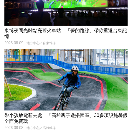
東博夜間光雕點亮舊火車站 「夢的路線」帶你重返台東記
憶
2026-08-09
地方中心／台東報導
帶小孩放電新去處 「高雄親子遊樂園區」30多項設施暑假
全面免費玩
2026-08-08
地方中心／高雄報導