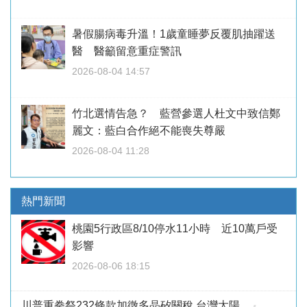
暑假腸病毒升溫！1歲童睡夢反覆肌抽躍送
醫 醫籲留意重症警訊
2026-08-04 14:57
竹北選情告急？ 藍營參選人杜文中致信鄭
麗文：藍白合作絕不能喪失尊嚴
2026-08-04 11:28
熱門新聞
桃園5行政區8/10停水11小時 近10萬戶受
影響
2026-08-06 18:15
川普重拳祭232條款加徵多晶矽關稅 台灣太陽