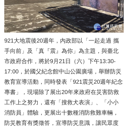
921大地震後20週年，內政部以「一起走過 攜
手向前」及「真『震』為你」為主題，與臺北
市政府合作，將於9月21日（六）下午13:30-
17:00，於國父紀念館中山公園廣場，舉辦防災
教育宣導活動，同時發表「921震災20週年紀念
專書」，現場除了展出20年來政府在災害防救
工作上之努力，還有「搜救犬表演」、「小小
消防員」體驗，更展出十數種消防救難車輛，
防災教育有獎徵答，宣導防災意識，讓民眾度