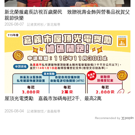
新北榮服處長訪視百歲榮民 致贈祝壽金飾與營養品祝賀父
親節快樂
2026-08-07
記者黃村杉／新北報導
屋頂光電獎勵 嘉義市加碼每瓩2千、最高2萬
2026-08-04
記者陳致愷／嘉義報導
Recommended by