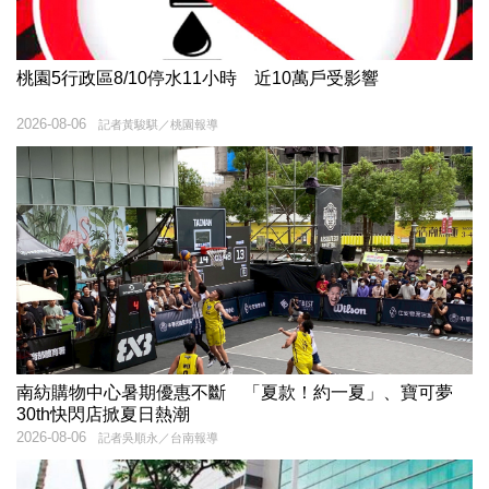
桃園5行政區8/10停水11小時 近10萬戶受影響
2026-08-06
記者黃駿騏／桃園報導
南紡購物中心暑期優惠不斷 「夏款！約一夏」、寶可夢
30th快閃店掀夏日熱潮
2026-08-06
記者吳順永／台南報導