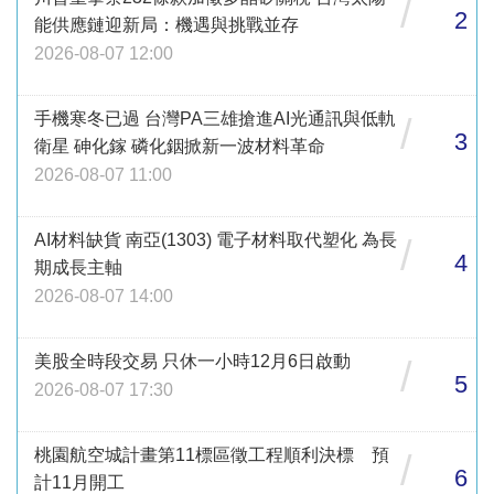
/
2
能供應鏈迎新局：機遇與挑戰並存
2026-08-07 12:00
手機寒冬已過 台灣PA三雄搶進AI光通訊與低軌
/
3
衛星 砷化鎵 磷化銦掀新一波材料革命
2026-08-07 11:00
AI材料缺貨 南亞(1303) 電子材料取代塑化 為長
/
4
期成長主軸
2026-08-07 14:00
美股全時段交易 只休一小時12月6日啟動
/
5
2026-08-07 17:30
桃園航空城計畫第11標區徵工程順利決標 預
/
6
計11月開工