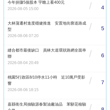
今年拚賺5個股本 宇瞻上看400元
/
4
2026-08-05 15:00
大林蒲遷村進度穩健推進 安置地街廓道路成
/
5
型
2026-08-06 07:20
縫合都市最後缺口 員林大道環狀路網全面串
/
6
聯
2026-08-04 20:49
桃園5行政區8/10停水11小時 近10萬戶受影
/
7
響
2026-08-06 18:15
嘉縣衛生局抽驗源春製油廠油品 苯駢芘檢驗
/
8