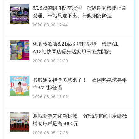
8/13城鎮韌性防空演習 演練期間機捷正常
營運、車站只進不出、行動網路降速
2026-08-06 17:44
桃園冷飲節8/21藝文特區登場 機捷A1、
A12站快閃店暖身活動即日搶先開跑
2026-08-06 16:29
啦啦隊女神李多慧來了！ 石岡熱氣球嘉年
華8/22起登場
2026-08-06 15:02
迎戰廚餘去化新挑戰 南投縣推家用廚餘機
補助每戶最高5000元
2026-08-05 17:23