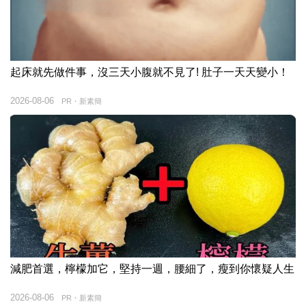
起床就先做件事，沒三天小腹就不見了! 肚子一天天變小！
2026-08-06
PR・新素簡
減肥首選，檸檬加它，堅持一週，腰細了，瘦到你懷疑人生
2026-08-06
PR・新素簡