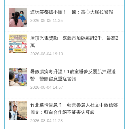
連玩笑都聽不懂！ 醫：當心大腦拉警報
2026-08-05 11:35
屋頂光電獎勵 嘉義市加碼每瓩2千、最高2
萬
2026-08-04 19:10
暑假腸病毒升溫！1歲童睡夢反覆肌抽躍送
醫 醫籲留意重症警訊
2026-08-04 14:57
竹北選情告急？ 藍營參選人杜文中致信鄭
麗文：藍白合作絕不能喪失尊嚴
2026-08-04 11:28