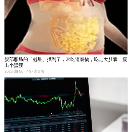
腹部脂肪的「剋星」找到了，常吃這幾物，吃走大肚囊，瘦
出小蠻腰
2026-08-06
PR・新素簡