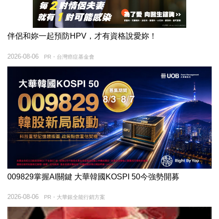
伴侶和妳一起預防HPV，才有資格說愛妳！
2026-08-06
PR・台灣癌症基金會
009829掌握AI關鍵 大華韓國KOSPI 50今強勢開募
2026-08-06
PR・大華銀全能行銷方案