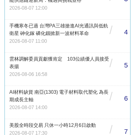
能供應鏈迎新局：機遇與挑戰並存
2026-08-07 12:00
手機寒冬已過 台灣PA三雄搶進AI光通訊與低軌
/
4
衛星 砷化鎵 磷化銦掀新一波材料革命
2026-08-07 11:00
雲林調解委員貢獻獲肯定 103位績優人員接受
/
5
表揚
2026-08-06 16:58
AI材料缺貨 南亞(1303) 電子材料取代塑化 為長
/
6
期成長主軸
2026-08-07 14:00
美股全時段交易 只休一小時12月6日啟動
/
7
2026-08-07 17:30