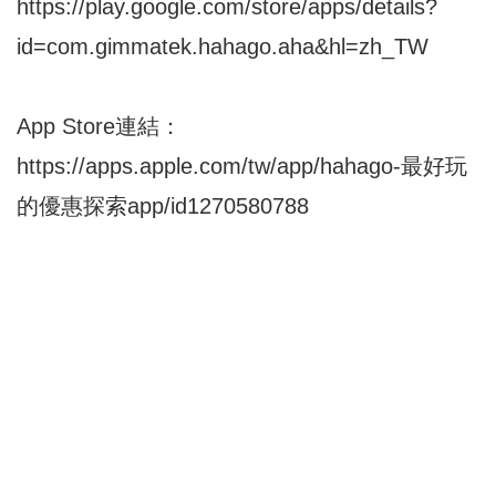
https://play.google.com/store/apps/details?
id=com.gimmatek.hahago.aha&hl=zh_TW
App Store連結：
https://apps.apple.com/tw/app/hahago-最好玩
的優惠探索app/id1270580788