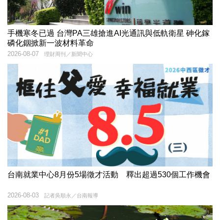
手機寒冬已過 台灣PA三雄搶進AI光通訊與低軌衛星 砷化鎵
磷化銦掀新一波材料革命
2026-08-07
理財周刊／新聞中心
台南就業中心8月份5場徵才活動 釋出超過530個工作機會
2026-08-03
記者吳順永／台南報導