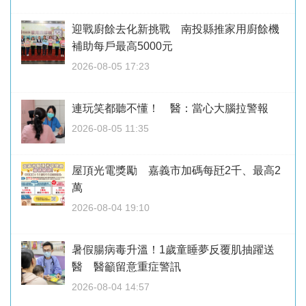
迎戰廚餘去化新挑戰 南投縣推家用廚餘機
補助每戶最高5000元
2026-08-05 17:23
連玩笑都聽不懂！ 醫：當心大腦拉警報
2026-08-05 11:35
屋頂光電獎勵 嘉義市加碼每瓩2千、最高2
萬
2026-08-04 19:10
暑假腸病毒升溫！1歲童睡夢反覆肌抽躍送
醫 醫籲留意重症警訊
2026-08-04 14:57