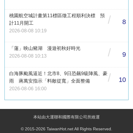
桃園航空城計畫第11標區徵工程順利決標 預
/
8
計11月開工
2026-08-08 10:19
「蓮」映山豬湖 漫遊初秋好時光
/
9
2026-08-08 10:13
白海豚颱風逼近！北市8、9日恐飆9級陣風、豪
/
10
雨 蔣萬安指示「料敵從寬」全面整備
2026-08-06 16:00
本站由大運聯和國際有限公司所維運
© 2015-2026 TaiwanHot.net All Rights Reserved.