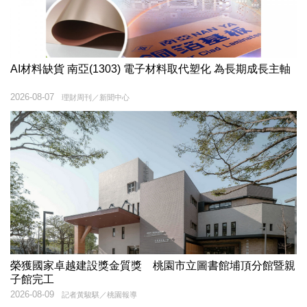
AI材料缺貨 南亞(1303) 電子材料取代塑化 為長期成長主軸
2026-08-07
理財周刊／新聞中心
榮獲國家卓越建設獎金質獎 桃園市立圖書館埔頂分館暨親
子館完工
2026-08-09
記者黃駿騏／桃園報導