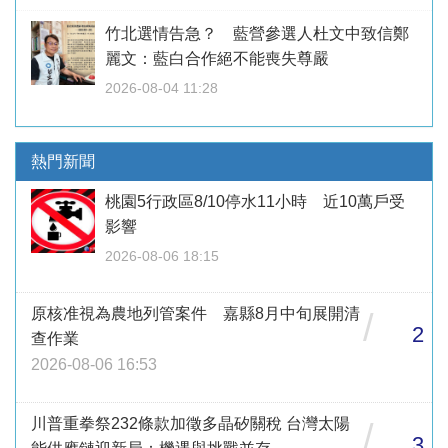
竹北選情告急？ 藍營參選人杜文中致信鄭
麗文：藍白合作絕不能喪失尊嚴
2026-08-04 11:28
熱門新聞
桃園5行政區8/10停水11小時 近10萬戶受
影響
2026-08-06 18:15
原核准視為農地列管案件 嘉縣8月中旬展開清
/
2
查作業
2026-08-06 16:53
川普重拳祭232條款加徵多晶矽關稅 台灣太陽
/
3