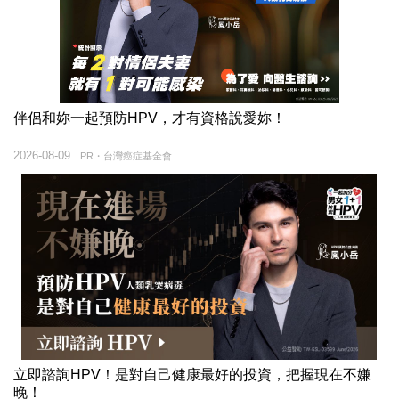
伴侶和妳一起預防HPV，才有資格說愛妳！
2026-08-09
PR・台灣癌症基金會
立即諮詢HPV！是對自己健康最好的投資，把握現在不嫌
晚！