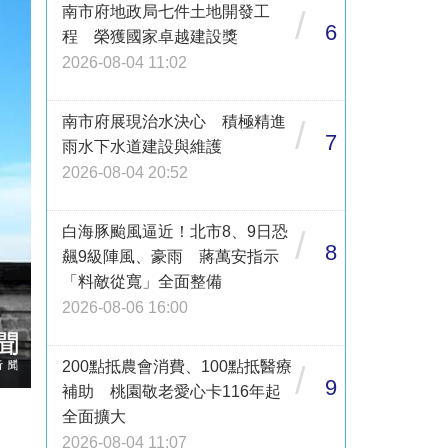
南市府地政局七件土地開發工
/
6
程 榮獲國家卓越建設獎
2026-08-04 11:02
南市府展現治水決心 積極精進
/
7
雨水下水道建設與維護
2026-08-04 20:52
白海豚颱風逼近！北市8、9日恐
/
8
飆9級陣風、豪雨 蔣萬安指示
「料敵從寬」全面整備
2026-08-06 16:00
200點抵農會消費、100點抵醫療
/
9
補助 桃園敬老愛心卡116年起
全面擴大
2026-08-04 11:07