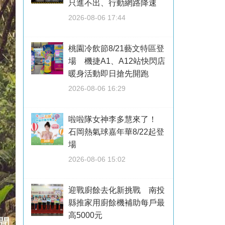
只進不出、行動網路降速
2026-08-06 17:44
桃園冷飲節8/21藝文特區登
場 機捷A1、A12站快閃店
暖身活動即日搶先開跑
2026-08-06 16:29
啦啦隊女神李多慧來了！
石岡熱氣球嘉年華8/22起登
場
2026-08-06 15:02
迎戰廚餘去化新挑戰 南投
縣推家用廚餘機補助每戶最
高5000元