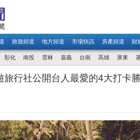
道
旅遊頻道
地方頻道
市場快訊
房產頻道
財
彰化
南投
雲林
嘉義
台南
高雄
屏東
遊旅行社公開台人最愛的4大打卡