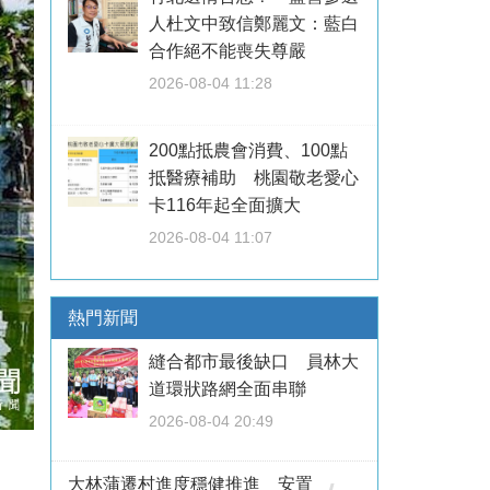
人杜文中致信鄭麗文：藍白
合作絕不能喪失尊嚴
2026-08-04 11:28
200點抵農會消費、100點
抵醫療補助 桃園敬老愛心
卡116年起全面擴大
2026-08-04 11:07
熱門新聞
縫合都市最後缺口 員林大
道環狀路網全面串聯
2026-08-04 20:49
大林蒲遷村進度穩健推進 安置