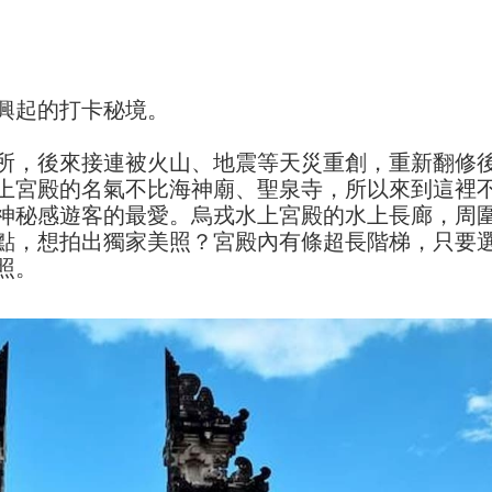
興起的打卡秘境。
所，後來接連被火山、地震等天災重創，重新翻修
上宮殿的名氣不比海神廟、聖泉寺，所以來到這裡
神秘感遊客的最愛。烏戎水上宮殿的水上長廊，周
點，想拍出獨家美照？宮殿內有條超長階梯，只要
照。