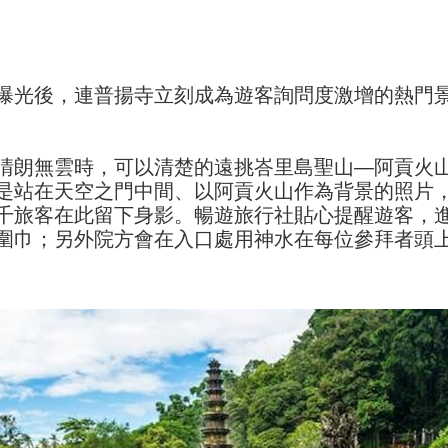
曝光後，連普揚寺立刻成為遊客詢問度激增的熱門
晴朗無雲時，可以清楚的遠挑峇里島聖山—阿貢火
是站在天空之門中間、以阿貢火山作為背景的照片
千旅客在此留下身影。暢遊旅行社貼心提醒遊客，
圍巾；另外院方會在入口處用神水在每位參拜者頭