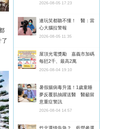
2026-08-05 17:23
連玩笑都聽不懂！ 醫：當
心大腦拉警報
都
2026-08-05 11:35
計了
屋頂光電獎勵 嘉義市加碼
每瓩2千、最高2萬
2026-08-04 19:10
暑假腸病毒升溫！1歲童睡
夢反覆肌抽躍送醫 醫籲留
意重症警訊
2026-08-04 14:57
竹北選情告急？ 藍營參選