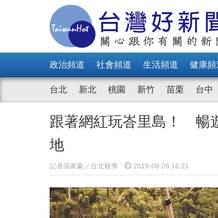
政治頻道
社會頻道
生活頻道
健康頻
台北
新北
桃園
新竹
苗栗
台中
跟著網紅玩峇里島！ 暢
地
記者張家豪／台北報導
2019-08-26 16:21