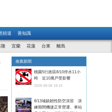
經頻道
善知識
基隆
宜蘭
花蓮
台東
離島
勝
推薦新聞
桃園5行政區8/10停水11小
時 近10萬戶受影響
2026-08-06 18:15
8/13城鎮韌性防空演習 演
練期間機捷正常營運、車站