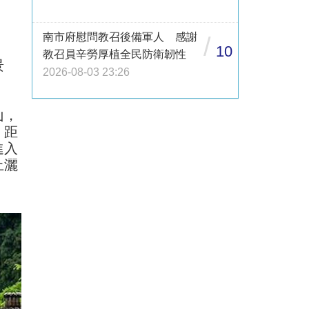
南市府慰問教召後備軍人 感謝
/
10
教召員辛勞厚植全民防衛韌性
景
2026-08-03 23:26
山，
，距
進入
上灑