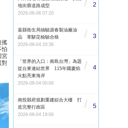
/
2
地街廓道路成型
2026-08-06 07:20
嘉縣衛生局抽驗源春製油廠油
/
3
品 苯駢芘檢驗合格
後搖
2026-08-04 20:36
不怕
圍宮
「世界的入口：南島台灣」為題
/
選對
4
從台東連結世界 115年國慶焰
火點亮東海岸
2026-08-04 00:06
南投縣府規劃重建綜合大樓 打
/
5
造完整行政區
2026-08-04 19:06