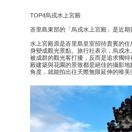
TOP4烏戎水上宮殿
峇里島東部的「烏戎水上宮殿」是近期
水上宮殿原是峇里島皇室招待貴賓的住
身變成觀光景點。旅行社表示，烏戎水
被成群的觀光客打擾，反而是追求獨特
殿建築與花園的景致都是絕佳的攝影地
角度，就能拍出往天際無限延伸的唯美