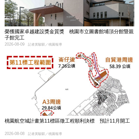
榮獲國家卓越建設獎金質獎 桃園市立圖書館埔頂分館暨親
子館完工
2026-08-09
記者黃駿騏／桃園報導
桃園航空城計畫第11標區徵工程順利決標 預計11月開工
2026-08-08
記者黃駿騏／桃園報導