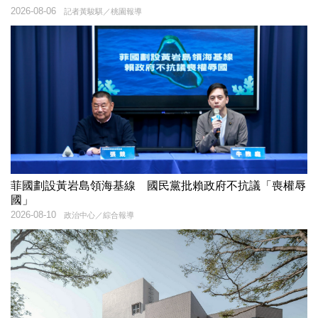
2026-08-06
記者黃駿騏／桃園報導
菲國劃設黃岩島領海基線 國民黨批賴政府不抗議「喪權辱
國」
2026-08-10
政治中心／綜合報導