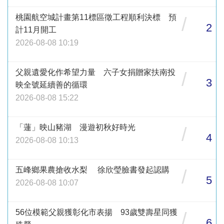
桃園航空城計畫第11標區徵工程順利決標 預
/
2
計11月開工
2026-08-08 10:19
父親遺愛化作希望力量 六子女捐贈家扶南投
/
3
映全號延續善的循環
2026-08-08 15:22
「蓮」映山豬湖 漫遊初秋好時光
/
4
2026-08-08 10:13
五峰鄉果農搶收水梨 徐欣瑩臉書發起認購
/
5
2026-08-08 10:07
56位模範父親獲彰化市表揚 93歲雙壽星同獲
/
6