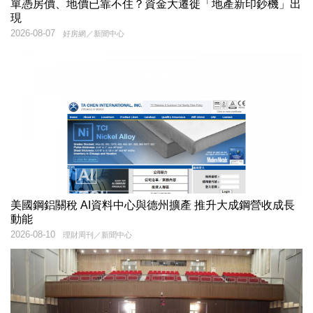
單憑房價、地價已靠不住？資金大遷徙「地產新印鈔機」出
現
2026-08-07
好房網／新聞中心
美國鋼鋁關稅 AI資料中心與德州擴產 推升大成鋼營收成長
動能
2026-08-10
理財周刊／新聞中心