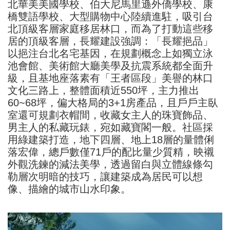
北華美美國學校、伯大尼馬里遜外僑學校、康
橋雙語學校、大型購物中心陸續進駐，吸引台
北頂級客層家庭移居林口，而為了打動這些移
居的頂級客層，長耀建設強調：「長耀挹品」
以挹注台北名宅基因，在規劃概念上如獨立泳
池會館、美術館大廳美學及抗震系統都全面升
級，且基地座落素有「王者區段」美譽的林口
文化三路上，整體面積近550坪，主力推出
60~68坪，偏大格局的3+1房產品，且戶戶主臥
室還可規劃衣帽間，收藏女主人的珠寶飾品、
男主人的私藏玩錶，宛如藏寶閣一般。社區採
用綠建築打造，地下四層、地上18層的量體俐
落宏偉，總戶數僅71戶的配比量少質精，映襯
外觀洗鍊的減法美學，透過留白與立體線條勾
勒層次明暗的技巧，讓建築成為居民可以想
像、描繪的城市山水印象。