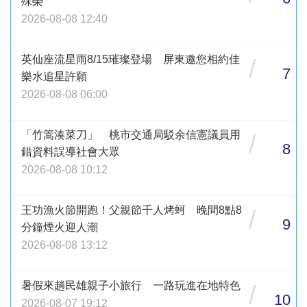
殊榮
2026-08-08 12:40
英仙座流星雨8/15璀璨登場 屏東邀您相約佳
/
7
樂水追星許願
2026-08-08 06:00
「竹篙湊菜刀」 桃市交通局駁余信憲議員用
/
8
錯資料誤導社會大眾
2026-08-08 10:12
王功漁火節開跑！父親節千人烤蚵 晚間8點8
/
9
分鐘煙火迎人潮
2026-08-08 13:12
暑假來趟民雄親子小旅行 一路玩進在地特色
/
10
2026-08-07 19:12