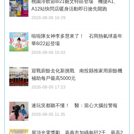
桃園冷飲節8/21藝文特區登場 機捷A1、
A12站快閃店暖身活動即日搶先開跑
2026-08-06 16:29
啦啦隊女神李多慧來了！ 石岡熱氣球嘉年
華8/22起登場
2026-08-06 15:02
迎戰廚餘去化新挑戰 南投縣推家用廚餘機
補助每戶最高5000元
2026-08-05 17:23
連玩笑都聽不懂！ 醫：當心大腦拉警報
2026-08-05 11:35
屋頂光電獎勵 嘉義市加碼每瓩2千、最高2