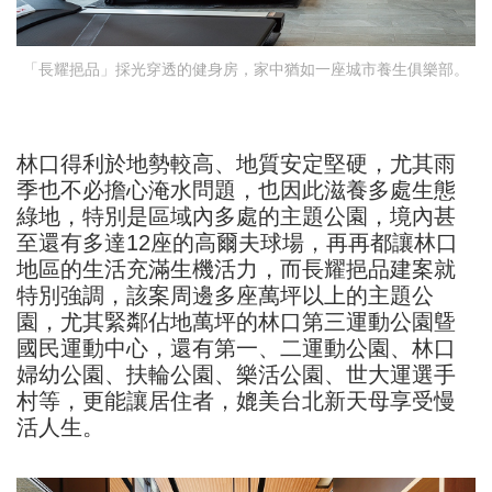
「長耀挹品」採光穿透的健身房，家中猶如一座城市養生俱樂部。
林口得利於地勢較高、地質安定堅硬，尤其雨
季也不必擔心淹水問題，也因此滋養多處生態
綠地，特別是區域內多處的主題公園，境內甚
至還有多達12座的高爾夫球場，再再都讓林口
地區的生活充滿生機活力，而長耀挹品建案就
特別強調，該案周邊多座萬坪以上的主題公
園，尤其緊鄰佔地萬坪的林口第三運動公園曁
國民運動中心，還有第一、二運動公園、林口
婦幼公園、扶輪公園、樂活公園、世大運選手
村等，更能讓居住者，媲美台北新天母享受慢
活人生。