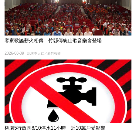
客家歌謠薪火相傳 竹縣傳統山歌音樂會登場
2026-08-09
記者季大仁／新竹報導
桃園5行政區8/10停水11小時 近10萬戶受影響