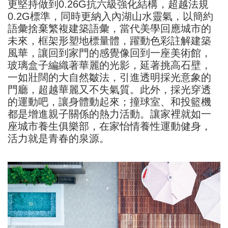
更堅持做到0.26G抗六級強化結構，超越法規
0.2G標準，同時更納入內湖山水靈氣，以簡約
語彙捨棄繁複建築語彙，當代美學回應城市的
未來，框架形塑地標量體，躍動色彩註解建築
風華，讓回到家門的感覺像回到一座美術館，
玻璃盒子編織著華麗的光影，延著挑高石壁，
一如壯闊的大自然皺法，引進透明採光意象的
門廳，超越華麗又不失氣質。此外，採光穿透
的運動吧，讓身體動起來；撞球室、和投籃機
都是增進親子關係的熱力活動。讓家裡就如一
座城市養生俱樂部，在家怡情養性運動健身，
活力就是青春的泉源。