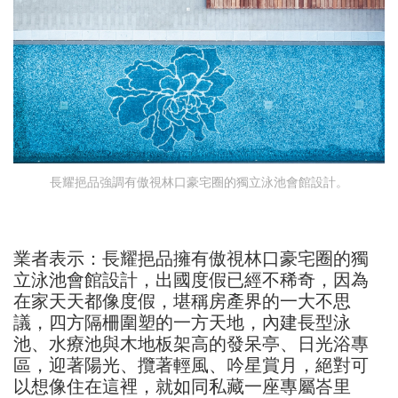
長耀挹品強調有傲視林口豪宅圈的獨立泳池會館設計。
業者表示：長耀挹品擁有傲視林口豪宅圈的獨
立泳池會館設計，出國度假已經不稀奇，因為
在家天天都像度假，堪稱房產界的一大不思
議，四方隔柵圍塑的一方天地，內建長型泳
池、水療池與木地板架高的發呆亭、日光浴專
區，迎著陽光、攬著輕風、吟星賞月，絕對可
以想像住在這裡，就如同私藏一座專屬峇里