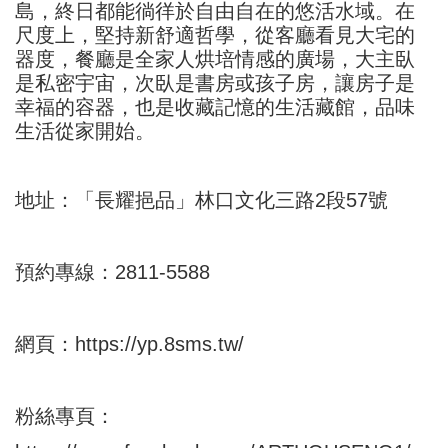
島，終日都能徜徉於自由自在的悠活水域。在
尺度上，堅持新舒適哲學，從客廳看見大宅的
器度，餐廳是全家人烘培情感的廣場，大主臥
是私密宇宙，次臥是書房或孩子房，讓房子是
幸福的容器，也是收藏記憶的生活藏館，品味
生活從家開始。
地址：「長耀挹品」林口文化三路2段57號
預約專線：2811-5588
網頁：
https://yp.8sms.tw/
粉絲專頁：