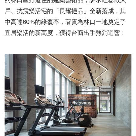
戶、抗震樂活宅的「長耀挹品」全新落成，其
中高達60%的綠覆率，著實為林口一地奠定了
宜居樂活的新高度，獲得台商出手熱銷迴響！