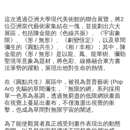
這次透過亞洲大學現代美術館的聯合展覽，將2
位亞洲當代藝術家集結在一塊，並規劃出六大
展區，包括陳金龍的《色線共振》、《宇宙象
限》、《形 / 無形》、《劇變恆定》，以及草間
彌生的《圓點共生》、《相 / 非相》；其中，陳
金龍的《形 / 無形》是以龍、鳳、龍華樹、彌勒
聖境等意象為題材，將色彩、線條融合東方書
法筆勢的躍動，展現出他對生命的熱情。
在《圓點共生》展區中，被視為普普藝術 (Pop
Art) 先驅的草間彌生，「無限的網」系列採用
單一色系為基調，透過無窮盡的低限網狀畫面
在視覺上蔓延出畫布，不僅激盪出視覺的衝
擊，也成為草間對無限宇宙的闡述。
為了能使觀賞者真正感受到畫作表現出的動態