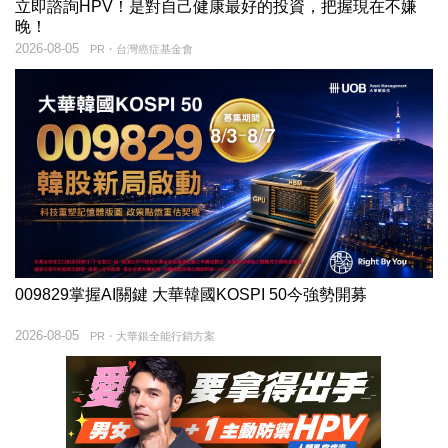
立即諮詢HPV！是對自己健康最好的投資，把握現在不嫌
晚！
2026-08-05
PR・台灣癌症基金會
009829掌握AI關鍵 大華韓國KOSPI 50今強勢開募
2026-08-05
PR・大華銀全能行銷方案