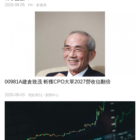
2026-08-05
PR・新素簡
00981A建倉致茂 斬獲CPO大單2027營收估翻倍
2026-08-03
理財周刊／新聞中心