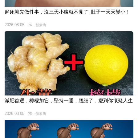
起床就先做件事，沒三天小腹就不見了! 肚子一天天變小！
2026-08-05
PR・新素簡
減肥首選，檸檬加它，堅持一週，腰細了，瘦到你懷疑人生
2026-08-05
PR・新素簡