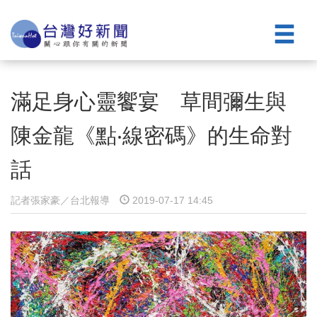
滿足身心靈饗宴 草間彌生與
陳金龍《點‧線密碼》的生命對
話
記者張家豪／台北報導
2019-07-17 14:45