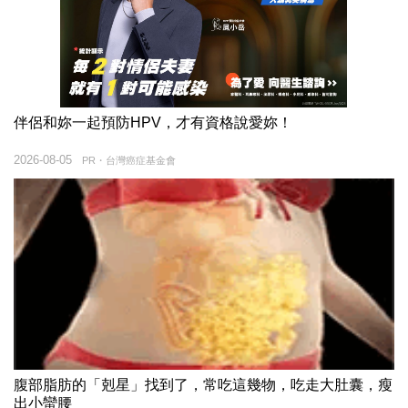
伴侶和妳一起預防HPV，才有資格說愛妳！
2026-08-05
PR・台灣癌症基金會
腹部脂肪的「剋星」找到了，常吃這幾物，吃走大肚囊，瘦
出小蠻腰