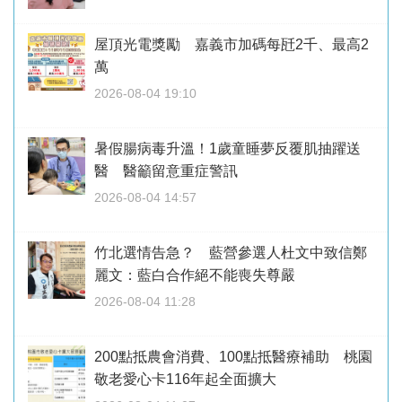
屋頂光電獎勵 嘉義市加碼每瓩2千、最高2
萬
2026-08-04 19:10
暑假腸病毒升溫！1歲童睡夢反覆肌抽躍送
醫 醫籲留意重症警訊
2026-08-04 14:57
竹北選情告急？ 藍營參選人杜文中致信鄭
麗文：藍白合作絕不能喪失尊嚴
2026-08-04 11:28
200點抵農會消費、100點抵醫療補助 桃園
敬老愛心卡116年起全面擴大