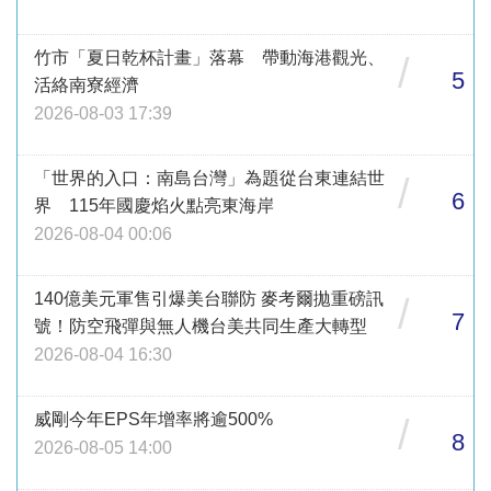
竹市「夏日乾杯計畫」落幕 帶動海港觀光、
/
5
活絡南寮經濟
2026-08-03 17:39
「世界的入口：南島台灣」為題從台東連結世
/
6
界 115年國慶焰火點亮東海岸
2026-08-04 00:06
140億美元軍售引爆美台聯防 麥考爾拋重磅訊
/
7
號！防空飛彈與無人機台美共同生產大轉型
2026-08-04 16:30
威剛今年EPS年增率將逾500%
/
8
2026-08-05 14:00