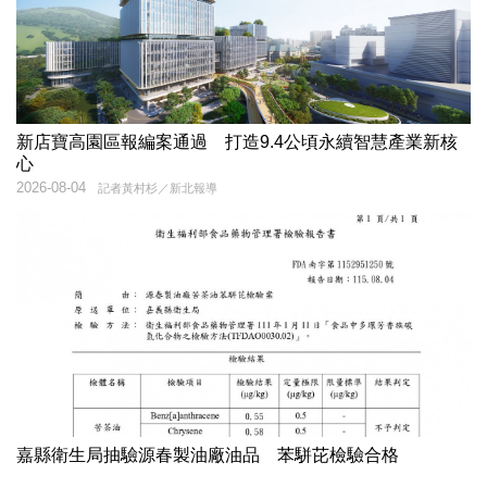
新店寶高園區報編案通過 打造9.4公頃永續智慧產業新核
心
2026-08-04
記者黃村杉／新北報導
嘉縣衛生局抽驗源春製油廠油品 苯駢芘檢驗合格