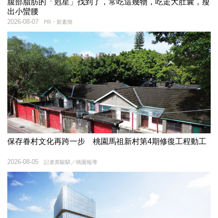
腹部脂肪的「剋星」找到了，常吃這幾物，吃走大肚囊，瘦
出小蠻腰
2026-08-07
PR・新素簡
保存眷村文化再跨一步 桃園馬祖新村第4期修復工程動工
2026-08-05
記者黃駿騏／桃園報導