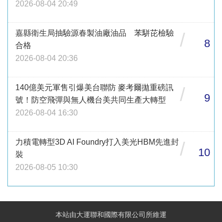
2026-08-04 20:49
嘉縣衛生局抽驗源春製油廠油品 苯駢芘檢驗
/
8
合格
2026-08-04 20:36
140億美元軍售引爆美台聯防 麥考爾拋重磅訊
/
9
號！防空飛彈與無人機台美共同生產大轉型
2026-08-04 16:30
力積電轉型3D AI Foundry打入美光HBM先進封
/
10
裝
2026-08-05 10:30
本站由大運聯和國際有限公司所維運