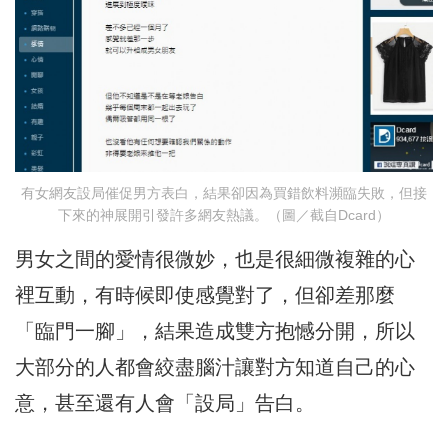
有女網友設局催促男方表白，結果卻因為買錯飲料瀕臨失敗，但接
下來的神展開引發許多網友熱議。（圖／截自Dcard）
男女之間的愛情很微妙，也是很細微複雜的心
裡互動，有時候即使感覺對了，但卻差那麼
「臨門一腳」，結果造成雙方抱憾分開，所以
大部分的人都會絞盡腦汁讓對方知道自己的心
意，甚至還有人會「設局」告白。