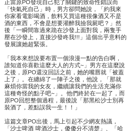
正當原PO發現自己犯了關鍵的致命性錯誤而
「快氣死自己」時，男方卻問她說，「約我來
你家看電影喝酒，飲料又買這種很像酒又不是
酒的東西，不會是想要灌醉我撿我屍吧？」然
後「一瞬間靠過來跪在沙發上面對我，兩隻手
壓在沙發上，直接沙發咚我!!!」這個出乎意料的
發展讓她超緊張。
「我本來想說要布置一個浪漫一點的告白啊，
誰知道你喜歡這麼大人的方式~」男方在這麼說
之後，原PO還沒回話之前，她的嘴唇就「被蓋
上了」。在纏綿了一陣子之後，他說，「那就
麻煩你當我的女友，繼續讓我們的生活充滿你
這種奇怪的點子吧~」。他們終於在一起了，而
原PO回想整個過程，最後說「那黑松沙士別再
裝酒了，差點誤我一生！！」
這篇文章PO出後，馬上引起不少網友熱議，
「沙士啤酒 啤酒沙士，傻傻分不清楚」、「哈