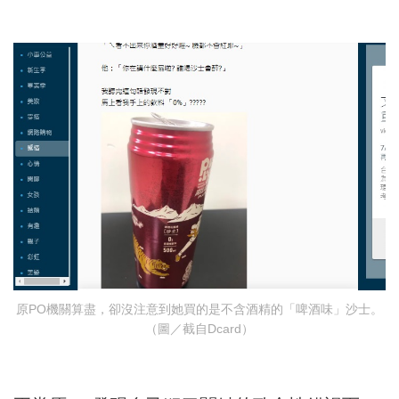
原PO機關算盡，卻沒注意到她買的是不含酒精的「啤酒味」沙士。
（圖／截自Dcard）