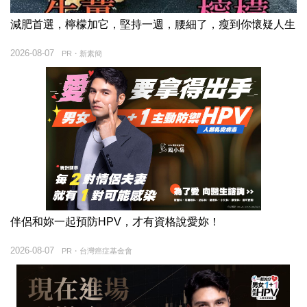
減肥首選，檸檬加它，堅持一週，腰細了，瘦到你懷疑人生
2026-08-07
PR・新素簡
伴侶和妳一起預防HPV，才有資格說愛妳！
2026-08-07
PR・台灣癌症基金會