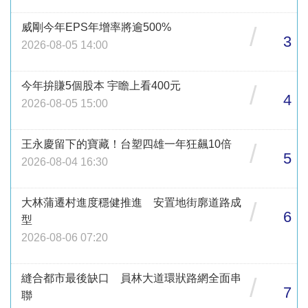
威剛今年EPS年增率將逾500%
/
3
2026-08-05 14:00
今年拚賺5個股本 宇瞻上看400元
/
4
2026-08-05 15:00
王永慶留下的寶藏！台塑四雄一年狂飆10倍
/
5
2026-08-04 16:30
大林蒲遷村進度穩健推進 安置地街廓道路成
/
6
型
2026-08-06 07:20
縫合都市最後缺口 員林大道環狀路網全面串
/
7
聯