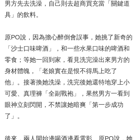
男方先去洗澡，自己則去超商買充當「關鍵道
具」的飲料。
原PO說，因為擔心醉倒會誤事，她挑了新奇的
「沙士口味啤酒」，和一些水果口味的啤酒和
零食；等她一回到家，看見洗完澡出來男方的
身材體魄，「老娘實在是恨不得馬上吃了
他」。接著換她洗澡，洗完後她還特地穿上小
可愛、真理褲「全副戰袍」，果然男方一看到
眼神立刻閃開，不禁讓她暗爽「第一步成功
了」。
後來，兩人開始邊喝酒邊看電影。原PO說，她