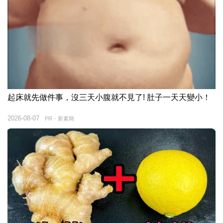
起床就先做件事，沒三天小腹就不見了! 肚子一天天變小！
2026-08-07
PR・新素簡