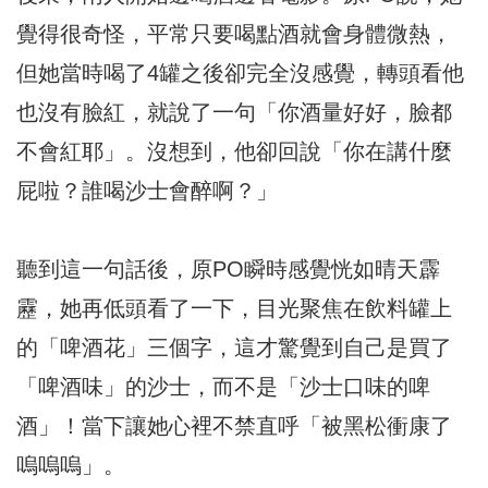
覺得很奇怪，平常只要喝點酒就會身體微熱，
但她當時喝了4罐之後卻完全沒感覺，轉頭看他
也沒有臉紅，就說了一句「你酒量好好，臉都
不會紅耶」。沒想到，他卻回說「你在講什麼
屁啦？誰喝沙士會醉啊？」
聽到這一句話後，原PO瞬時感覺恍如晴天霹
靂，她再低頭看了一下，目光聚焦在飲料罐上
的「啤酒花」三個字，這才驚覺到自己是買了
「啤酒味」的沙士，而不是「沙士口味的啤
酒」！當下讓她心裡不禁直呼「被黑松衝康了
嗚嗚嗚」。