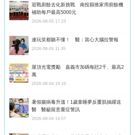
迎戰廚餘去化新挑戰 南投縣推家用廚餘機
補助每戶最高5000元
2026-08-05 17:23
連玩笑都聽不懂！ 醫：當心大腦拉警報
2026-08-05 11:35
屋頂光電獎勵 嘉義市加碼每瓩2千、最高2
萬
2026-08-04 19:10
暑假腸病毒升溫！1歲童睡夢反覆肌抽躍送
醫 醫籲留意重症警訊
2026-08-04 14:57