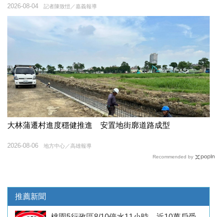
2026-08-04
記者陳致愷／嘉義報導
大林蒲遷村進度穩健推進 安置地街廓道路成型
2026-08-06
地方中心／高雄報導
Recommended by
推薦新聞
桃園5行政區8/10停水11小時 近10萬戶受