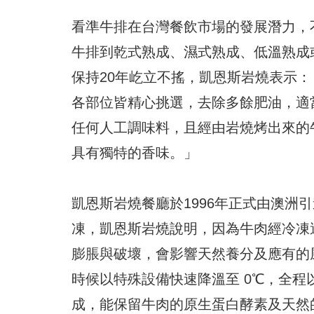
看準牛排在台灣餐飲市場的發展潛力，
牛排到乾式熟成、濕式熟成、低溫熟成
保持20年屹立不搖，凱恩斯岩燒表示
各部位皆精心挑選，去除多餘肥油，適
任何人工調味料，且經由岩燒烤出來的
具有獨特的香味。」
凱恩斯岩燒餐廳於1996年正式由澳洲
凍，凱恩斯岩燒說明，因為牛肉經冷凍
膨脹與破壞，會影響天然養分及應有的
時候以特殊設備快速降溫至 0℃，全程
成，能保留牛肉的原生蛋白酵素及天然