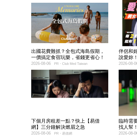
出國花費難抓？全包式海島假期，
伴侶和
一價搞定食宿玩樂，省錢更省心！
說愛妳
2026-08-06
2026-08-0
PR・Club Med Taiwan
下個月房租差一點？快上【易借
臨時需
網】三分鐘解決燃眉之急
找人幫
2026-08-06
2026-08-0
PR・易借網