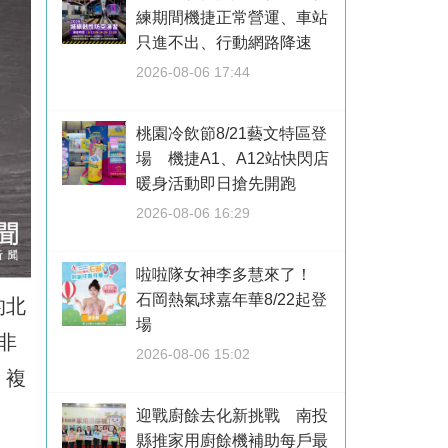
練期間機捷正常營運、車站
只進不出、行動網路降速
2026-08-06 17:44
桃園冷飲節8/21藝文特區登
場 機捷A1、A12站快閃店
暖身活動即日搶先開跑
2026-08-06 16:29
啦啦隊女神李多慧來了！
石岡熱氣球嘉年華8/22起登
的北
場
非
2026-08-06 15:02
、複
迎戰廚餘去化新挑戰 南投
縣推家用廚餘機補助每戶最