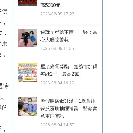
高5000元
平價
2026-08-05 17:23
下，
位，
連玩笑都聽不懂！ 醫：當
心大腦拉警報
使用
2026-08-05 11:35
色，
屋頂光電獎勵 嘉義市加碼
每瓩2千、最高2萬
2026-08-04 19:10
過冷
化、
暑假腸病毒升溫！1歲童睡
鮮的
夢反覆肌抽躍送醫 醫籲留
意重症警訊
2026-08-04 14:57
郁，