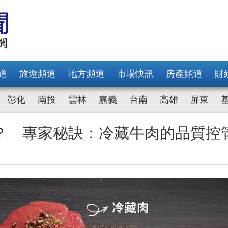
道
旅遊頻道
地方頻道
市場快訊
房產頻道
財
彰化
南投
雲林
嘉義
台南
高雄
屏東
？ 專家秘訣：冷藏牛肉的品質控