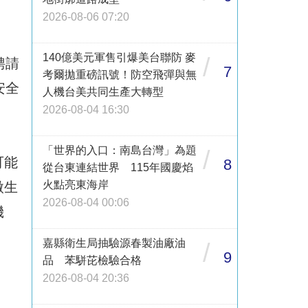
2026-08-06 07:20
140億美元軍售引爆美台聯防 麥
/
聘請
7
考爾拋重磅訊號！防空飛彈與無
安全
人機台美共同生產大轉型
2026-08-04 16:30
「世界的入口：南島台灣」為題
/
可能
8
從台東連結世界 115年國慶焰
火點亮東海岸
微生
2026-08-04 00:06
機
嘉縣衛生局抽驗源春製油廠油
/
9
品 苯駢芘檢驗合格
2026-08-04 20:36