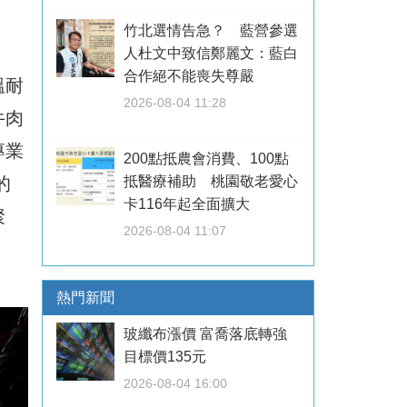
竹北選情告急？ 藍營參選
人杜文中致信鄭麗文：藍白
合作絕不能喪失尊嚴
溫耐
2026-08-04 11:28
牛肉
專業
200點抵農會消費、100點
抵醫療補助 桃園敬老愛心
的
卡116年起全面擴大
聚
2026-08-04 11:07
熱門新聞
玻纖布漲價 富喬落底轉強
目標價135元
2026-08-04 16:00