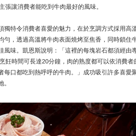
d)，主張讓消費者能吃到牛肉最好的風味。
項獨特令消費者喜愛的魅力，在於烹調方式採用高
均勻，透過高溫將牛肉表面燒烤至焦香，同時鎖住
佳風味。凱恩斯說明：「這裡的每塊岩石都須經由
，烹飪時間可長達20分鐘，肉的熟度都可以依消費者
者每口都吃到熱呼呼的牛肉。」成功吸引許多喜愛
地。