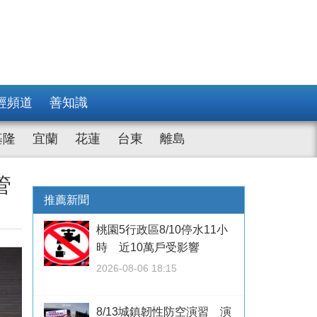
經頻道
善知識
基隆
宜蘭
花蓮
台東
離島
管
推薦新聞
桃園5行政區8/10停水11小
時 近10萬戶受影響
2026-08-06 18:15
8/13城鎮韌性防空演習 演