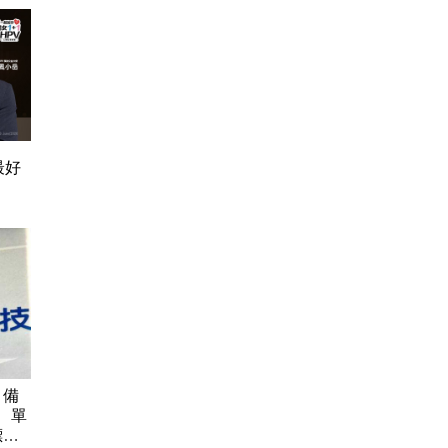
最好
 備
億、單
標價