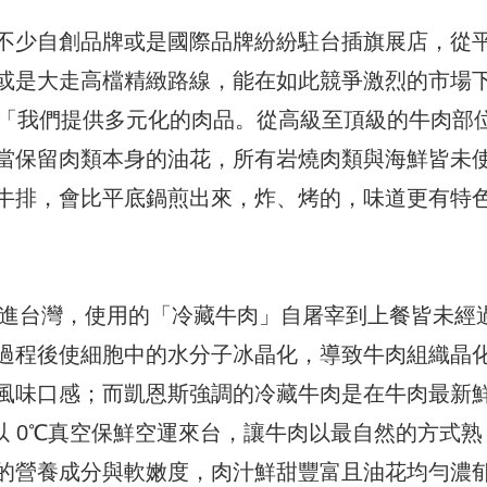
不少自創品牌或是國際品牌紛紛駐台插旗展店，從
或是大走高檔精緻路線，能在如此競爭激烈的市場
：「我們提供多元化的肉品。從高級至頂級的牛肉部
當保留肉類本身的油花，所有岩燒肉類與海鮮皆未
牛排，會比平底鍋煎出來，炸、烤的，味道更有特
引進台灣，使用的「冷藏牛肉」自屠宰到上餐皆未經
過程後使細胞中的水分子冰晶化，導致牛肉組織晶
風味口感；而凱恩斯強調的冷藏牛肉是在牛肉最新
以 0℃真空保鮮空運來台，讓牛肉以最自然的方式熟
的營養成分與軟嫩度，肉汁鮮甜豐富且油花均勻濃