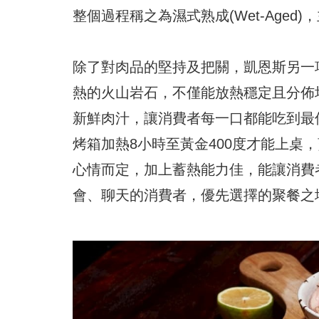
整個過程稱之為濕式熟成(Wet-Age
除了對肉品的堅持及把關，凱恩斯另一
熱的火山岩石，不僅能放熱穩定且分佈
新鮮肉汁，讓消費者每一口都能吃到最
烤箱加熱8小時至黃金400度才能上桌
心情而定，加上蓄熱能力佳，能讓消費
會、聊天的消費者，優先選擇的聚餐之