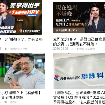
妳一起預防HPV，才有資格
立即諮詢HPV！是對自己健康
！
的投資，把握現在不嫌晚！
6
2026-08-06
PR・台灣癌症基金會
PR・台灣癌症基金會
要小額週轉？上【易借網】
【聯詠法說】蘋果新機+邊緣 AI
！資金快速到位
貨發威！Q3 營收看增至312 
季再賺破股本。法人觀點與目
6
PR・易借網