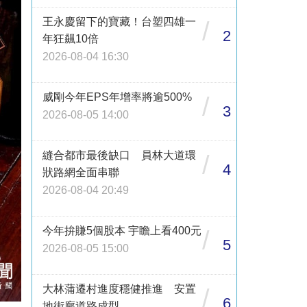
王永慶留下的寶藏！台塑四雄一
/
2
年狂飆10倍
2026-08-04 16:30
威剛今年EPS年增率將逾500%
/
3
2026-08-05 14:00
縫合都市最後缺口 員林大道環
/
4
狀路網全面串聯
2026-08-04 20:49
今年拚賺5個股本 宇瞻上看400元
/
5
2026-08-05 15:00
大林蒲遷村進度穩健推進 安置
/
6
地街廓道路成型