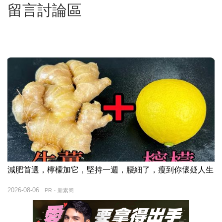
留言討論區
減肥首選，檸檬加它，堅持一週，腰細了，瘦到你懷疑人生
2026-08-06
PR・新素簡