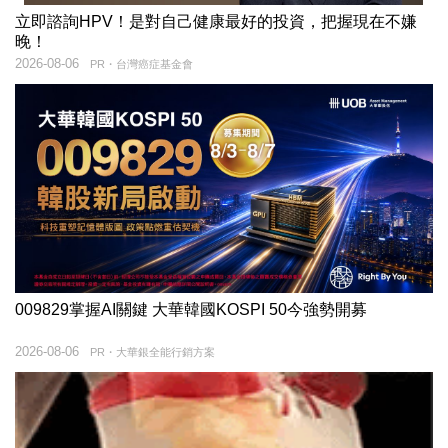
立即諮詢HPV！是對自己健康最好的投資，把握現在不嫌
晚！
2026-08-06
PR・台灣癌症基金會
009829掌握AI關鍵 大華韓國KOSPI 50今強勢開募
2026-08-06
PR・大華銀全能行銷方案