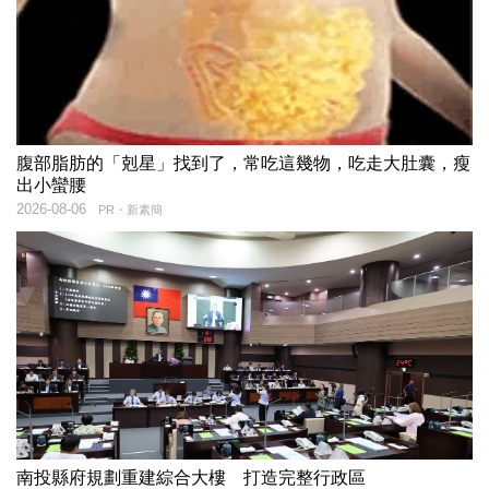
腹部脂肪的「剋星」找到了，常吃這幾物，吃走大肚囊，瘦
出小蠻腰
2026-08-06
PR・新素簡
南投縣府規劃重建綜合大樓 打造完整行政區