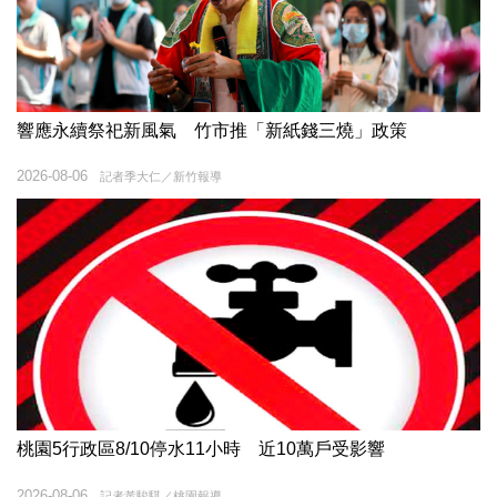
響應永續祭祀新風氣 竹市推「新紙錢三燒」政策
2026-08-06
記者季大仁／新竹報導
桃園5行政區8/10停水11小時 近10萬戶受影響
2026-08-06
記者黃駿騏／桃園報導