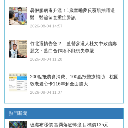
暑假腸病毒升溫！1歲童睡夢反覆肌抽躍送
醫 醫籲留意重症警訊
2026-08-04 14:57
竹北選情告急？ 藍營參選人杜文中致信鄭
麗文：藍白合作絕不能喪失尊嚴
2026-08-04 11:28
200點抵農會消費、100點抵醫療補助 桃園
敬老愛心卡116年起全面擴大
2026-08-04 11:07
熱門新聞
玻纖布漲價 富喬落底轉強 目標價135元