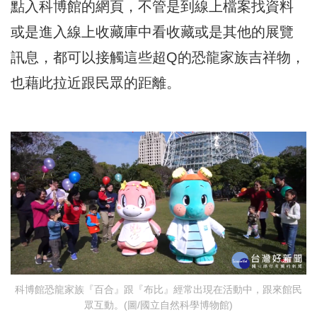
點入科博館的網頁，不管是到線上檔案找資料
或是進入線上收藏庫中看收藏或是其他的展覽
訊息，都可以接觸這些超Q的恐龍家族吉祥物，
也藉此拉近跟民眾的距離。
科博館恐龍家族『百合』跟『布比』經常出現在活動中，跟來館民
眾互動。(圖/國立自然科學博物館)