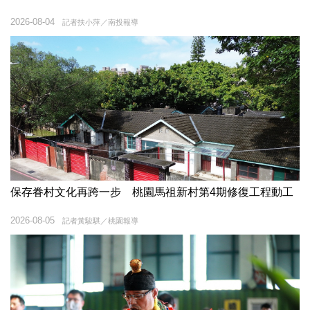
2026-08-04
記者扶小萍／南投報導
保存眷村文化再跨一步 桃園馬祖新村第4期修復工程動工
2026-08-05
記者黃駿騏／桃園報導