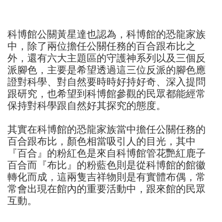
科博館公關黃星達也認為，科博館的恐龍家族
中，除了兩位擔任公關任務的百合跟布比之
外，還有六大主題區的守護神系列以及三個反
派腳色，主要是希望透過這三位反派的腳色應
證對科學、對自然要時時好持好奇、深入提問
跟研究，也希望到科博館參觀的民眾都能經常
保持對科學跟自然好其探究的態度。
其實在科博館的恐龍家族當中擔任公關任務的
百合跟布比，顏色相當吸引人的目光，其中
『百合』的粉紅色是來自科博館管花艷紅鹿子
百合而『布比』的粉藍色則是從科博館的館徽
轉化而成，這兩隻吉祥物則是有實體布偶，常
常會出現在館內的重要活動中，跟來館的民眾
互動。