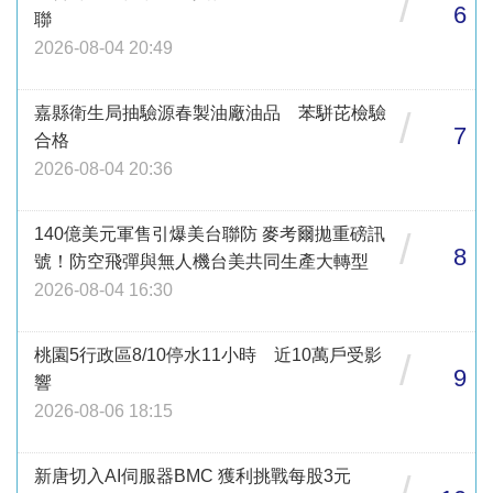
/
6
聯
2026-08-04 20:49
嘉縣衛生局抽驗源春製油廠油品 苯駢芘檢驗
/
7
合格
2026-08-04 20:36
140億美元軍售引爆美台聯防 麥考爾拋重磅訊
/
8
號！防空飛彈與無人機台美共同生產大轉型
2026-08-04 16:30
桃園5行政區8/10停水11小時 近10萬戶受影
/
9
響
2026-08-06 18:15
新唐切入AI伺服器BMC 獲利挑戰每股3元
/