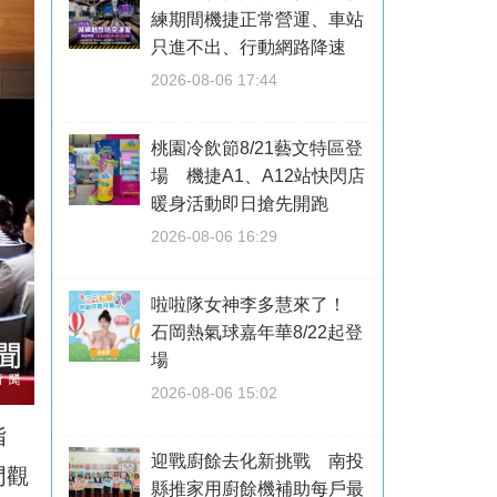
練期間機捷正常營運、車站
只進不出、行動網路降速
2026-08-06 17:44
桃園冷飲節8/21藝文特區登
場 機捷A1、A12站快閃店
暖身活動即日搶先開跑
2026-08-06 16:29
啦啦隊女神李多慧來了！
石岡熱氣球嘉年華8/22起登
場
2026-08-06 15:02
指
迎戰廚餘去化新挑戰 南投
門觀
縣推家用廚餘機補助每戶最