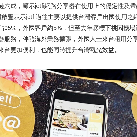
六成，顯示jetfi網路分享器在使用上的穩定性及帶
鍾啟豐表示jetfi過往主要以提供台灣客戶出國使用之
佔95%，外國客戶約5%，但至去年底標下桃園機場
器服務，伴隨海外業務擴張，外國人士來台租用分
來台更加便利，也能同時提升台灣觀光效益。