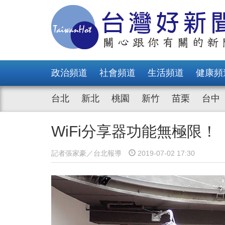
政治頻道
社會頻道
生活頻道
健康頻
台北
新北
桃園
新竹
苗栗
台中
WiFi分享器功能無極限
記者張家豪／台北報導
2019-07-02 17:30