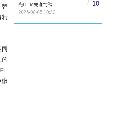
/
10
光HBM先進封裝
，替
2026-08-05 10:30
遊精
距同
止的
i
遊微