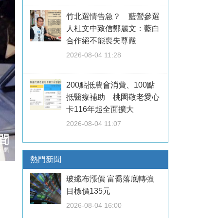
竹北選情告急？ 藍營參選
人杜文中致信鄭麗文：藍白
合作絕不能喪失尊嚴
2026-08-04 11:28
200點抵農會消費、100點
抵醫療補助 桃園敬老愛心
卡116年起全面擴大
2026-08-04 11:07
熱門新聞
玻纖布漲價 富喬落底轉強
目標價135元
2026-08-04 16:00