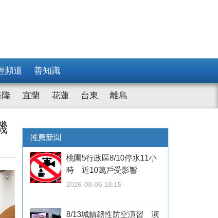
經頻道
善知識
基隆
宜蘭
花蓮
台東
離島
機
推薦新聞
桃園5行政區8/10停水11小
時 近10萬戶受影響
2026-08-06 18:15
8/13城鎮韌性防空演習 演