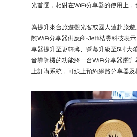
光首選，相對在WiFi分享器的使用上
為提升來台旅遊觀光客或國人遠赴旅遊之
際WiFi分享器供應商-Jetfi桔豐科
享器提升至更輕薄、營幕升級至5吋大
音導覽機的功能將一台WiFi分享器躍升為多
上訂購系統，可線上預約網路分享器及