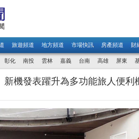
道
旅遊頻道
地方頻道
市場快訊
房產頻道
財
彰化
南投
雲林
嘉義
台南
高雄
屏東
！ 新機發表躍升為多功能旅人便利