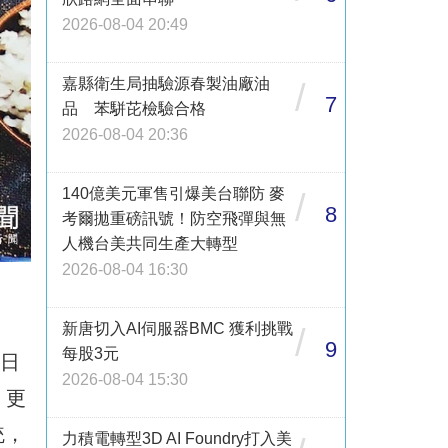
2026-08-04 20:49
嘉縣衛生局抽驗源春製油廠油
/
7
品 苯駢芘檢驗合格
2026-08-04 20:36
140億美元軍售引爆美台聯防 麥
/
8
考爾拋重磅訊號！防空飛彈與無
人機台美共同生產大轉型
2026-08-04 16:30
新唐切入AI伺服器BMC 獲利挑戰
/
9
每股3元
t日
2026-08-04 15:30
。更
統，
力積電轉型3D AI Foundry打入美