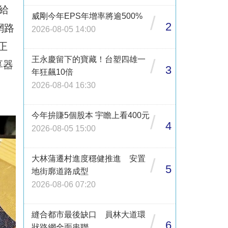
給
威剛今年EPS年增率將逾500%
/
2
網路
2026-08-05 14:00
正
王永慶留下的寶藏！台塑四雄一
/
享器
3
年狂飆10倍
2026-08-04 16:30
今年拚賺5個股本 宇瞻上看400元
/
4
2026-08-05 15:00
大林蒲遷村進度穩健推進 安置
/
5
地街廓道路成型
2026-08-06 07:20
縫合都市最後缺口 員林大道環
/
6
狀路網全面串聯