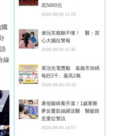
高5000元
2026-08-05 17:23
的國
連玩笑都聽不懂！ 醫：當
分
心大腦拉警報
語
2026-08-05 11:35
合線
屋頂光電獎勵 嘉義市加碼
。
每瓩2千、最高2萬
2026-08-04 19:10
暑假腸病毒升溫！1歲童睡
夢反覆肌抽躍送醫 醫籲留
意重症警訊
2026-08-04 14:57