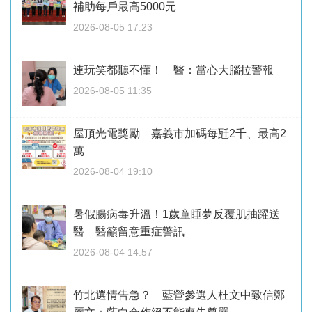
補助每戶最高5000元
2026-08-05 17:23
連玩笑都聽不懂！ 醫：當心大腦拉警報
2026-08-05 11:35
屋頂光電獎勵 嘉義市加碼每瓩2千、最高2
萬
2026-08-04 19:10
暑假腸病毒升溫！1歲童睡夢反覆肌抽躍送
醫 醫籲留意重症警訊
2026-08-04 14:57
竹北選情告急？ 藍營參選人杜文中致信鄭