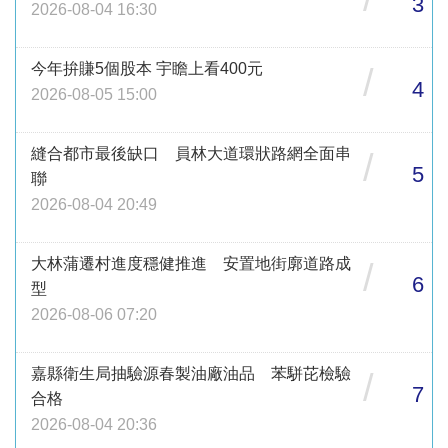
3
2026-08-04 16:30
今年拚賺5個股本 宇瞻上看400元
/
4
2026-08-05 15:00
縫合都市最後缺口 員林大道環狀路網全面串
/
5
聯
2026-08-04 20:49
大林蒲遷村進度穩健推進 安置地街廓道路成
/
6
型
2026-08-06 07:20
嘉縣衛生局抽驗源春製油廠油品 苯駢芘檢驗
/
7
合格
2026-08-04 20:36