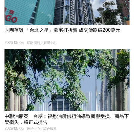
財團落難 「台北之星」豪宅打折賣 成交價跌破200萬元
2026-08-05
理財周刊／新聞中心
中聯油脂案 台糖︰福懋油所供粗油導致商譽受損、商品下
架損失，將正式提告
2026-08-05
政治中心／綜合報導