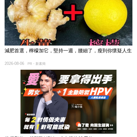
減肥首選，檸檬加它，堅持一週，腰細了，瘦到你懷疑人生
2026-08-06
PR・新素簡