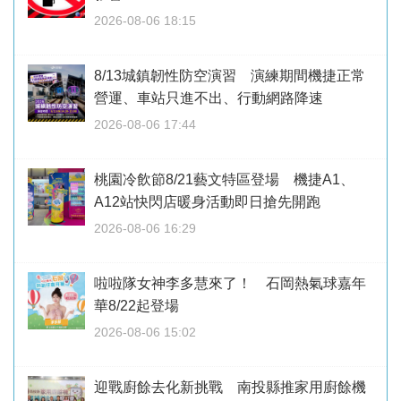
2026-08-06 18:15
8/13城鎮韌性防空演習 演練期間機捷正常
營運、車站只進不出、行動網路降速
2026-08-06 17:44
桃園冷飲節8/21藝文特區登場 機捷A1、
A12站快閃店暖身活動即日搶先開跑
2026-08-06 16:29
啦啦隊女神李多慧來了！ 石岡熱氣球嘉年
華8/22起登場
2026-08-06 15:02
迎戰廚餘去化新挑戰 南投縣推家用廚餘機