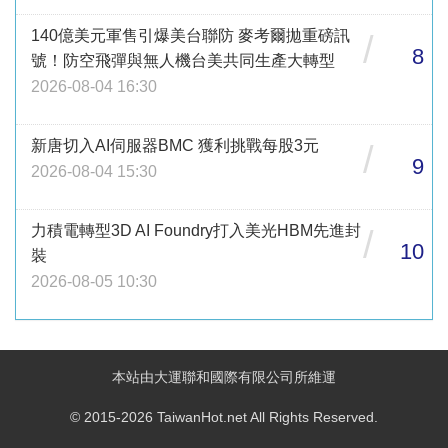
140億美元軍售引爆美台聯防 麥考爾拋重磅訊
/
8
號！防空飛彈與無人機台美共同生產大轉型
2026-08-04 16:30
新唐切入AI伺服器BMC 獲利挑戰每股3元
/
9
2026-08-04 15:30
力積電轉型3D AI Foundry打入美光HBM先進封
/
10
裝
2026-08-05 10:30
本站由大運聯和國際有限公司所維運
© 2015-2026 TaiwanHot.net All Rights Reserved.