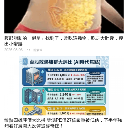
腹部脂肪的「剋星」找到了，常吃這幾物，吃走大肚囊，瘦
出小蠻腰
2026-08-06
PR・新素簡
散熱四雄評價大比拼 雙鴻PE僅27倍嚴重被低估，下半年強
烈看好展開大反彈追趕奇鋐！