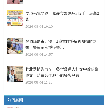
屋頂光電獎勵 嘉義市加碼每瓩2千、最高2
萬
2026-08-04 19:10
暑假腸病毒升溫！1歲童睡夢反覆肌抽躍送
醫 醫籲留意重症警訊
2026-08-04 14:57
竹北選情告急？ 藍營參選人杜文中致信鄭
麗文：藍白合作絕不能喪失尊嚴
2026-08-04 11:28
熱門新聞