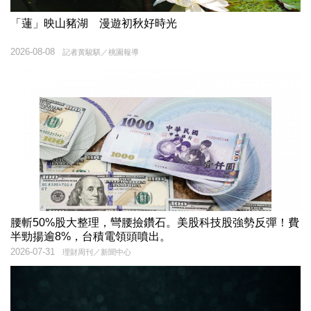
「蓮」映山豬湖 漫遊初秋好時光
2026-08-08
記者黃駿騏／桃園報導
腰斬50%股大整理，彎腰撿鑽石。美股科技股強勢反彈！費
半勁揚逾8%，台積電領頭噴出。
2026-07-31
理財周刊／新聞中心