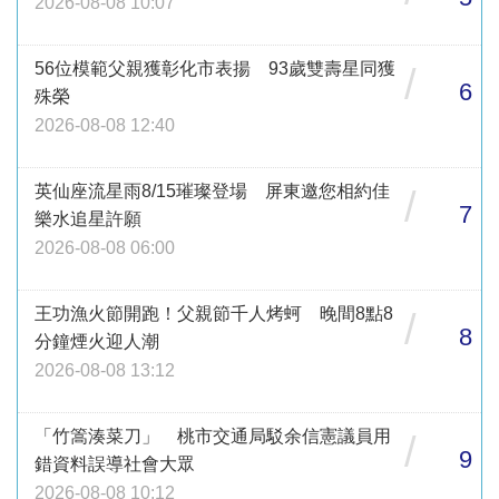
2026-08-08 10:07
56位模範父親獲彰化市表揚 93歲雙壽星同獲
/
6
殊榮
2026-08-08 12:40
英仙座流星雨8/15璀璨登場 屏東邀您相約佳
/
7
樂水追星許願
2026-08-08 06:00
王功漁火節開跑！父親節千人烤蚵 晚間8點8
/
8
分鐘煙火迎人潮
2026-08-08 13:12
「竹篙湊菜刀」 桃市交通局駁余信憲議員用
/
9
錯資料誤導社會大眾
2026-08-08 10:12