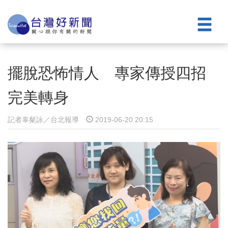
擺脫恐怖情人 專家傳授四招
完美轉身
記者辜粲詠／台北報導
2019-06-20 20:15