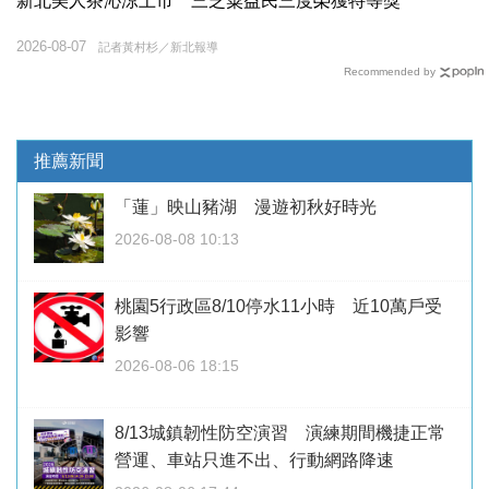
新北美人茶沁涼上市 三芝粟益民三度榮獲特等獎
2026-08-07
記者黃村杉／新北報導
Recommended by
推薦新聞
「蓮」映山豬湖 漫遊初秋好時光
2026-08-08 10:13
桃園5行政區8/10停水11小時 近10萬戶受
影響
2026-08-06 18:15
8/13城鎮韌性防空演習 演練期間機捷正常
營運、車站只進不出、行動網路降速