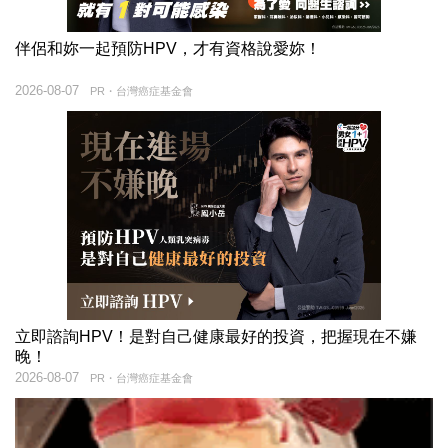
伴侶和妳一起預防HPV，才有資格說愛妳！
2026-08-07
PR・台灣癌症基金會
立即諮詢HPV！是對自己健康最好的投資，把握現在不嫌
晚！
2026-08-07
PR・台灣癌症基金會