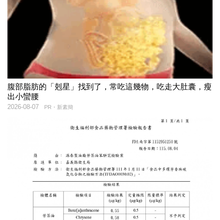
腹部脂肪的「剋星」找到了，常吃這幾物，吃走大肚囊，瘦
出小蠻腰
2026-08-07
PR・新素簡