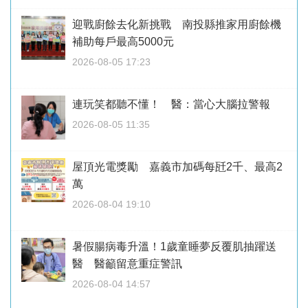
迎戰廚餘去化新挑戰 南投縣推家用廚餘機
補助每戶最高5000元
2026-08-05 17:23
連玩笑都聽不懂！ 醫：當心大腦拉警報
2026-08-05 11:35
屋頂光電獎勵 嘉義市加碼每瓩2千、最高2
萬
2026-08-04 19:10
暑假腸病毒升溫！1歲童睡夢反覆肌抽躍送
醫 醫籲留意重症警訊
2026-08-04 14:57