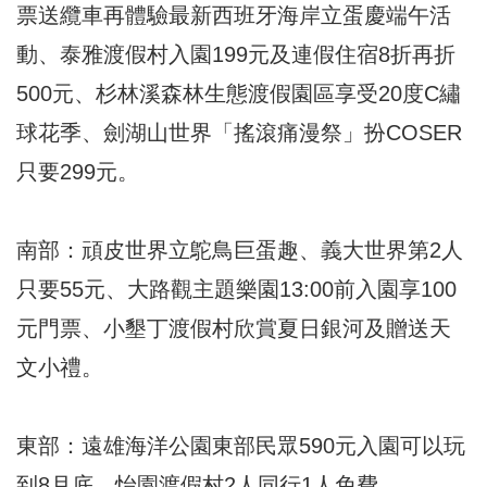
票送纜車再體驗最新西班牙海岸立蛋慶端午活
動、泰雅渡假村入園199元及連假住宿8折再折
500元、杉林溪森林生態渡假園區享受20度C繡
球花季、劍湖山世界「搖滾痛漫祭」扮COSER
只要299元。
南部：頑皮世界立鴕鳥巨蛋趣、義大世界第2人
只要55元、大路觀主題樂園13:00前入園享100
元門票、小墾丁渡假村欣賞夏日銀河及贈送天
文小禮。
東部：遠雄海洋公園東部民眾590元入園可以玩
到8月底、怡園渡假村2人同行1人免費