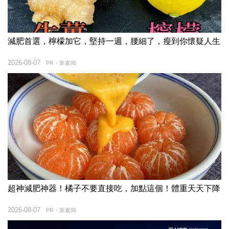
減肥首選，檸檬加它，堅持一週，腰細了，瘦到你懷疑人生
2026-08-07
PR・新素簡
超神減肥神器！橘子不要直接吃，加點這個！體重天天下降
2026-08-07
PR・新素簡