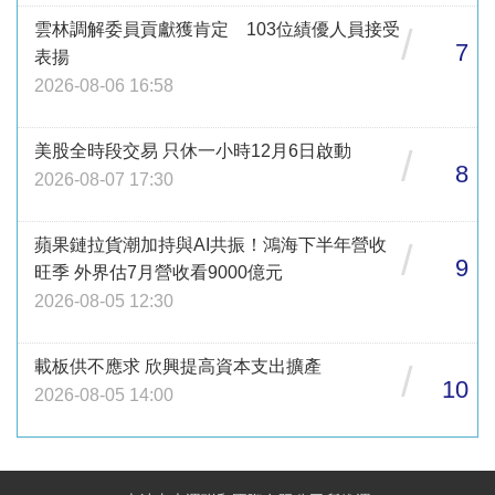
雲林調解委員貢獻獲肯定 103位績優人員接受
/
7
表揚
2026-08-06 16:58
美股全時段交易 只休一小時12月6日啟動
/
8
2026-08-07 17:30
蘋果鏈拉貨潮加持與AI共振！鴻海下半年營收
/
9
旺季 外界估7月營收看9000億元
2026-08-05 12:30
載板供不應求 欣興提高資本支出擴產
/
10
2026-08-05 14:00