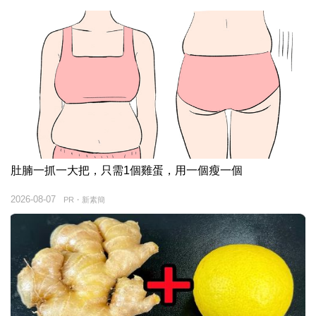
肚腩一抓一大把，只需1個雞蛋，用一個瘦一個
2026-08-07
PR・新素簡