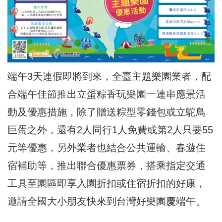
端午3天連假即將到來，全臺主題樂園業者，配
合端午佳節推出立蛋粽香玩樂園一連串應景活
動及優惠措施，除了贈送粽型零錢包或立鴕鳥
巨蛋之外，還有2人同行1人免費或第2人只要55
元等優惠，另外業者也結合公共運輸、春遊住
宿補助等，推出聯合優惠票券，搭乘指定交通
工具至園區即享入園折扣或住宿折扣的好康，
邀請全國大小朋友快來到台灣好樂園慶端午。