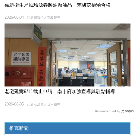
嘉縣衛生局抽驗源春製油廠油品 苯駢芘檢驗合格
2026-08-04
記者陳致愷／嘉義報導
老宅延壽9/11截止申請 南市府加強宣導與駐點輔導
2026-08-05
記者莊漢昌／台南報導
Recommended by
推薦新聞