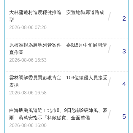
大林蒲遷村進度穩健推進 安置地街廓道路成
/
2
型
2026-08-06 07:20
原核准視為農地列管案件 嘉縣8月中旬展開清
/
3
查作業
2026-08-06 16:53
雲林調解委員貢獻獲肯定 103位績優人員接受
/
4
表揚
2026-08-06 16:58
白海豚颱風逼近！北市8、9日恐飆9級陣風、豪
/
5
雨 蔣萬安指示「料敵從寬」全面整備
2026-08-06 16:00