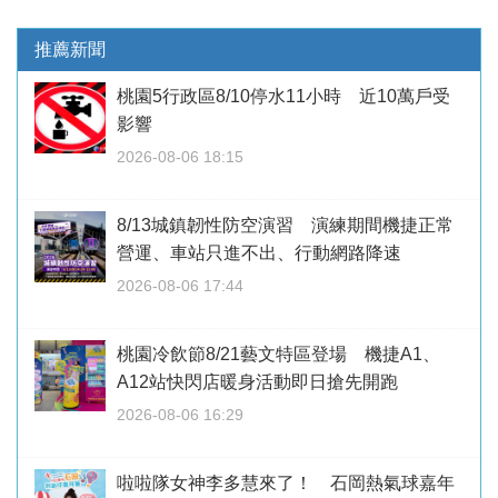
推薦新聞
桃園5行政區8/10停水11小時 近10萬戶受
影響
2026-08-06 18:15
8/13城鎮韌性防空演習 演練期間機捷正常
營運、車站只進不出、行動網路降速
2026-08-06 17:44
桃園冷飲節8/21藝文特區登場 機捷A1、
A12站快閃店暖身活動即日搶先開跑
2026-08-06 16:29
啦啦隊女神李多慧來了！ 石岡熱氣球嘉年