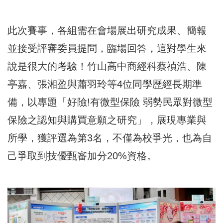
此次賽事，各組需在會場展出研究成果、簡報
並接受評審委員提問，臨場回答，這對學生來
說是很大的考驗！竹山高中商經科蔡禎浩、陳
亭嘉、張湘盈與蕭羽玲等4位同學歷經長期準
備，以專題「好險!有微型保險 弱勢民眾對微型
保險之認知與購買意願之研究」，展現專業與
所學，獲評選為第3名，不僅為校爭光，也為自
己爭取到技優甄審加分20%資格。