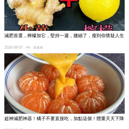
減肥首選，檸檬加它，堅持一週，腰細了，瘦到你懷疑人生
2026-08-07
PR・新素簡
超神減肥神器！橘子不要直接吃，加點這個！體重天天下降