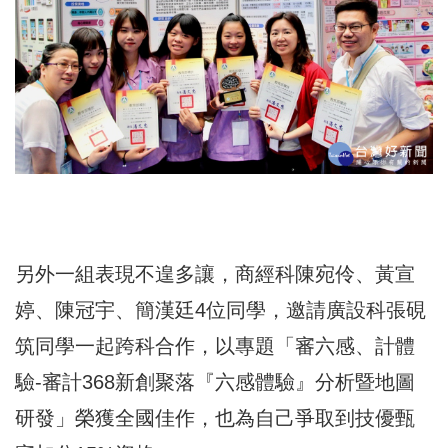
另外一組表現不遑多讓，商經科陳宛伶、黃宣
婷、陳冠宇、簡漢廷4位同學，邀請廣設科張硯
筑同學一起跨科合作，以專題「審六感、計體
驗-審計368新創聚落『六感體驗』分析暨地圖
研發」榮獲全國佳作，也為自己爭取到技優甄