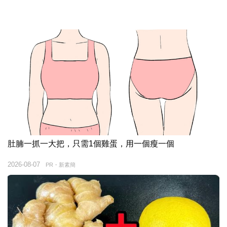
肚腩一抓一大把，只需1個雞蛋，用一個瘦一個
2026-08-07
PR・新素簡