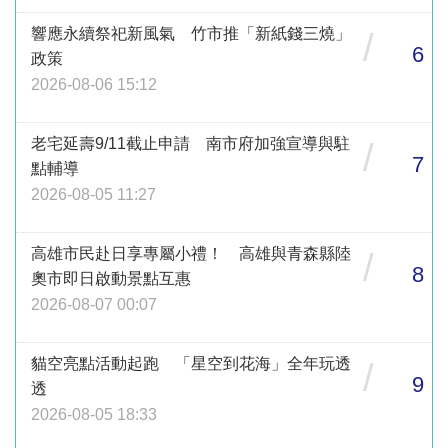
響應永續祭祀新風氣 竹市推「新紙錢三燒」
/
6
政策
2026-08-06 15:12
老宅延壽9/11截止申請 南市府加強宣導與駐
/
7
點輔導
2026-08-05 11:27
高雄市民赴日享專屬小禮！ 高雄與青森縣陸
/
8
奧市即日啟動景點互惠
2026-08-07 00:07
貓空亮點活動起跑 「星空到花海」全年玩透
/
9
透
2026-08-05 18:33