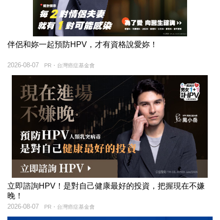
伴侶和妳一起預防HPV，才有資格說愛妳！
2026-08-07
PR・台灣癌症基金會
立即諮詢HPV！是對自己健康最好的投資，把握現在不嫌
晚！
2026-08-07
PR・台灣癌症基金會