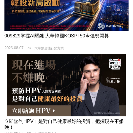
009829掌握AI關鍵 大華韓國KOSPI 50今強勢開募
2026-08-07
PR・大華銀全能行銷方案
立即諮詢HPV！是對自己健康最好的投資，把握現在不嫌
晚！