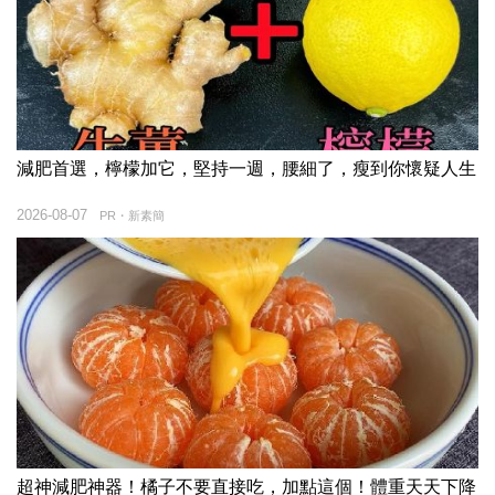
減肥首選，檸檬加它，堅持一週，腰細了，瘦到你懷疑人生
2026-08-07
PR・新素簡
超神減肥神器！橘子不要直接吃，加點這個！體重天天下降