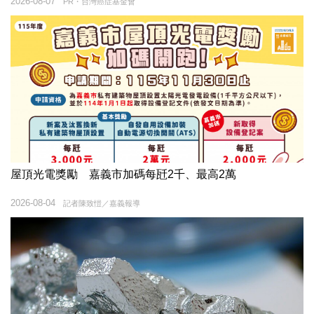
2026-08-07
PR・台灣癌症基金會
屋頂光電獎勵 嘉義市加碼每瓩2千、最高2萬
2026-08-04
記者陳致愷／嘉義報導