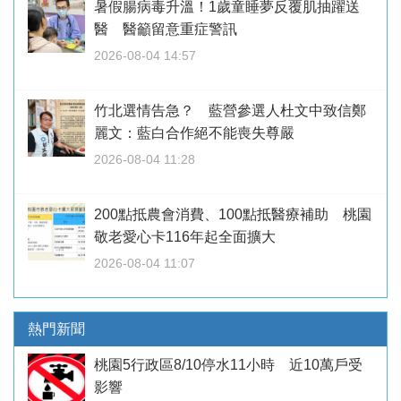
暑假腸病毒升溫！1歲童睡夢反覆肌抽躍送
醫 醫籲留意重症警訊
2026-08-04 14:57
竹北選情告急？ 藍營參選人杜文中致信鄭
麗文：藍白合作絕不能喪失尊嚴
2026-08-04 11:28
200點抵農會消費、100點抵醫療補助 桃園
敬老愛心卡116年起全面擴大
2026-08-04 11:07
熱門新聞
桃園5行政區8/10停水11小時 近10萬戶受
影響