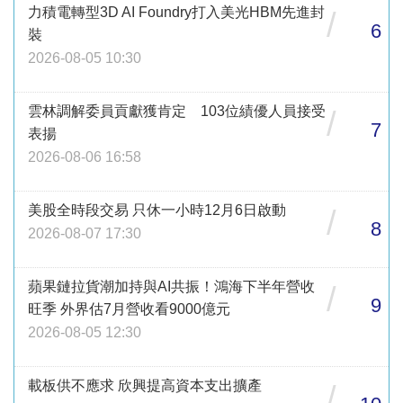
力積電轉型3D AI Foundry打入美光HBM先進封
/
6
裝
2026-08-05 10:30
雲林調解委員貢獻獲肯定 103位績優人員接受
/
7
表揚
2026-08-06 16:58
美股全時段交易 只休一小時12月6日啟動
/
8
2026-08-07 17:30
蘋果鏈拉貨潮加持與AI共振！鴻海下半年營收
/
9
旺季 外界估7月營收看9000億元
2026-08-05 12:30
載板供不應求 欣興提高資本支出擴產
/