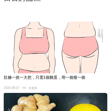
肚腩一抓一大把，只需1個雞蛋，用一個瘦一個
2026-08-07
PR・新素簡