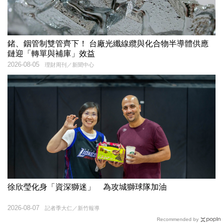
鍺、銦管制雙管齊下！ 台廠光纖線纜與化合物半導體供應
鏈迎「轉單與補庫」效益
2026-08-05
理財周刊／新聞中心
徐欣瑩化身「資深獅迷」 為攻城獅球隊加油
2026-08-07
記者季大仁／新竹報導
Recommended by