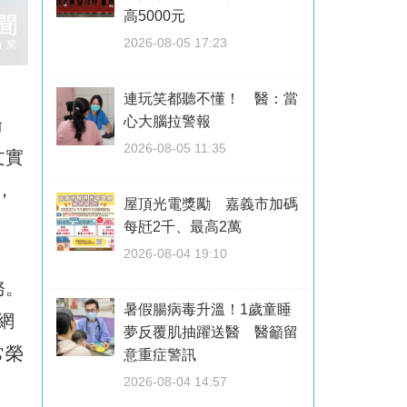
高5000元
2026-08-05 17:23
連玩笑都聽不懂！ 醫：當
心大腦拉警報
論
2026-08-05 11:35
文實
，
屋頂光電獎勵 嘉義市加碼
。
每瓩2千、最高2萬
2026-08-04 19:10
務。
暑假腸病毒升溫！1歲童睡
網
夢反覆肌抽躍送醫 醫籲留
常榮
意重症警訊
2026-08-04 14:57