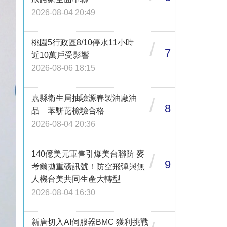
2026-08-04 20:49
桃園5行政區8/10停水11小時
/
7
近10萬戶受影響
2026-08-06 18:15
嘉縣衛生局抽驗源春製油廠油
/
8
品 苯駢芘檢驗合格
2026-08-04 20:36
140億美元軍售引爆美台聯防 麥
/
9
考爾拋重磅訊號！防空飛彈與無
人機台美共同生產大轉型
2026-08-04 16:30
新唐切入AI伺服器BMC 獲利挑戰