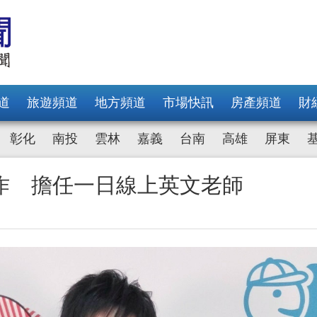
道
旅遊頻道
地方頻道
市場快訊
房產頻道
財
彰化
南投
雲林
嘉義
台南
高雄
屏東
作 擔任一日線上英文老師