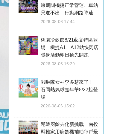
練期間機捷正常營運、車站
只進不出、行動網路降速
2026-08-06 17:44
桃園冷飲節8/21藝文特區登
場 機捷A1、A12站快閃店
暖身活動即日搶先開跑
2026-08-06 16:29
啦啦隊女神李多慧來了！
石岡熱氣球嘉年華8/22起登
場
2026-08-06 15:02
迎戰廚餘去化新挑戰 南投
縣推家用廚餘機補助每戶最