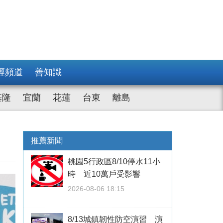
經頻道
善知識
基隆
宜蘭
花蓮
台東
離島
推薦新聞
桃園5行政區8/10停水11小
時 近10萬戶受影響
2026-08-06 18:15
8/13城鎮韌性防空演習 演