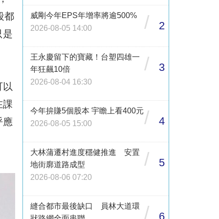
段都
威剛今年EPS年增率將逾500%
/
2
2026-08-05 14:00
只是
王永慶留下的寶藏！台塑四雄一
/
3
年狂飆10倍
2026-08-04 16:30
可以
在課
今年拚賺5個股本 宇瞻上看400元
/
4
呼應
2026-08-05 15:00
大林蒲遷村進度穩健推進 安置
/
5
地街廓道路成型
2026-08-06 07:20
縫合都市最後缺口 員林大道環
/
6
狀路網全面串聯