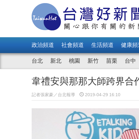
政治頻道
社會頻道
生活頻道
健康頻
台北
新北
桃園
新竹
苗栗
台中
韋禮安與那那大師跨界合
記者張家豪／台北報導
2019-04-29 16:10