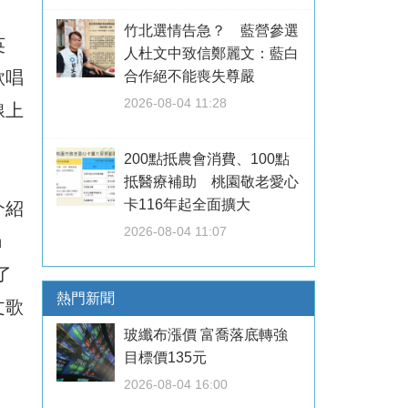
竹北選情告急？ 藍營參選
英
人杜文中致信鄭麗文：藍白
歌唱
合作絕不能喪失尊嚴
2026-08-04 11:28
線上
200點抵農會消費、100點
抵醫療補助 桃園敬老愛心
卡116年起全面擴大
介紹
2026-08-04 11:07
n
了
熱門新聞
文歌
玻纖布漲價 富喬落底轉強
目標價135元
2026-08-04 16:00
，