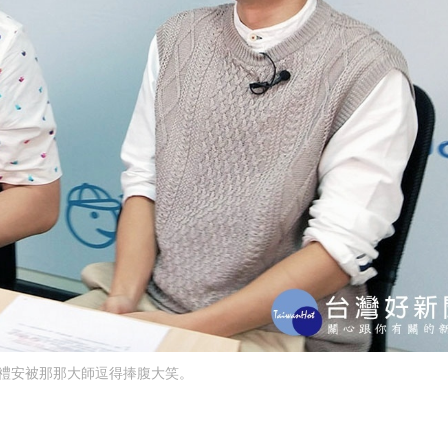
禮安被那那大師逗得捧腹大笑。