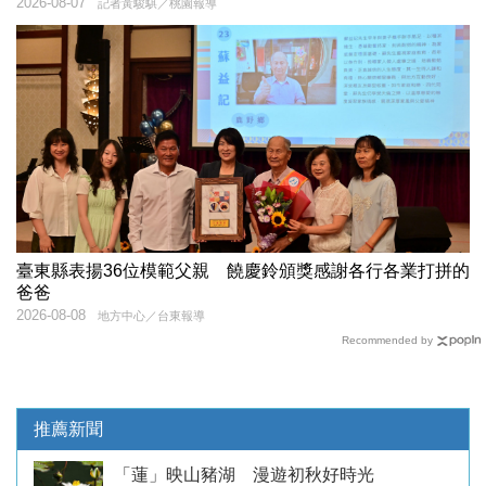
2026-08-07
記者黃駿騏／桃園報導
臺東縣表揚36位模範父親 饒慶鈴頒獎感謝各行各業打拼的
爸爸
2026-08-08
地方中心／台東報導
Recommended by
推薦新聞
「蓮」映山豬湖 漫遊初秋好時光