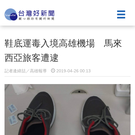
鞋底運毒入境高雄機場 馬來
西亞旅客遭逮
記者逄緯喆／高雄報導
2019-04-26 00:13