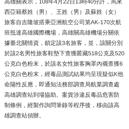
高雄關表示，108年4月22日13時40分許，馬來
西亞籍蔡姓（男）、王姓（男）及蘇姓（女）
旅客自吉隆坡搭乘亞洲航空公司第AK-170次航
班抵達高雄國際機場，高雄關高雄機場分關依
據臺北關情資，鎖定該3名旅客，並，該關分別
於該2名男性旅客鞋墊下查獲匿藏518公克及520
公克白色粉末，於該名女性旅客胸罩內襯查獲6
公克白色粉末，經毒品測試結果均呈現疑似K他
命陽性反應，即通知法務部調查局航業調查處
高雄調查站到場協助。案貨涉違反毒品危害防
制條例，經製作詢問筆錄等程序後，移由該高
雄調查站偵辦。