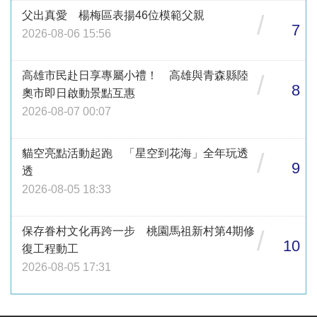
父出真愛 楊梅區表揚46位模範父親
/
7
2026-08-06 15:56
高雄市民赴日享專屬小禮！ 高雄與青森縣陸
/
8
奧市即日啟動景點互惠
2026-08-07 00:07
貓空亮點活動起跑 「星空到花海」全年玩透
/
9
透
2026-08-05 18:33
保存眷村文化再跨一步 桃園馬祖新村第4期修
/
10
復工程動工
2026-08-05 17:31