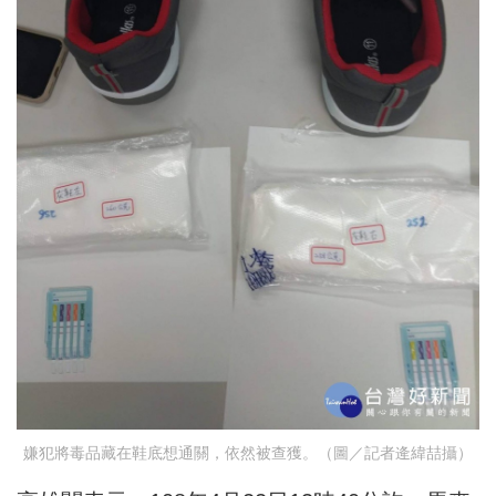
嫌犯將毒品藏在鞋底想通關，依然被查獲。（圖／記者逄緯喆攝）