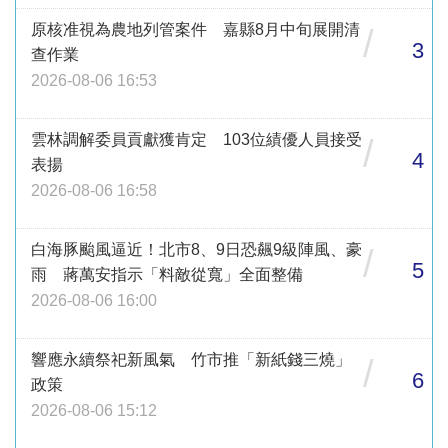
原核准視為農地列管案件 嘉縣8月中旬展開清
/
3
查作業
2026-08-06 16:53
雲林調解委員貢獻獲肯定 103位績優人員接受
/
4
表揚
2026-08-06 16:58
白海豚颱風逼近！北市8、9日恐飆9級陣風、豪
/
5
雨 蔣萬安指示「料敵從寬」全面整備
2026-08-06 16:00
響應永續祭祀新風氣 竹市推「新紙錢三燒」
/
6
政策
2026-08-06 15:12