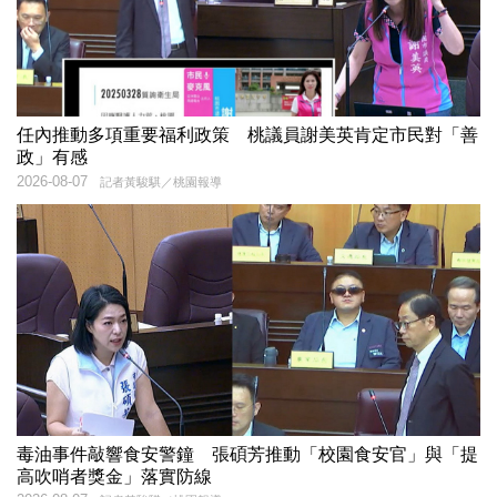
任內推動多項重要福利政策 桃議員謝美英肯定市民對「善
政」有感
2026-08-07
記者黃駿騏／桃園報導
毒油事件敲響食安警鐘 張碩芳推動「校園食安官」與「提
高吹哨者獎金」落實防線