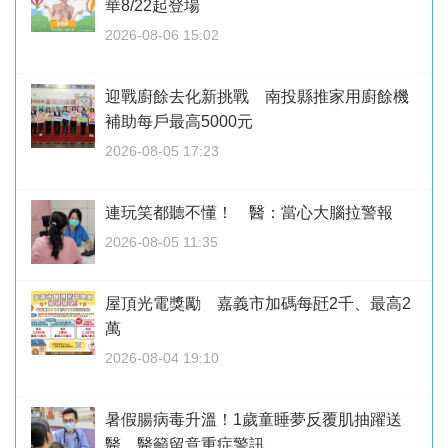
華8/22起登場
2026-08-06 15:02
迎戰廚餘去化新挑戰 南投縣推家用廚餘機
補助每戶最高5000元
2026-08-05 17:23
連玩笑都聽不懂！ 醫：當心大腦拉警報
2026-08-05 11:35
屋頂光電獎勵 嘉義市加碼每瓩2千、最高2
萬
2026-08-04 19:10
暑假腸病毒升溫！1歲童睡夢反覆肌抽躍送
醫 醫籲留意重症警訊