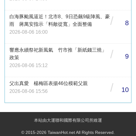
白海豚颱風逼近！北市8、9日恐飆9級陣風、豪
/
8
雨 蔣萬安指示「料敵從寬」全面整備
2026-08-06 16:00
響應永續祭祀新風氣 竹市推「新紙錢三燒」
/
9
政策
2026-08-06 15:12
父出真愛 楊梅區表揚46位模範父親
/
10
2026-08-06 15:56
本站由大運聯和國際有限公司所維運
© 2015-2026 TaiwanHot.net All Rights Reserved.