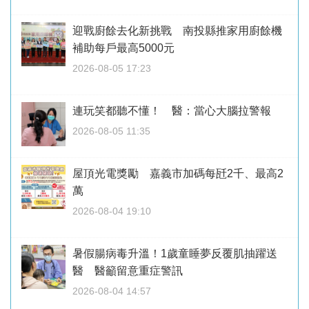
迎戰廚餘去化新挑戰 南投縣推家用廚餘機
補助每戶最高5000元
2026-08-05 17:23
連玩笑都聽不懂！ 醫：當心大腦拉警報
2026-08-05 11:35
屋頂光電獎勵 嘉義市加碼每瓩2千、最高2
萬
2026-08-04 19:10
暑假腸病毒升溫！1歲童睡夢反覆肌抽躍送
醫 醫籲留意重症警訊
2026-08-04 14:57