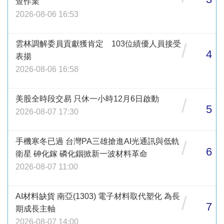
查作業
2026-08-06 16:53
雲林調解委員貢獻獲肯定 103位績優人員接受
/
4
表揚
2026-08-06 16:58
美股全時段交易 只休一小時12月6日啟動
/
5
2026-08-07 17:30
手機寒冬已過 台灣PA三雄搶進AI光通訊與低軌
/
6
衛星 砷化鎵 磷化銦掀新一波材料革命
2026-08-07 11:00
AI材料缺貨 南亞(1303) 電子材料取代塑化 為長
/
7
期成長主軸
2026-08-07 14:00