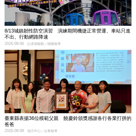
8/13城鎮韌性防空演習 演練期間機捷正常營運、車站只進
不出、行動網路降速
2026-08-06
記者黃駿騏／桃園報導
臺東縣表揚36位模範父親 饒慶鈴頒獎感謝各行各業打拼的
爸爸
2026-08-08
地方中心／台東報導