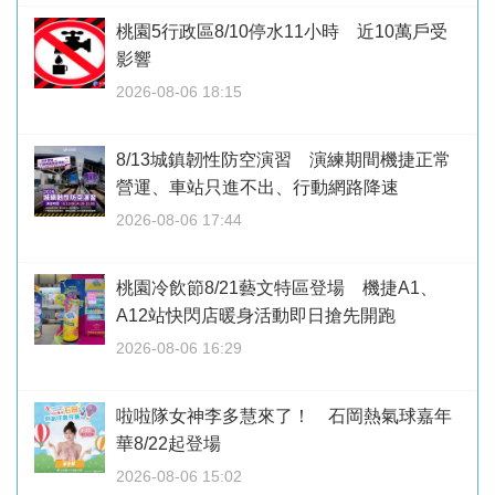
桃園5行政區8/10停水11小時 近10萬戶受
影響
2026-08-06 18:15
8/13城鎮韌性防空演習 演練期間機捷正常
營運、車站只進不出、行動網路降速
2026-08-06 17:44
桃園冷飲節8/21藝文特區登場 機捷A1、
A12站快閃店暖身活動即日搶先開跑
2026-08-06 16:29
啦啦隊女神李多慧來了！ 石岡熱氣球嘉年
華8/22起登場
2026-08-06 15:02