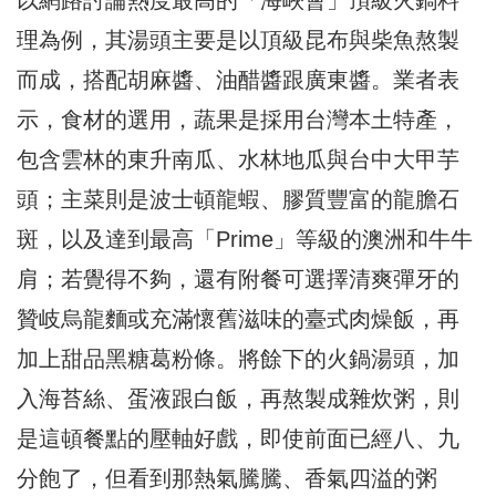
以網路討論熱度最高的「海峽會」頂級火鍋料
理為例，其湯頭主要是以頂級昆布與柴魚熬製
而成，搭配胡麻醬、油醋醬跟廣東醬。業者表
示，食材的選用，蔬果是採用台灣本土特產，
包含雲林的東升南瓜、水林地瓜與台中大甲芋
頭；主菜則是波士頓龍蝦、膠質豐富的龍膽石
斑，以及達到最高「Prime」等級的澳洲和牛牛
肩；若覺得不夠，還有附餐可選擇清爽彈牙的
贊岐烏龍麵或充滿懷舊滋味的臺式肉燥飯，再
加上甜品黑糖葛粉條。將餘下的火鍋湯頭，加
入海苔絲、蛋液跟白飯，再熬製成雜炊粥，則
是這頓餐點的壓軸好戲，即使前面已經八、九
分飽了，但看到那熱氣騰騰、香氣四溢的粥