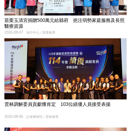
苗栗玉清宮捐贈500萬元給縣府 挹注弱勢家庭服務及長照
醫療資源
2026-08-07
地方中心／苗栗報導
雲林調解委員貢獻獲肯定 103位績優人員接受表揚
2026-08-06
記者陳致愷／雲林報導