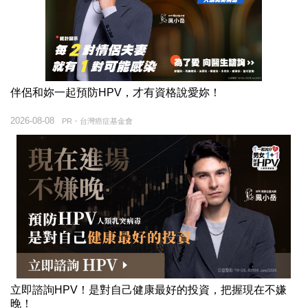
伴侶和妳一起預防HPV，才有資格說愛妳！
2026-08-08
PR・台灣癌症基金會
立即諮詢HPV！是對自己健康最好的投資，把握現在不嫌
晚！