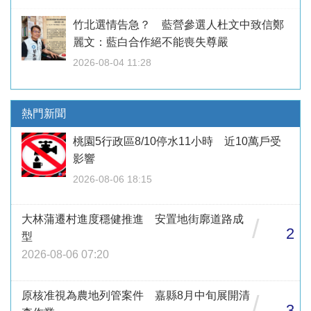
竹北選情告急？ 藍營參選人杜文中致信鄭
麗文：藍白合作絕不能喪失尊嚴
2026-08-04 11:28
熱門新聞
桃園5行政區8/10停水11小時 近10萬戶受
影響
2026-08-06 18:15
大林蒲遷村進度穩健推進 安置地街廓道路成
/
2
型
2026-08-06 07:20
原核准視為農地列管案件 嘉縣8月中旬展開清
/
3