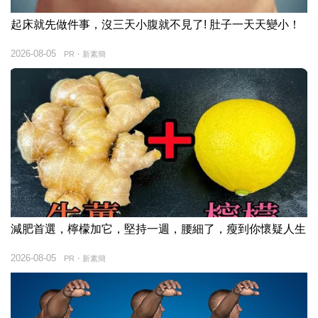
起床就先做件事，沒三天小腹就不見了! 肚子一天天變小！
2026-08-05
PR・新素簡
減肥首選，檸檬加它，堅持一週，腰細了，瘦到你懷疑人生
2026-08-05
PR・新素簡