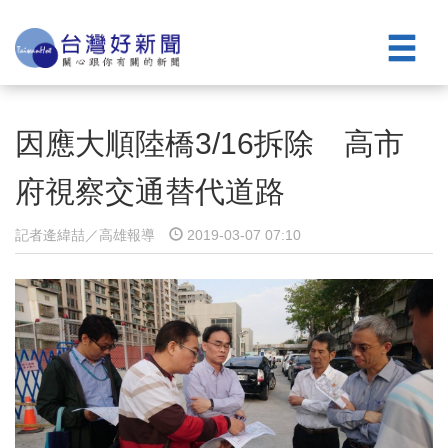
因應大順陸橋3/16拆除 高市
府視察交通替代道路
記者逄緯喆／高雄報導
2019-03-07 07:10