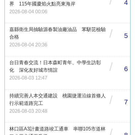
/
4
界 115年國慶焰火點亮東海岸
2026-08-04 00:06
嘉縣衛生局抽驗源春製油廠油品 苯駢芘檢驗
/
5
合格
2026-08-04 20:36
台日青春交流！日本森町青年、中學生訪彰
/
6
化 深化友好城市情誼
2026-08-03 12:47
持續完善人本交通建設 桃園捷運沿線首條人
/
7
行示範道路完工
2026-08-03 20:48
林口區A3計畫道路竣工通車 串聯105市道林
/