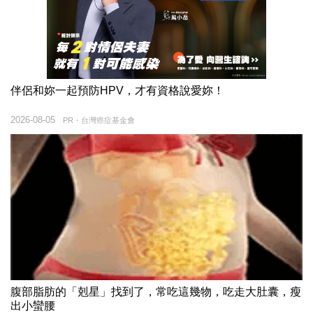
伴侶和妳一起預防HPV，才有資格說愛妳！
2026-08-05
PR・台灣癌症基金會
腹部脂肪的「剋星」找到了，常吃這幾物，吃走大肚囊，瘦
出小蠻腰