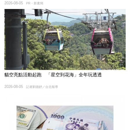
2026-08-05
PR・新素簡
貓空亮點活動起跑 「星空到花海」全年玩透透
2026-08-05
記者劉德妤／台北報導