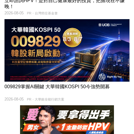
立即諮詢HPV！是對自己健康最好的投資，把握現在不嫌
晚！
2026-08-05
PR・台灣癌症基金會
009829掌握AI關鍵 大華韓國KOSPI 50今強勢開募
2026-08-05
PR・大華銀全能行銷方案