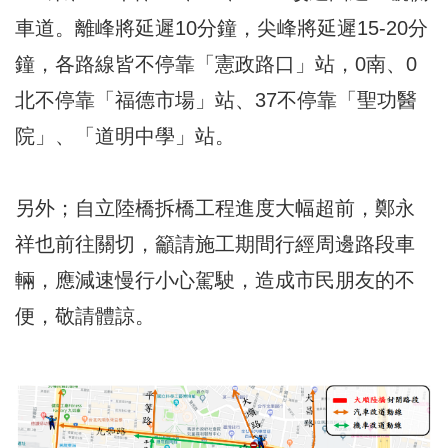
車道。離峰將延遲10分鐘，尖峰將延遲15-20分
鐘，各路線皆不停靠「憲政路口」站，0南、0
北不停靠「福德市場」站、37不停靠「聖功醫
院」、「道明中學」站。
另外；自立陸橋拆橋工程進度大幅超前，鄭永
祥也前往關切，籲請施工期間行經周邊路段車
輛，應減速慢行小心駕駛，造成市民朋友的不
便，敬請體諒。