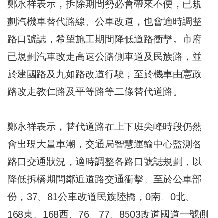
鄭永祥表示，拆除期間勢必會帶來不便，已規
劃汽機車替代路線、公車改道，也會適時調整
路口號誌，希望施工期間降低道路衝擊。市府
已規劃汽車改走高速公路側車道及民族路，並
於建國路及九如路改道行駛；至於機車由憲政
路改走教仁路及平等路等二條替代道路。
鄭永祥表示，替代道路在上下班尖峰時段仍然
會出現大量車潮，交通局智慧運輸中心監測各
路口交通狀況，適時調整各路口號誌規劃，以
降低拆橋期間鄰近道路交通衝擊。至於公車部
份，37、81公車改道民族陸橋，0南、0北、
168東、168西、76、77、8503改道國道一號側