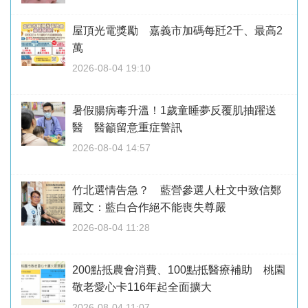
屋頂光電獎勵 嘉義市加碼每瓩2千、最高2
萬
2026-08-04 19:10
暑假腸病毒升溫！1歲童睡夢反覆肌抽躍送
醫 醫籲留意重症警訊
2026-08-04 14:57
竹北選情告急？ 藍營參選人杜文中致信鄭
麗文：藍白合作絕不能喪失尊嚴
2026-08-04 11:28
200點抵農會消費、100點抵醫療補助 桃園
敬老愛心卡116年起全面擴大
2026-08-04 11:07